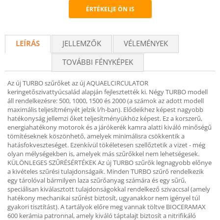
ÉRTÉKELJE ÖN IS
Recommend
LEÍRÁS
JELLEMZŐK
VÉLEMÉNYEK
TOVÁBBI FÉNYKÉPEK
Az új TURBO szűrőket az új AQUAELCIRCULATOR
keringetőszivattyúcsalád alapján fejlesztették ki. Négy TURBO modell
áll rendelkezésre: 500, 1000, 1500 és 2000 (a számok az adott modell
maximális teljesítményét jelzik l/h-ban). Elődeikhez képest nagyobb
hatékonyság jellemzi őket teljesítményükhöz képest. Ez a korszerű,
energiahatékony motorok és a járókerék kamra alatti kiváló minőségű
tömítéseknek köszönhető, amelyek minimálisra csökkentik a
hatásfokveszteséget. Ezenkívül tökéletesen szellőztetik a vizet - még
olyan mélységekben is, amelyek más szűrőkkel nem lehetségesek.
KÜLÖNLEGES SZŰRÉSÉRTÉKEK Az új TURBO szűrők legnagyobb előnye
a kivételes szűrési tulajdonságaik. Minden TURBO szűrő rendelkezik
egy tárolóval bármilyen laza szűrőanyag számára és egy sűrű,
speciálisan kiválasztott tulajdonságokkal rendelkező szivaccsal (amely
hatékony mechanikai szűrést biztosít, ugyanakkor nem igényel túl
gyakori tisztítást). A tartályok előre meg vannak töltve BIOCERAMAX
600 kerámia patronnal, amely kiváló táptalajt biztosít a nitrifikáló