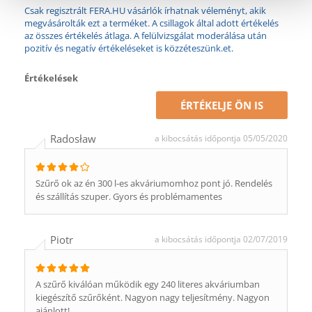
Csak regisztrált FERA.HU vásárlók írhatnak véleményt, akik
megvásárolták ezt a terméket. A csillagok által adott értékelés
az összes értékelés átlaga. A felülvizsgálat moderálása után
pozitív és negatív értékeléseket is közzéteszünk.et.
Értékelések
ÉRTÉKELJE ÖN IS
Radosław
a kibocsátás időpontja 05/05/2020
Szűrő ok az én 300 l-es akváriumomhoz pont jó. Rendelés
és szállítás szuper. Gyors és problémamentes
Piotr
a kibocsátás időpontja 02/07/2019
A szűrő kiválóan működik egy 240 literes akváriumban
kiegészítő szűrőként. Nagyon nagy teljesítmény. Nagyon
ajánlott!