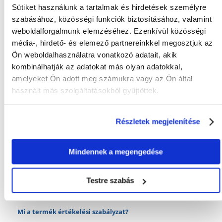
Sütiket használunk a tartalmak és hirdetések személyre
KÉRDEZZ TŐLÜNK!
szabásához, közösségi funkciók biztosításához, valamint
weboldalforgalmunk elemzéséhez. Ezenkívül közösségi
média-, hirdető- és elemező partnereinkkel megosztjuk az
Gyakori Kérdések (GYIK)
Ön weboldalhasználatra vonatkozó adatait, akik
kombinálhatják az adatokat más olyan adatokkal,
amelyeket Ön adott meg számukra vagy az Ön által
FAJTA:
Szűrő
használt más szolgáltatásokból gyűjtöttek.
Tulajdonságok
Részletek megjelenítése
MÉRETEK (CM):
32 x 9 x 11
GYÁRTÓ:
AQUAEL
Mindennek a megengedése
ÁTFOLYÁS (L/H):
1500
Testre szabás
AKVÁRIUM MÉRETE
250 - 350
(L):
Mi a termék értékelési szabályzat?