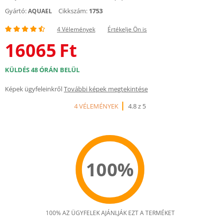
Gyártó:
Cikkszám:
1753
AQUAEL
4 Vélemények
Értékelje Ön is
16065
Ft
KÜLDÉS 48 ÓRÁN BELÜL
Képek ügyfeleinkről
További képek megtekintése
4 VÉLEMÉNYEK
4.8 z 5
100%
100% AZ ÜGYFELEK AJÁNLJÁK EZT A TERMÉKET