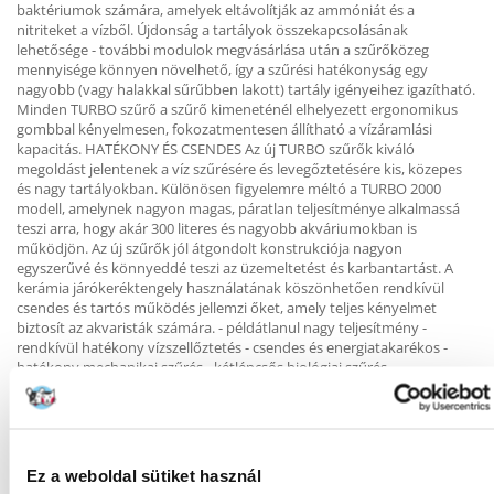
baktériumok számára, amelyek eltávolítják az ammóniát és a
nitriteket a vízből. Újdonság a tartályok összekapcsolásának
lehetősége - további modulok megvásárlása után a szűrőközeg
mennyisége könnyen növelhető, így a szűrési hatékonyság egy
nagyobb (vagy halakkal sűrűbben lakott) tartály igényeihez igazítható.
Minden TURBO szűrő a szűrő kimeneténél elhelyezett ergonomikus
gombbal kényelmesen, fokozatmentesen állítható a vízáramlási
kapacitás. HATÉKONY ÉS CSENDES Az új TURBO szűrők kiváló
megoldást jelentenek a víz szűrésére és levegőztetésére kis, közepes
és nagy tartályokban. Különösen figyelemre méltó a TURBO 2000
modell, amelynek nagyon magas, páratlan teljesítménye alkalmassá
teszi arra, hogy akár 300 literes és nagyobb akváriumokban is
működjön. Az új szűrők jól átgondolt konstrukciója nagyon
egyszerűvé és könnyeddé teszi az üzemeltetést és karbantartást. A
kerámia járókeréktengely használatának köszönhetően rendkívül
csendes és tartós működés jellemzi őket, amely teljes kényelmet
biztosít az akvaristák számára. - példátlanul nagy teljesítmény -
rendkívül hatékony vízszellőztetés - csendes és energiatakarékos -
hatékony mechanikai szűrés - kétlépcsős biológiai szűrés -
zökkenőmentes és kényelmes teljesítménybeállítás - nagyméretű
medencékhez is tökéletes.
Ez a weboldal sütiket használ