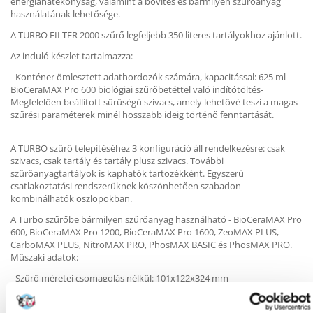
energiahatékonyság, valamint a bővítés és bármilyen szűrőanyag
használatának lehetősége.
A TURBO FILTER 2000 szűrő legfeljebb 350 literes tartályokhoz ajánlott.
Az induló készlet tartalmazza:
- Konténer ömlesztett adathordozók számára, kapacitással: 625 ml-
BioCeraMAX Pro 600 biológiai szűrőbetéttel való indítótöltés-
Megfelelően beállított sűrűségű szivacs, amely lehetővé teszi a magas
szűrési paraméterek minél hosszabb ideig történő fenntartását.
A TURBO szűrő telepítéséhez 3 konfiguráció áll rendelkezésre: csak
szivacs, csak tartály és tartály plusz szivacs. További
szűrőanyagtartályok is kaphatók tartozékként. Egyszerű
csatlakoztatási rendszerüknek köszönhetően szabadon
kombinálhatók oszlopokban.
A Turbo szűrőbe bármilyen szűrőanyag használható - BioCeraMAX Pro
600, BioCeraMAX Pro 1200, BioCeraMAX Pro 1600, ZeoMAX PLUS,
CarboMAX PLUS, NitroMAX PRO, PhosMAX BASIC és PhosMAX PRO.
Műszaki adatok:
- Szűrő méretei csomagolás nélkül: 101x122x324 mm
- Teljesítmény: 27 W