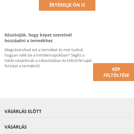
ÉRTÉKELJE ÖN IS
Köszönjük, hogy képet szeretnél
hozzáadni a termékhez
Megvásároltad ezt a terméket és már tudod,
hogyan válik be a mindennapokban? Segíts a
többi vásárlónak a választásban és töltsd fel saját
fotódat a termékről.
KÉP
FELTÖLTÉSE
VÁSÁRLÁS ELŐTT
VÁSÁRLÁS