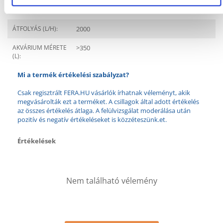
GYÁRTÓ:
AQUAEL
ÁTFOLYÁS (L/H):
2000
AKVÁRIUM MÉRETE
>350
(L):
Mi a termék értékelési szabályzat?
Csak regisztrált FERA.HU vásárlók írhatnak véleményt, akik
megvásárolták ezt a terméket. A csillagok által adott értékelés
az összes értékelés átlaga. A felülvizsgálat moderálása után
pozitív és negatív értékeléseket is közzéteszünk.et.
Értékelések
Nem található vélemény