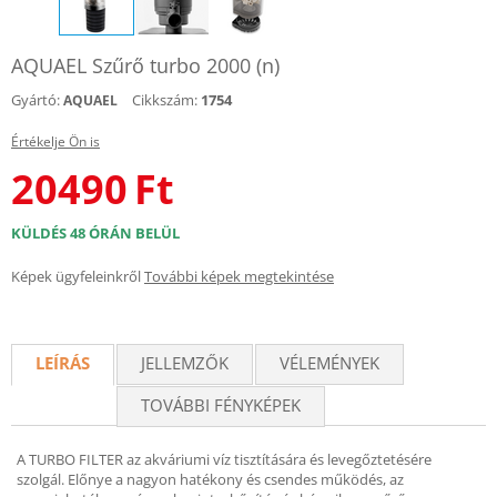
AQUAEL Szűrő turbo 2000 (n)
Gyártó:
Cikkszám:
1754
AQUAEL
Értékelje Ön is
20490
Ft
KÜLDÉS 48 ÓRÁN BELÜL
Képek ügyfeleinkről
További képek megtekintése
LEÍRÁS
JELLEMZŐK
VÉLEMÉNYEK
TOVÁBBI FÉNYKÉPEK
A TURBO FILTER az akváriumi víz tisztítására és levegőztetésére
szolgál. Előnye a nagyon hatékony és csendes működés, az