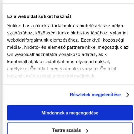
- Kapacitás: 2000l/h
Ez a weboldal sütiket használ
Sütiket használunk a tartalmak és hirdetések személyre
szabásához, közösségi funkciók biztosításához, valamint
KÉRDEZZ TŐLÜNK!
weboldalforgalmunk elemzéséhez. Ezenkívül közösségi
média-, hirdető- és elemező partnereinkkel megosztjuk az
Ön weboldalhasználatra vonatkozó adatait, akik
Gyakori Kérdések (GYIK)
kombinálhatják az adatokat más olyan adatokkal,
amelyeket Ön adott meg számukra vagy az Ön által
használt más szolgáltatásokból gyűjtöttek.
FAJTA:
Belső
Tulajdonságok
Részletek megjelenítése
JÓTÁLLÁSI IDŐ:
2 év
Mindennek a megengedése
MÉRETEK (CM):
33 x 9 x 11
TELJESÍTMÉNY (W):
27
Testre szabás