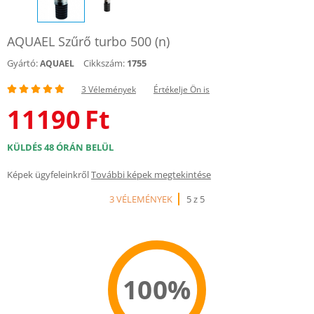
AQUAEL Szűrő turbo 500 (n)
Gyártó:
Cikkszám:
1755
AQUAEL
3 Vélemények
Értékelje Ön is
11190
Ft
KÜLDÉS 48 ÓRÁN BELÜL
Képek ügyfeleinkről
További képek megtekintése
3 VÉLEMÉNYEK
5 z 5
100%