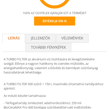
100% AZ ÜGYFELEK AJÁNLJÁK EZT A TERMÉKET
ÉRTÉKELJE ÖN IS
Recommend
LEÍRÁS
JELLEMZŐK
VÉLEMÉNYEK
TOVÁBBI FÉNYKÉPEK
A TURBO FILTER az akváriumi víz tisztítására és levegőztetésére
szolgál. Előnye a nagyon hatékony és csendes működés, az
energiahatékonyság, valamint a bővítés és bármilyen szűrőanyag
használatának lehetősége.
A TURBO FILTER 500 szűrő < 150 L maximális űrtartalmú tartályokhoz
ajánlott.
Az induló készlet tartalmazza:
- Térfogattartály ömlesztett adathordozókhoz: 250 ml-
BioCeraMAX Pro 600 biológiai szűrőbetéttel való indítótöltés-