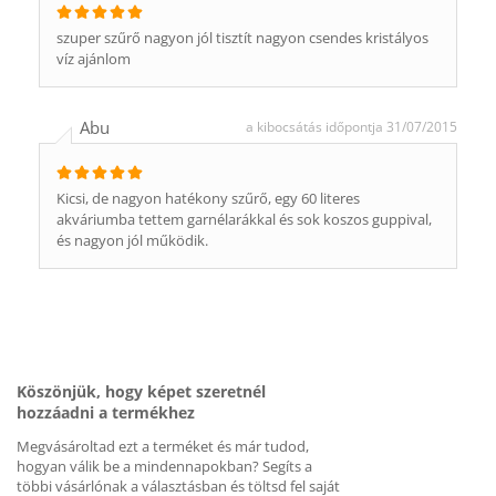
szuper szűrő nagyon jól tisztít nagyon csendes kristályos
víz ajánlom
Abu
a kibocsátás időpontja 31/07/2015
Kicsi, de nagyon hatékony szűrő, egy 60 literes
akváriumba tettem garnélarákkal és sok koszos guppival,
és nagyon jól működik.
Köszönjük, hogy képet szeretnél
hozzáadni a termékhez
Megvásároltad ezt a terméket és már tudod,
hogyan válik be a mindennapokban? Segíts a
többi vásárlónak a választásban és töltsd fel saját