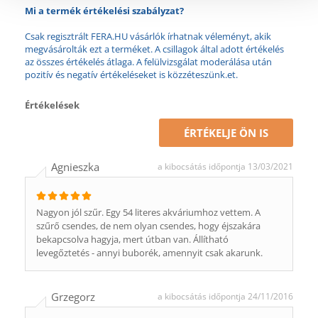
Mi a termék értékelési szabályzat?
Csak regisztrált FERA.HU vásárlók írhatnak véleményt, akik
megvásárolták ezt a terméket. A csillagok által adott értékelés
az összes értékelés átlaga. A felülvizsgálat moderálása után
pozitív és negatív értékeléseket is közzéteszünk.et.
Értékelések
ÉRTÉKELJE ÖN IS
Agnieszka
a kibocsátás időpontja 13/03/2021
Nagyon jól szűr. Egy 54 literes akváriumhoz vettem. A
szűrő csendes, de nem olyan csendes, hogy éjszakára
bekapcsolva hagyja, mert útban van. Állítható
levegőztetés - annyi buborék, amennyit csak akarunk.
Grzegorz
a kibocsátás időpontja 24/11/2016