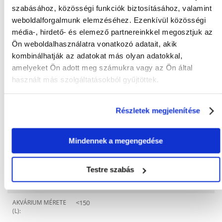
szabásához, közösségi funkciók biztosításához, valamint
weboldalforgalmunk elemzéséhez. Ezenkívül közösségi
Gyakori Kérdések (GYIK)
média-, hirdető- és elemező partnereinkkel megosztjuk az
Ön weboldalhasználatra vonatkozó adatait, akik
kombinálhatják az adatokat más olyan adatokkal,
amelyeket Ön adott meg számukra vagy az Ön által
FAJTA:
Szűrő
használt más szolgáltatásokból gyűjtöttek.
Tulajdonságok
MÉRETEK (CM):
7 x 6 x 24
Részletek megjelenítése
SZŰRŐANYAG:
Szivacs
Mindennek a megengedése
TELJESÍTMÉNY (W):
4.4
GYÁRTÓ:
AQUAEL
Testre szabás
ÁTFOLYÁS (L/H):
500
AKVÁRIUM MÉRETE
<150
(L):