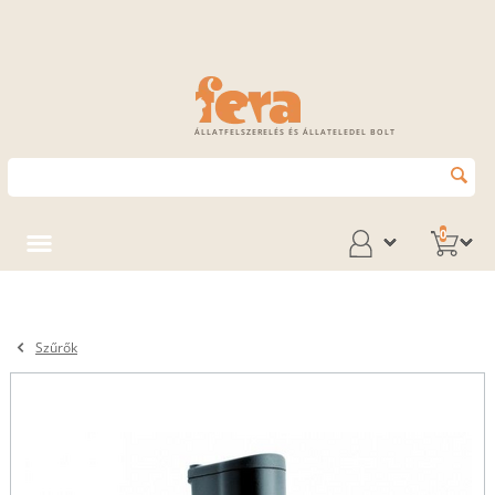
ÁLLATFELSZERELÉS ÉS ÁLLATELEDEL BOLT
0
Szűrők