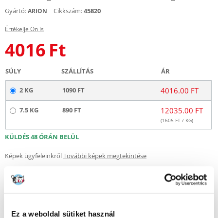
Gyártó:
Cikkszám:
45820
ARION
Értékelje Ön is
4016
Ft
SÚLY
SZÁLLÍTÁS
ÁR
2 KG
1090 FT
4016.00 FT
7.5 KG
890 FT
12035.00 FT
(
1605
FT / KG)
KÜLDÉS 48 ÓRÁN BELÜL
Képek ügyfeleinkről
További képek megtekintése
Leírás
Ez a weboldal sütiket használ
Az Arion Original Cat Sterilised Chicken 35/21 felnőtt sterilizált macskák