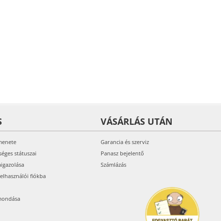
S
VÁSÁRLÁS UTÁN
menete
Garancia és szerviz
séges státuszai
Panasz bejelentő
aigazolása
Számlázás
felhasználói fiókba
mondása