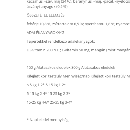
kacsahús, -szív, máj (34 %); bárányhús, -máj, -pacal, -nyelőcső,
ásványi anyagok (0,5 %)
ÖSSZETÉTEL ELEMZÉS
fehérje 10,8 %; zsírtartalom 6,5 %; nyershamu 1,8 %; nyersro
ADALÉKANYAGOK/KG
Tápértékkel rendelkező adalékanyagok:
D3-vitamin 200 N.E.; E-vitamin 50 mg; mangán (mint mangán-
150 g Alutasakos eledelek 300 g Alutasakos eledelek
Kifejlett kori testsúly Mennyiség/nap Kifejlett kori testsúly
< 5 kg 1-2* 5-15 kg 1-2*
5-15 kg 2-4* 15-25 kg 2-3*
15-25 kg 4-6* 25-35 kg 3-4*
* Napi eledel mennyiség