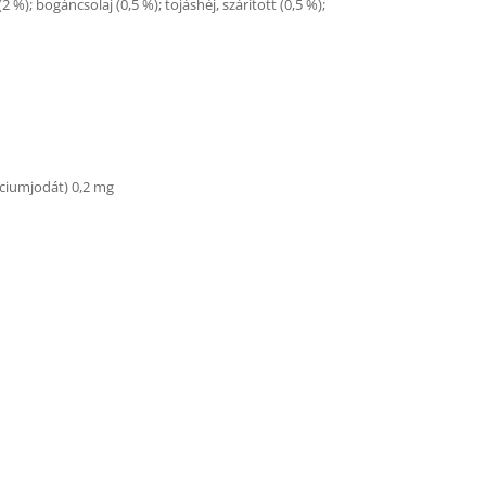
2 %); bogáncsolaj (0,5 %); tojáshéj, szárított (0,5 %);
lciumjodát) 0,2 mg