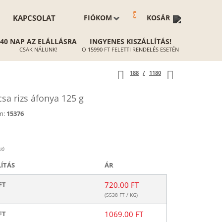
0
KAPCSOLAT
FIÓKOM
KOSÁR
40 NAP AZ ELÁLLÁSRA
INGYENES KISZÁLLÍTÁS!
CSAK NÁLUNK!
O 15990 FT FELETTI RENDELÉS ESETÉN
188
/
1180
a rizs áfonya 125 g
m:
15376
g)
LÍTÁS
ÁR
FT
720.00 FT
(
5538
FT / KG)
FT
1069.00 FT