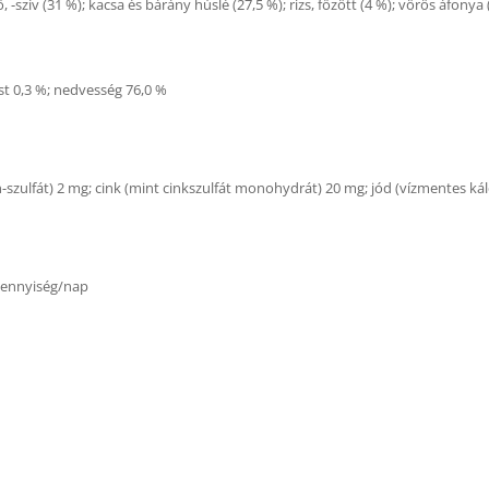
 -szív (31 %); kacsa és bárány húslé (27,5 %); rizs, főzött (4 %); vörös áfonya (
st 0,3 %; nedvesség 76,0 %
szulfát) 2 mg; cink (mint cinkszulfát monohydrát) 20 mg; jód (vízmentes ká
 Mennyiség/nap