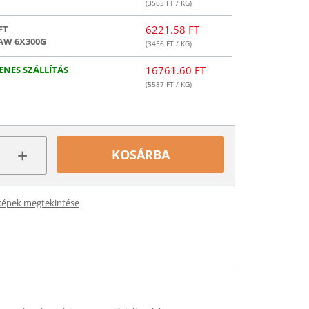
(
3563
FT / KG)
FT
6221.58 FT
AW 6X300G
(
3456
FT / KG)
ENES SZÁLLÍTÁS
16761.60 FT
(
5587
FT / KG)
+
KOSÁRBA
képek megtekintése