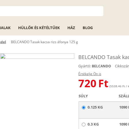
HALAK
HÜLLŐK ÉS KÉTÉLTŰEK
HÁZ
BLOG
edel
BELCANDO Tasak kacsa rizs áfonya 125 g
BELCANDO Tasak kacs
Gyártó:
Cikkszá
BELCANDO
Értékelje Ön is
720
Ft
(5538.46 Ft / k
SÚLY
SZÁL
0.125 KG
1090 
0.3 KG
1090 