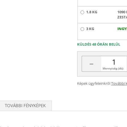
1.8 KG
1090 
ZEST
3 KG
INGY
KÜLDÉS 48 ÓRÁN BELÜL
−
Mennyiség (db):
Képek ügyfeleinkről
További 
TOVÁBBI FÉNYKÉPEK