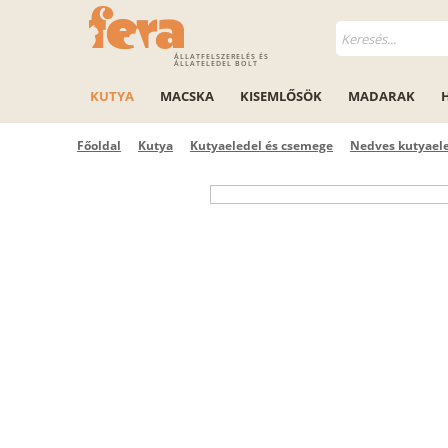
ÁLLATFELSZERELÉS ÉS
ÁLLATELEDEL BOLT
KUTYA
MACSKA
KISEMLŐSÖK
MADARAK
Főoldal
Kutya
Kutyaeledel és csemege
Nedves kutyael