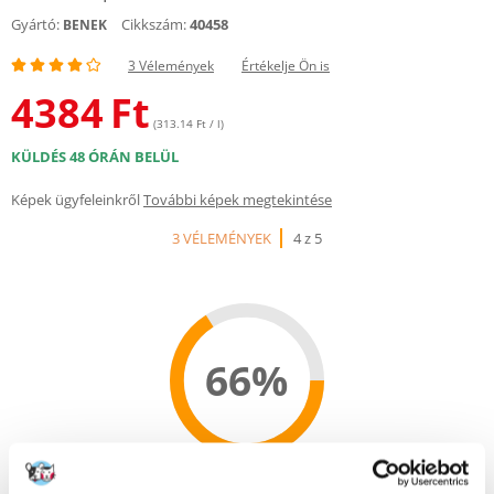
Gyártó:
Cikkszám:
40458
BENEK
3 Vélemények
Értékelje Ön is
4384
Ft
(313.14 Ft / l)
KÜLDÉS 48 ÓRÁN BELÜL
Képek ügyfeleinkről
További képek megtekintése
3 VÉLEMÉNYEK
4 z 5
66%
66% AZ ÜGYFELEK AJÁNLJÁK EZT A TERMÉKET