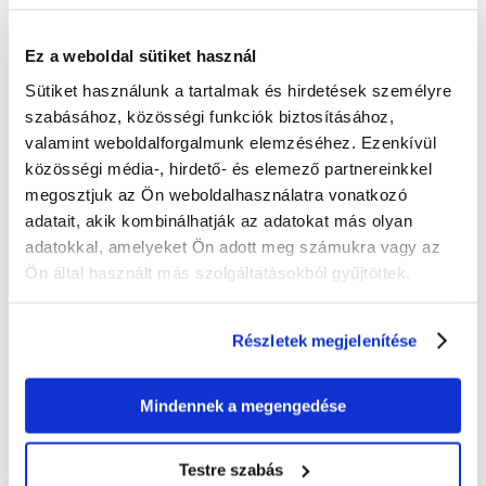
ÉRTÉKELJE ÖN IS
Recommend
Ez a weboldal sütiket használ
Leírás
Sütiket használunk a tartalmak és hirdetések személyre
szabásához, közösségi funkciók biztosításához,
Csomós, teljesen biológiailag lebomló macskaalom. Természetes
valamint weboldalforgalmunk elemzéséhez. Ezenkívül
növényi anyagból, kémiai adalékanyagok nélkül gyártják. Nagy
közösségi média-, hirdető- és elemező partnereinkkel
teljesítményének köszönhetően ideális több macska tulajdonosai
számára. Természetes kukoricaillata van.
megosztjuk az Ön weboldalhasználatra vonatkozó
Az alkalmazott egyedülálló terméktechnológia - a szemcsék megnövelt
adatait, akik kombinálhatják az adatokat más olyan
súlya - biztosítja, hogy az alom az alomtálcán kívülre kerüljön.
adatokkal, amelyeket Ön adott meg számukra vagy az
Jellemzők:
Ön által használt más szolgáltatásokból gyűjtöttek.
- 100%-ban természetes termék
- állat- és környezetbarát
- nagyon hatékony
Részletek megjelenítése
- nagy abszorpciós kapacitással rendelkezik
- Hatékonyan megköti a szagokat
- egészségügyi eszközökkel ártalmatlanítható
- nem sérti az állatok érzékeny ujjbegyeit
Mindennek a megengedése
Ajánlott felhasználás:
Testre szabás