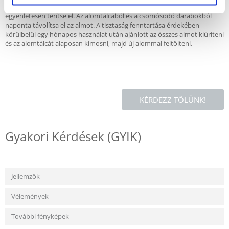
Töltsön meg egy tiszta alomtálcát körülbelül 5 cm alommal, és
egyenletesen terítse el. Az alomtálcából és a csomósodó darabokból
naponta távolítsa el az almot. A tisztaság fenntartása érdekében
körülbelül egy hónapos használat után ajánlott az összes almot kiüríteni
és az alomtálcát alaposan kimosni, majd új alommal feltölteni.
KÉRDEZZ TŐLÜNK!
Gyakori Kérdések (GYIK)
Jellemzők
Vélemények
További fényképek