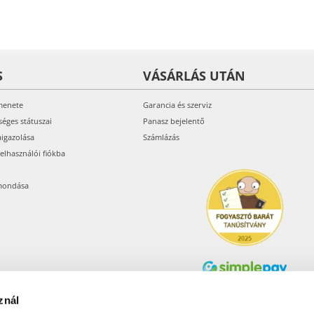
S
VÁSÁRLÁS UTÁN
menete
Garancia és szerviz
séges státuszai
Panasz bejelentő
aigazolása
Számlázás
felhasználói fiókba
mondása
znál