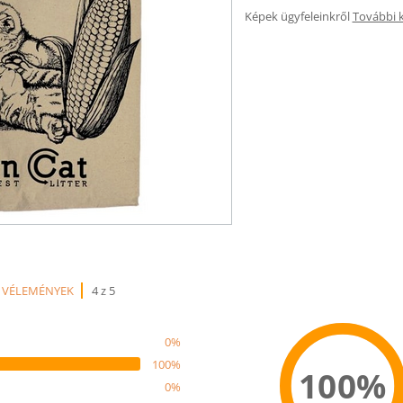
Képek ügyfeleinkről
További 
 VÉLEMÉNYEK
4 z 5
0%
100%
100%
0%