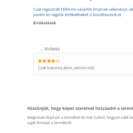
Csak regisztrált FERA.HU vásárlók írhatnak véleményt, aki
pozitív és negatív értékeléseket is közzéteszünk.et.
Értékelések
Violetta
Csak kukorica alom, semmi más
Köszönjük, hogy képet szeretnél hozzáadni a term
Megvásároltad ezt a terméket és már tudod, hogyan válik be
saját fotódat a termékről.