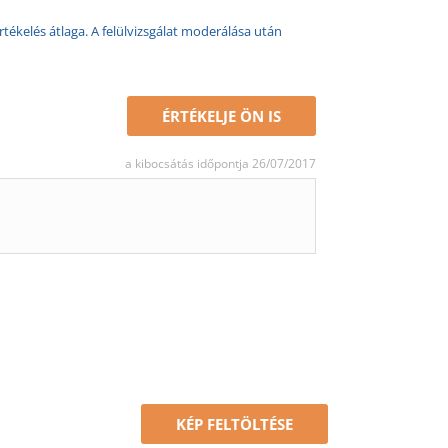
rtékelés átlaga. A felülvizsgálat moderálása után
ÉRTÉKELJE ÖN IS
a kibocsátás időpontja 26/07/2017
KÉP FELTÖLTÉSE