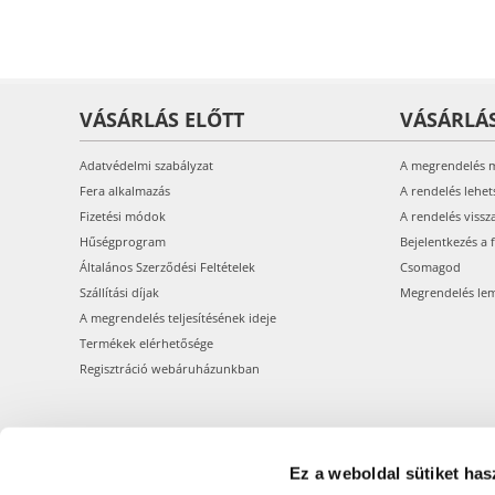
VÁSÁRLÁS ELŐTT
VÁSÁRLÁ
Adatvédelmi szabályzat
A megrendelés 
Fera alkalmazás
A rendelés lehet
Fizetési módok
A rendelés vissz
Hűségprogram
Bejelentkezés a 
Általános Szerződési Feltételek
Csomagod
Szállítási díjak
Megrendelés le
A megrendelés teljesítésének ideje
Termékek elérhetősége
Regisztráció webáruházunkban
Ez a weboldal sütiket has