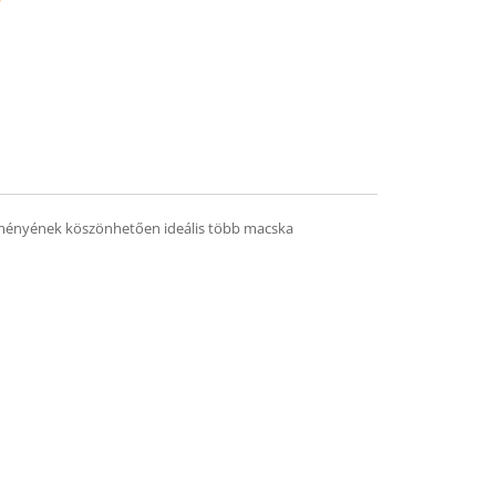
mend
ítményének köszönhetően ideális több macska