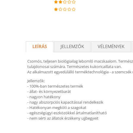
LEÍRÁS
JELLEMZŐK
VÉLEMÉNYEK
Csomós, teljesen biológiailag lebomló macskaalom. Termész
tulajdonosai számára. Természetes kukoricaillata van.
Az alkalmazott egyedülálló terméktechnológia - a szemcsék m
Jellemzők:
- 100%-ban természetes termék
- állat- és környezetbarát
- nagyon hatékony
- nagy abszorpciós kapacitással rendelkezik
- Hatékonyan megköti a szagokat
- egészségügyi eszközökkel ártalmatlanítható
- nem sérti az állatok érzékeny ujjbegyeit