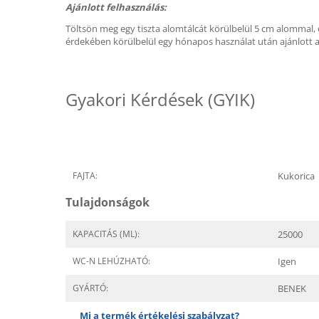
Ajánlott felhasználás:
Töltsön meg egy tiszta alomtálcát körülbelül 5 cm alommal, 
érdekében körülbelül egy hónapos használat után ajánlott az
Gyakori Kérdések (GYIK)
FAJTA:
Kukorica
Tulajdonságok
KAPACITÁS (ML):
25000
WC-N LEHÚZHATÓ:
Igen
GYÁRTÓ:
BENEK
Mi a termék értékelési szabályzat?