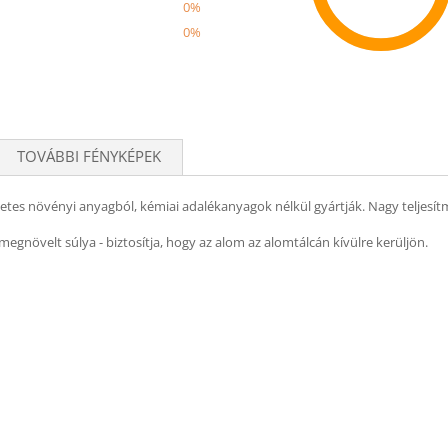
0%
0%
Recom
TOVÁBBI FÉNYKÉPEK
etes növényi anyagból, kémiai adalékanyagok nélkül gyártják. Nagy teljes
egnövelt súlya - biztosítja, hogy az alom az alomtálcán kívülre kerüljön.