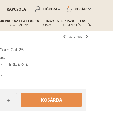
0
KAPCSOLAT
FIÓKOM
KOSÁR
40 NAP AZ ELÁLLÁSRA
INGYENES KISZÁLLÍTÁS!
CSAK NÁLUNK!
O 15990 FT FELETTI RENDELÉS ESETÉN
39
/
166
orn Cat 25l
459
ek
Értékelje Ön is
/ l)
+
KOSÁRBA