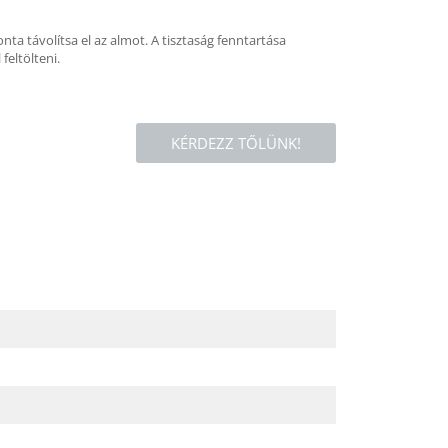
ta távolítsa el az almot. A tisztaság fenntartása
feltölteni.
KÉRDEZZ TŐLÜNK!