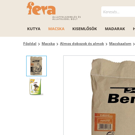
ÁLLATFELSZERELÉS ÉS
ÁLLATELEDEL BOLT
KUTYA
MACSKA
KISEMLŐSÖK
MADARAK
Főoldal
Macska
Almos dobozok és almok
Macskaalom