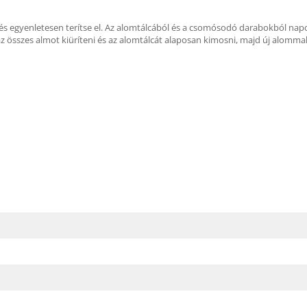
és egyenletesen terítse el. Az alomtálcából és a csomósodó darabokból napon
 összes almot kiüríteni és az alomtálcát alaposan kimosni, majd új alommal 