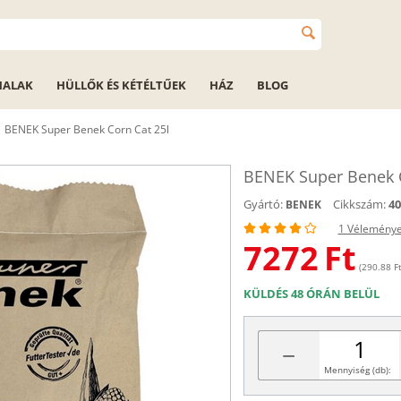
HALAK
HÜLLŐK ÉS KÉTÉLTŰEK
HÁZ
BLOG
BENEK Super Benek Corn Cat 25l
BENEK Super Benek C
Gyártó:
Cikkszám:
40
BENEK
1 Vélemény
7272
Ft
(290.88 Ft 
KÜLDÉS 48 ÓRÁN BELÜL
−
Mennyiség (db):