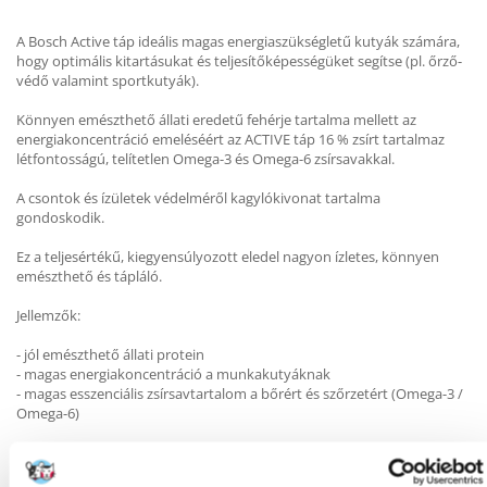
A Bosch Active táp ideális magas energiaszükségletű kutyák számára,
hogy optimális kitartásukat és teljesítőképességüket segítse (pl. őrző-
védő valamint sportkutyák).
Könnyen emészthető állati eredetű fehérje tartalma mellett az
energiakoncentráció emeléséért az ACTIVE táp 16 % zsírt tartalmaz
létfontosságú, telítetlen Omega-3 és Omega-6 zsírsavakkal.
A csontok és ízületek védelméről kagylókivonat tartalma
gondoskodik.
Ez a teljesértékű, kiegyensúlyozott eledel nagyon ízletes, könnyen
emészthető és tápláló.
Jellemzők:
- jól emészthető állati protein
- magas energiakoncentráció a munkakutyáknak
- magas esszenciális zsírsavtartalom a bőrért és szőrzetért (Omega-3 /
Omega-6)
Összetétel: