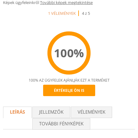
Képek ügyfeleinkről
További képek megtekintése
1 VÉLEMÉNYEK
4 z 5
100%
100% AZ ÜGYFELEK AJÁNLJÁK EZT A TERMÉKET
ÉRTÉKELJE ÖN IS
Recommend
LEÍRÁS
JELLEMZŐK
VÉLEMÉNYEK
TOVÁBBI FÉNYKÉPEK