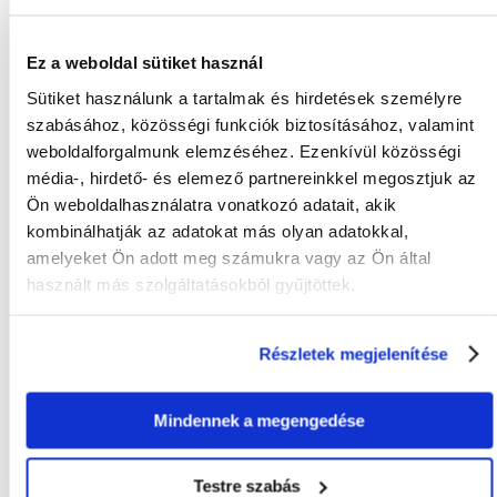
Friss szárnyas hús (25%), árpa, kukorica, szárnyas húsliszt, köles, állati
zsír, húsliszt, cukor répa gyümölcs húsa (cukor nélkül), hidrolizált
protein, lenmag, halliszt, borsó, halolaj, szárított élesztő (0,1%),
Ez a weboldal sütiket használ
mannán-oligoszacharidok, 0,06% β-glükánok, nátrium klorid,
kagylópor (min. 0,1%), kálium klorid, cikóriasaláta por.
Sütiket használunk a tartalmak és hirdetések személyre
Hústartalma vagy állati eredetű fehérje-források: min. 43,5%
szabásához, közösségi funkciók biztosításához, valamint
(szárazanyagra vonatkoztatva)
weboldalforgalmunk elemzéséhez. Ezenkívül közösségi
média-, hirdető- és elemező partnereinkkel megosztjuk az
Állati eredetű fehérjetartalma összes fehérjetartalomból: min. 74%
Ön weboldalhasználatra vonatkozó adatait, akik
kombinálhatják az adatokat más olyan adatokkal,
amelyeket Ön adott meg számukra vagy az Ön által
használt más szolgáltatásokból gyűjtöttek.
KÉRDEZZ TŐLÜNK!
Részletek megjelenítése
Gyakori Kérdések (GYIK)
Mindennek a megengedése
Tulajdonságok
Testre szabás