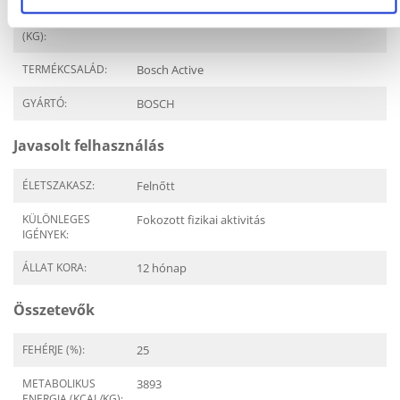
CSOMAG SÚLYA
1
(KG):
TERMÉKCSALÁD:
Bosch Active
GYÁRTÓ:
BOSCH
Javasolt felhasználás
ÉLETSZAKASZ:
Felnőtt
KÜLÖNLEGES
Fokozott fizikai aktivitás
IGÉNYEK:
ÁLLAT KORA:
12 hónap
Összetevők
FEHÉRJE (%):
25
METABOLIKUS
3893
ENERGIA (KCAL/KG):