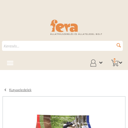
ÁLLATFELSZERELÉS ÉS ÁLLATELEDEL BOLT
0
Kutyaeledelek