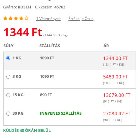
Gyártó:
Cikkszám:
45763
BOSCH
1 Vélemények
Értékelje Ön is
1344
Ft
(1344.00 Ft / kg)
SÚLY
SZÁLLÍTÁS
ÁR
1 KG
1090 FT
1344.00 FT
(
1344
FT / KG)
3 KG
1090 FT
5489.00 FT
(
1830
FT / KG)
15 KG
890 FT
13679.00 FT
(
912
FT / KG)
30 KG
INGYENES SZÁLLÍTÁS
27084.42 FT
(
903
FT / KG)
KÜLDÉS 48 ÓRÁN BELÜL