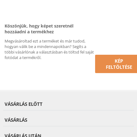
Köszönjük, hogy képet szeretnél
hozzáadni a termékhez
Megvásároltad ezt a terméket és már tudod,
hogyan válik be a mindennapokban? Segíts a
többi vásárlónak a választásban és töltsd fel saját
fotódat a termékről.
KÉP
FELTÖLTÉSE
VÁSÁRLÁS ELŐTT
VÁSÁRLÁS
VÁSÁRLÁS UTÁN