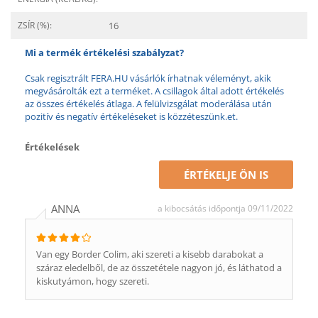
ZSÍR (%):
16
Mi a termék értékelési szabályzat?
Csak regisztrált FERA.HU vásárlók írhatnak véleményt, akik
megvásárolták ezt a terméket. A csillagok által adott értékelés
az összes értékelés átlaga. A felülvizsgálat moderálása után
pozitív és negatív értékeléseket is közzéteszünk.et.
Értékelések
ÉRTÉKELJE ÖN IS
ANNA
a kibocsátás időpontja 09/11/2022
Van egy Border Colim, aki szereti a kisebb darabokat a
száraz eledelből, de az összetétele nagyon jó, és láthatod a
kiskutyámon, hogy szereti.