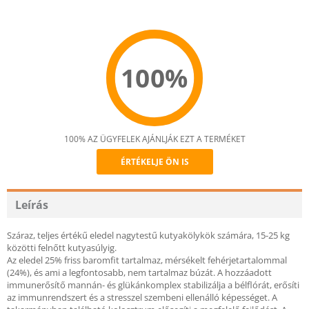
100%
100% AZ ÜGYFELEK AJÁNLJÁK EZT A TERMÉKET
ÉRTÉKELJE ÖN IS
Recommend
Leírás
Száraz, teljes értékű eledel nagytestű kutyakölykök számára, 15-25 kg
közötti felnőtt kutyasúlyig.
Az eledel 25% friss baromfit tartalmaz, mérsékelt fehérjetartalommal
(24%), és ami a legfontosabb, nem tartalmaz búzát. A hozzáadott
immunerősítő mannán- és glükánkomplex stabilizálja a bélflórát, erősíti
az immunrendszert és a stresszel szembeni ellenálló képességet. A