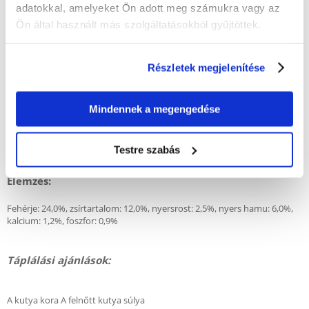
glükán), halolajok, kolosztrum (0,3%), nátrium-klorid, zöldajkú kagyló
adatokkal, amelyeket Ön adott meg számukra vagy az
kivonat (0,1%), kálium-klorid, cikória (szárított).
Ön által használt más szolgáltatásokból gyűjtöttek.
Adalékanyagok 1 kg-onként:
Részletek megjelenítése
A-vitamin: 15 000 NE, D3-vitamin: 1200 NE, E-vitamin: 150 mg, réz (réz-
szulfát, pentahidrát formájában): 10 mg, cink (cink-oxid formájában): 90
Mindennek a megengedése
mg, cink (cink-aminosav-kelátként, hidratálva): 75 mg, jód (vízmentes
kalcium-jodid formájában): 2 mg, szelén (nátrium-szelenát formájában):
0,2 mg, antioxidánsok
Testre szabás
Elemzés:
Fehérje: 24,0%, zsírtartalom: 12,0%, nyersrost: 2,5%, nyers hamu: 6,0%,
kalcium: 1,2%, foszfor: 0,9%
Táplálási ajánlások:
A kutya kora A felnőtt kutya súlya