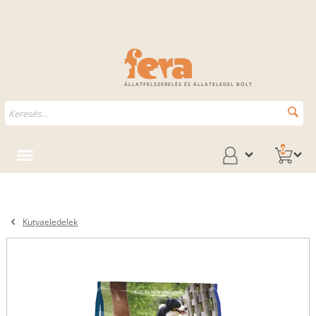
ÁLLATFELSZERELÉS ÉS ÁLLATELEDEL BOLT
0
Kutyaeledelek