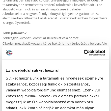
takarmányban található kolosztrum elősegíti a megfelelő fejlődést. A
takarmányhoz természetes eredetű tokoferolok keverékét adtuk az
alapvető vitaminok és zsírsavak megőrzése érdekében.
A kroketteket a nagytestű kölyökkutyák igényeihez igazítottuk. Az
élelmiszerben felhasznált állati eredetű összetevők emberi fogyasztásra
is engedélyezettek.
Főbb jellemzők:
Zöldkagyló-kivonat - erősíti az ízületeket és a porcot
Cikória - megakadályozza a kóros baktériumok terjedését a bélben. A jó
baktériumok kiegyensúlyozzák a bél mikroflóráját.
Lenmag - javítja az emésztést és enyhíti az allergiás tüneteket
Szerves cinkvegyületek (cinkkelátok) - jobb cinkfelszívódás
E-vitamin és szelén - véd az anyagcseretermékek káros hatásaival
szemben.
Ez a weboldal sütiket használ
Sütiket használunk a tartalmak és hirdetések személyre
szabásához, közösségi funkciók biztosításához,
Összetétel:
valamint weboldalforgalmunk elemzéséhez. Ezenkívül
közösségi média-, hirdető- és elemező partnereinkkel
Friss baromfi (25%), rizs, árpa, baromfihús por, kukorica, cukortalan
megosztjuk az Ön weboldalhasználatra vonatkozó
répapép, állati zsírok, hidrolizált fehérje, halpor, szárított tojás, lenmag,
borsó, szárított sörélesztő (0,1% mannooligoszacharidok, 0,06% ß-
adatait, akik kombinálhatják az adatokat más olyan