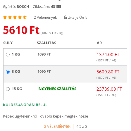
Gyártó:
Cikkszám:
43155
BOSCH
2 Vélemények
Értékelje Ön is
5610
Ft
(1869.93 Ft / kg)
SÚLY
SZÁLLÍTÁS
ÁR
1 KG
1090 FT
1374.00 FT
(
1374
FT / KG)
3 KG
1090 FT
5609.80 FT
(
1870
FT / KG)
15 KG
INGYENES SZÁLLÍTÁS
23789.00 FT
(
1586
FT / KG)
KÜLDÉS 48 ÓRÁN BELÜL
Képek ügyfeleinkről
További képek megtekintése
2 VÉLEMÉNYEK
4.5 z 5