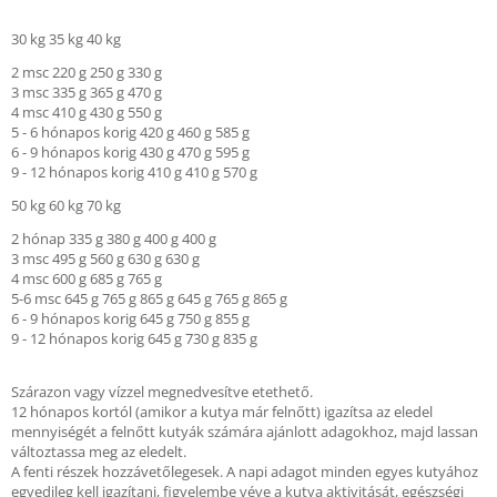
30 kg 35 kg 40 kg
2 msc 220 g 250 g 330 g
3 msc 335 g 365 g 470 g
4 msc 410 g 430 g 550 g
5 - 6 hónapos korig 420 g 460 g 585 g
6 - 9 hónapos korig 430 g 470 g 595 g
9 - 12 hónapos korig 410 g 410 g 570 g
50 kg 60 kg 70 kg
2 hónap 335 g 380 g 400 g 400 g
3 msc 495 g 560 g 630 g 630 g
4 msc 600 g 685 g 765 g
5-6 msc 645 g 765 g 865 g 645 g 765 g 865 g
6 - 9 hónapos korig 645 g 750 g 855 g
9 - 12 hónapos korig 645 g 730 g 835 g
Szárazon vagy vízzel megnedvesítve etethető.
12 hónapos kortól (amikor a kutya már felnőtt) igazítsa az eledel
mennyiségét a felnőtt kutyák számára ajánlott adagokhoz, majd lassan
változtassa meg az eledelt.
A fenti részek hozzávetőlegesek. A napi adagot minden egyes kutyához
egyedileg kell igazítani, figyelembe véve a kutya aktivitását, egészségi