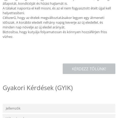
állapotát, kondícióját és hízási hajlamát is.
A tálakat naponta el kell mosni, és az el nem fogyasztott ételt újjal kell
helyettesíteni.
Célszerű, hogy az ételek megváltoztatásakor legyen egy átmeneti
időszak. A korábbi eledelt néhány napig keverje az új eledellel, és
minden nap növelje az új eledel arányát.
Biztosítsa, hogy kutyája folyamatosan és könnyen hozzáférjen friss
vízhez.
KÉRDEZZ TŐLÜNK!
Gyakori Kérdések (GYIK)
Jellemzők