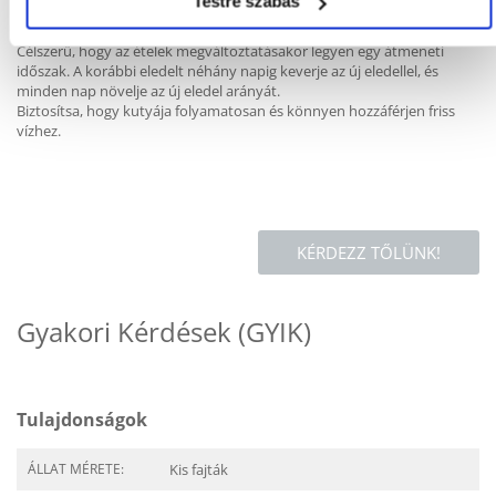
Testre szabás
A tálakat naponta el kell mosni, és az el nem fogyasztott ételt újjal kell
helyettesíteni.
Célszerű, hogy az ételek megváltoztatásakor legyen egy átmeneti
időszak. A korábbi eledelt néhány napig keverje az új eledellel, és
minden nap növelje az új eledel arányát.
Biztosítsa, hogy kutyája folyamatosan és könnyen hozzáférjen friss
vízhez.
KÉRDEZZ TŐLÜNK!
Gyakori Kérdések (GYIK)
Tulajdonságok
ÁLLAT MÉRETE:
Kis fajták