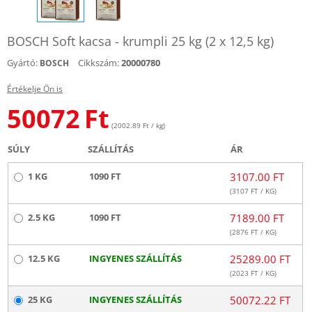
BOSCH Soft kacsa - krumpli 25 kg (2 x 12,5 kg)
Gyártó:
Cikkszám:
20000780
BOSCH
Értékelje Ön is
50072
Ft
(2002.89 Ft / kg)
SÚLY
SZÁLLÍTÁS
ÁR
1 KG
1090 FT
3107.00 FT
(
3107
FT / KG)
2.5 KG
1090 FT
7189.00 FT
(
2876
FT / KG)
12.5 KG
INGYENES SZÁLLÍTÁS
25289.00 FT
(
2023
FT / KG)
25 KG
INGYENES SZÁLLÍTÁS
50072.22 FT