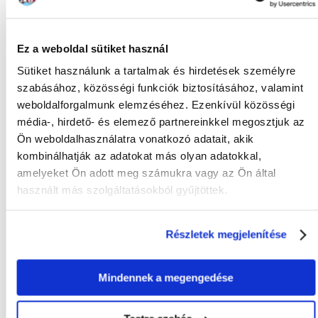
Táplálási ajánlások:
A kutya testtömege (kg) Naponta etetett mennyiség (g)
Ez a weboldal sütiket használ
2,5 kg 50 g
Sütiket használunk a tartalmak és hirdetések személyre
5,0 kg 85 g
7,5 kg 115 g
szabásához, közösségi funkciók biztosításához, valamint
10 kg 140 g
weboldalforgalmunk elemzéséhez. Ezenkívül közösségi
12,5 kg 165 g
média-, hirdető- és elemező partnereinkkel megosztjuk az
15 kg 190 g
17,5 kg 215 g
Ön weboldalhasználatra vonatkozó adatait, akik
20 kg 235 g
kombinálhatják az adatokat más olyan adatokkal,
25 kg 280 g
amelyeket Ön adott meg számukra vagy az Ön által
30 kg 320 g
35 kg 360 g
használt más szolgáltatásokból gyűjtöttek.
40 kg 400 g
45 kg 435 g
50 kg 470 g
Részletek megjelenítése
55 kg 505 g
60 kg 540 g
Szárazon vagy vízzel megnedvesítve etethető.
Mindennek a megengedése
A fenti részek hozzávetőlegesek. A napi adagot minden egyes
kutyához egyedileg kell igazítani, figyelembe véve a kutya aktivitását,
egészségi állapotát, kondícióját és hízási hajlamát.