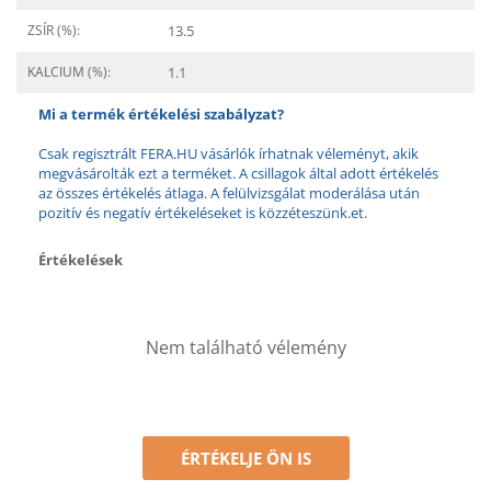
ZSÍR (%):
13.5
KALCIUM (%):
1.1
Mi a termék értékelési szabályzat?
Csak regisztrált FERA.HU vásárlók írhatnak véleményt, akik
megvásárolták ezt a terméket. A csillagok által adott értékelés
az összes értékelés átlaga. A felülvizsgálat moderálása után
pozitív és negatív értékeléseket is közzéteszünk.et.
Értékelések
Nem található vélemény
ÉRTÉKELJE ÖN IS