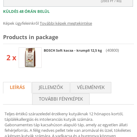
(
2003
FT / KG)
KÜLDÉS 48 ÓRÁN BELÜL
Képek ügyfeleinkről
További képek megtekintése
Products in package
(40800)
BOSCH Soft kacsa - krumpli 12,5 kg
2 x
LEÍRÁS
JELLEMZŐK
VÉLEMÉNYEK
TOVÁBBI FÉNYKÉPEK
Teljes értékű szárazeledel érzékeny kutyáknak 12 hónapos kortól,
táplálékallergiás és intoleranciás kutyák számára.
Gabonamentes táp kacsahúson alapuló táp, amely az egyetlen állati
fehérjeforrás. A félig nedves pellet tele van aromával és ízzel, tökéletes
a kényes kutyák számára. A vadkacsa és a burgonya könnyen