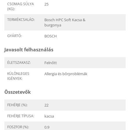
CSOMAG SÚLYA
25
(KG):
TERMÉKCSALÁD:
Bosch HPC Soft Kacsa &
burgonya
GYÁRTÓ:
BOSCH
Javasolt felhasználás
ÉLETSZAKASZ:
Felnőtt
KÜLÖNLEGES
Allergia és bőrproblémák
IGÉNYEK:
Összetevők
FEHÉRJE (%):
22
FEHÉRJE TÍPUSA:
kacsa
FOSZFOR (%):
0.9