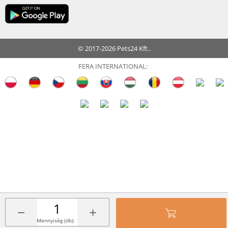
© 2017-2026 Pets24 Kft..
FERA INTERNATIONAL:
−
+
Mennyiség (db):