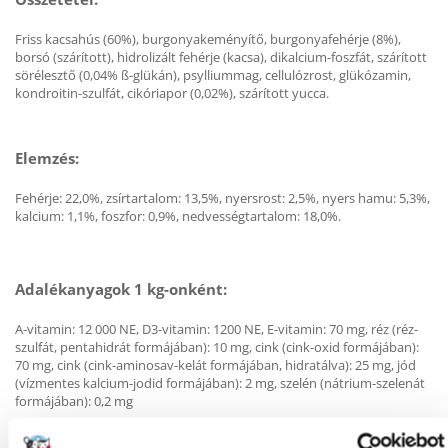
Friss kacsahús (60%), burgonyakeményítő, burgonyafehérje (8%),
borsó (szárított), hidrolizált fehérje (kacsa), dikalcium-foszfát, szárított
sörélesztő (0,04% ß-glükán), psylliummag, cellulózrost, glükózamin,
kondroitin-szulfát, cikóriapor (0,02%), szárított yucca.
Elemzés:
Fehérje: 22,0%, zsírtartalom: 13,5%, nyersrost: 2,5%, nyers hamu: 5,3%,
kalcium: 1,1%, foszfor: 0,9%, nedvességtartalom: 18,0%.
Adalékanyagok 1 kg-onként:
A-vitamin: 12 000 NE, D3-vitamin: 1200 NE, E-vitamin: 70 mg, réz (réz-
szulfát, pentahidrát formájában): 10 mg, cink (cink-oxid formájában):
70 mg, cink (cink-aminosav-kelát formájában, hidratálva): 25 mg, jód
(vízmentes kalcium-jodid formájában): 2 mg, szelén (nátrium-szelenát
formájában): 0,2 mg