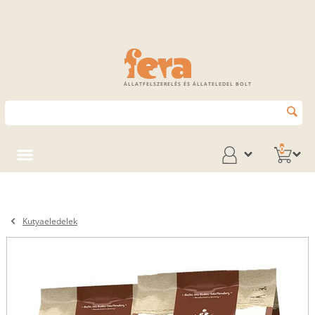
ÁLLATFELSZERELÉS ÉS ÁLLATELEDEL BOLT
0
Kutyaeledelek