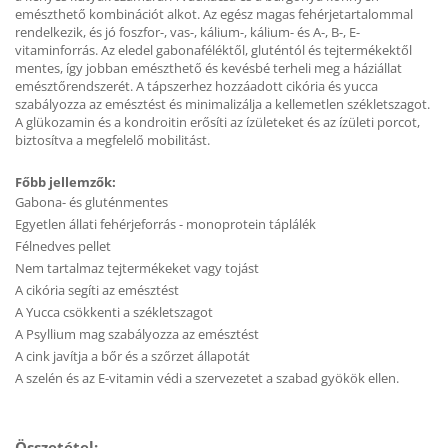
emészthető kombinációt alkot. Az egész magas fehérjetartalommal
rendelkezik, és jó foszfor-, vas-, kálium-, kálium- és A-, B-, E-
vitaminforrás. Az eledel gabonaféléktől, gluténtól és tejtermékektől
mentes, így jobban emészthető és kevésbé terheli meg a háziállat
emésztőrendszerét. A tápszerhez hozzáadott cikória és yucca
szabályozza az emésztést és minimalizálja a kellemetlen székletszagot.
A glükozamin és a kondroitin erősíti az ízületeket és az ízületi porcot,
biztosítva a megfelelő mobilitást.
Főbb jellemzők:
Gabona- és gluténmentes
Egyetlen állati fehérjeforrás - monoprotein táplálék
Félnedves pellet
Nem tartalmaz tejtermékeket vagy tojást
A cikória segíti az emésztést
A Yucca csökkenti a székletszagot
A Psyllium mag szabályozza az emésztést
A cink javítja a bőr és a szőrzet állapotát
A szelén és az E-vitamin védi a szervezetet a szabad gyökök ellen.
Összetétel: