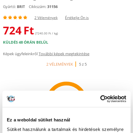
Gyártó:
Cikkszám:
31156
BRIT
2 Vélemények
Értékelje Ön is
724
Ft
(7240.00 Ft / kg)
KÜLDÉS 48 ÓRÁN BELÜL
Képek ügyfeleinkről
További képek megtekintése
2 VÉLEMÉNYEK
5 z 5
100%
Ez a weboldal sütiket használ
100% AZ ÜGYFELEK AJÁNLJÁK EZT A TERMÉKET
Sütiket használunk a tartalmak és hirdetések személyre