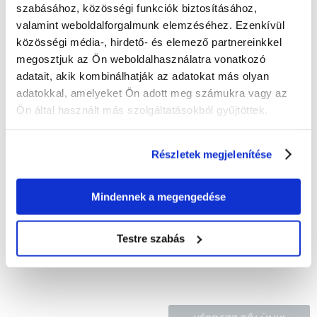
szabásához, közösségi funkciók biztosításához,
ÉRTÉKELJE ÖN IS
valamint weboldalforgalmunk elemzéséhez. Ezenkívül
Recommend
közösségi média-, hirdető- és elemező partnereinkkel
Leírás
megosztjuk az Ön weboldalhasználatra vonatkozó
adatait, akik kombinálhatják az adatokat más olyan
Közepesen nedves, puha jutalomfalat. Kiegészítő kutyaeledel.
adatokkal, amelyeket Ön adott meg számukra vagy az
Ön által használt más szolgáltatásokból gyűjtöttek.
Összetétel: rizs, csirke, glükózszirup, lazacolaj, hidrolizált csirkemáj,
kollagén.
analitikai alkotóelemek:
Részletek megjelenítése
nyersfehérje 15,3 %, nyerszsír 7,8 %, nedvesség 17 %, nyershamu 2,1 %,
nyersrost 1,1 %.
Mindennek a megengedése
Metabolizable energy:
Testre szabás
1 pc = 2,9 kcal.