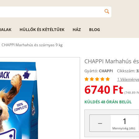
HALAK
HÜLLŐK ÉS KÉTÉLTŰEK
HÁZ
BLOG
CHAPPI Marhahús és szárnyas 9 kg
CHAPPI Marhahús és 
Gyártó:
Cikkszám:
3
CHAPPI
1 Vélemény
6740
Ft
(748.89 Ft
KÜLDÉS 48 ÓRÁN BELÜL
−
Mennyiség (db):