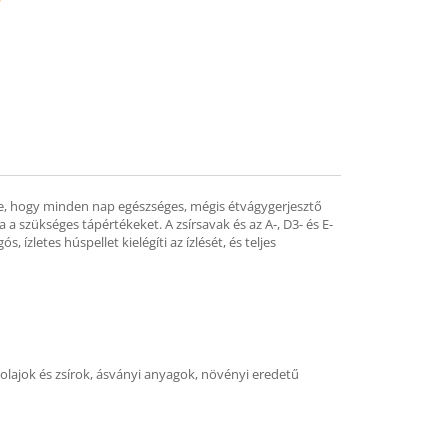
mend
nne, hogy minden nap egészséges, mégis étvágygerjesztő
a szükséges tápértékeket. A zsírsavak és az A-, D3- és E-
ízletes húspellet kielégíti az ízlését, és teljes
lajok és zsírok, ásványi anyagok, növényi eredetű