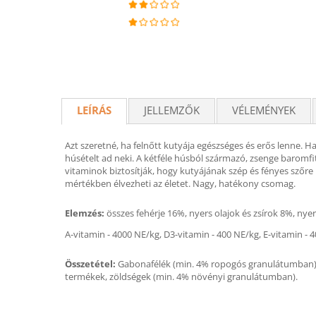
LEÍRÁS
JELLEMZŐK
VÉLEMÉNYEK
Azt szeretné, ha felnőtt kutyája egészséges és erős lenne. 
húsételt ad neki. A kétféle húsból származó, zsenge baromfit
vitaminok biztosítják, hogy kutyájának szép és fényes szőre le
mértékben élvezheti az életet. Nagy, hatékony csomag.
Elemzés:
összes fehérje 16%, nyers olajok és zsírok 8%, nye
A-vitamin - 4000 NE/kg, D3-vitamin - 400 NE/kg, E-vitamin - 4
Összetétel:
Gabonafélék (min. 4% ropogós granulátumban), 
termékek, zöldségek (min. 4% növényi granulátumban).