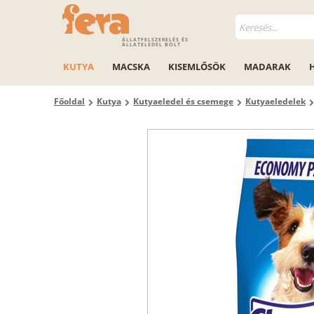
ÁLLATFELSZERELÉS ÉS
ÁLLATELEDEL BOLT
KUTYA
MACSKA
KISEMLŐSÖK
MADARAK
Főoldal
Kutya
Kutyaeledel és csemege
Kutyaeledelek