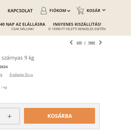
0
KAPCSOLAT
FIÓKOM
KOSÁR
40 NAP AZ ELÁLLÁSRA
INGYENES KISZÁLLÍTÁS!
CSAK NÁLUNK!
O 15990 FT FELETTI RENDELÉS ESETÉN
635
/
1865
szárnyas 9 kg
2624
ek
Értékelje Ön is
 / kg)
+
KOSÁRBA