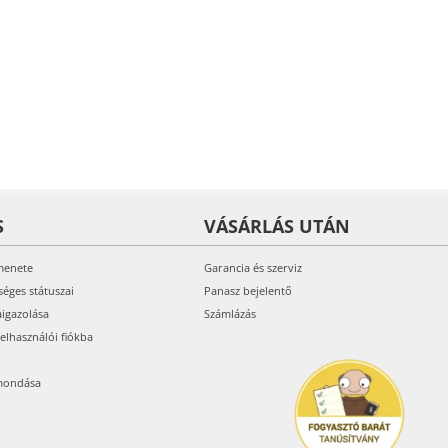
S
VÁSÁRLÁS UTÁN
menete
Garancia és szerviz
séges státuszai
Panasz bejelentő
aigazolása
Számlázás
felhasználói fiókba
mondása