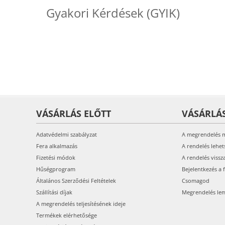
Gyakori Kérdések (GYIK)
VÁSÁRLÁS ELŐTT
VÁSÁRLÁ
Adatvédelmi szabályzat
A megrendelés 
Fera alkalmazás
A rendelés lehet
Fizetési módok
A rendelés vissz
Hűségprogram
Bejelentkezés a 
Általános Szerződési Feltételek
Csomagod
Szállítási díjak
Megrendelés le
A megrendelés teljesítésének ideje
Termékek elérhetősége