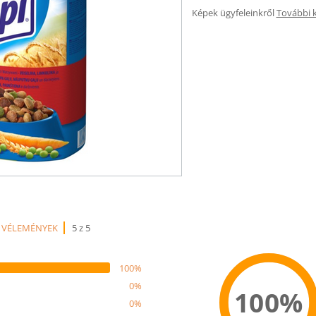
Képek ügyfeleinkről
További 
 VÉLEMÉNYEK
5 z 5
100%
0%
100%
0%