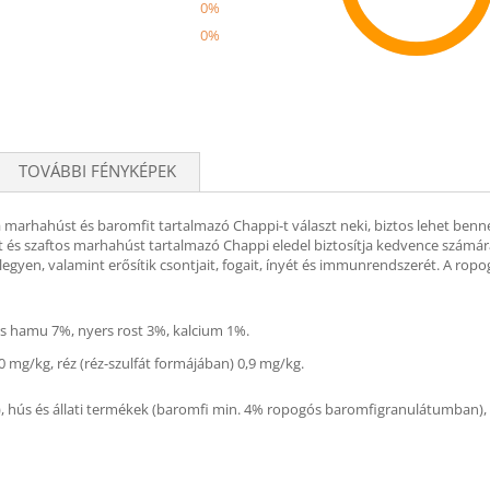
0%
0%
Recom
TOVÁBBI FÉNYKÉPEK
Ha marhahúst és baromfit tartalmazó Chappi-t választ neki, biztos lehet be
 és szaftos marhahúst tartalmazó Chappi eledel biztosítja kedvence számára 
gyen, valamint erősítik csontjait, fogait, ínyét és immunrendszerét. A ropogós, 
rs hamu 7%, nyers rost 3%, kalcium 1%.
0 mg/kg, réz (réz-szulfát formájában) 0,9 mg/kg.
hús és állati termékek (baromfi min. 4% ropogós baromfigranulátumban), o