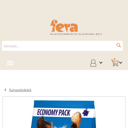
ÁLLATFELSZERELÉS ÉS ÁLLATELEDEL BOLT
0
Kutyaeledelek