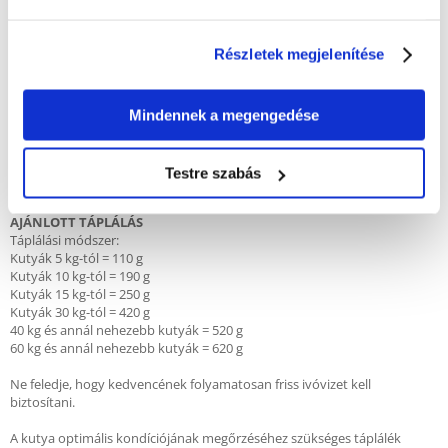
KIEGÉSZÍTÉSEK / 1 kg
- A-vitamin 5000 NE,
Részletek megjelenítése
- D3-vitamin 551 NE,
- E-vitamin 42 mg,
- kálium-jodid 1,3 mg
- réz-szulfát-pentahidrát 15,5 mg
Mindennek a megengedése
- mangán-szulfát-monohidrát 16,9 mg
- cink-szulfát-monohidrát 75,5 mg
Testre szabás
Tápérték 340 kcal/100 g
AJÁNLOTT TÁPLÁLÁS
Táplálási módszer:
Kutyák 5 kg-tól = 110 g
Kutyák 10 kg-tól = 190 g
Kutyák 15 kg-tól = 250 g
Kutyák 30 kg-tól = 420 g
40 kg és annál nehezebb kutyák = 520 g
60 kg és annál nehezebb kutyák = 620 g
Ne feledje, hogy kedvencének folyamatosan friss ivóvizet kell
biztosítani.
A kutya optimális kondíciójának megőrzéséhez szükséges táplálék