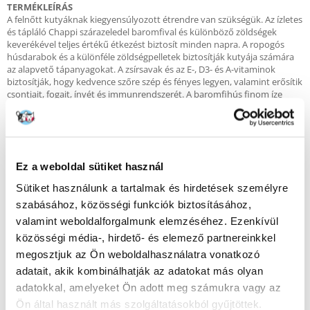
TERMÉKLEÍRÁS
A felnőtt kutyáknak kiegyensúlyozott étrendre van szükségük. Az ízletes
és tápláló Chappi szárazeledel baromfival és különböző zöldségek
keverékével teljes értékű étkezést biztosít minden napra. A ropogós
húsdarabok és a különféle zöldségpelletek biztosítják kutyája számára
az alapvető tápanyagokat. A zsírsavak és az E-, D3- és A-vitaminok
biztosítják, hogy kedvence szőre szép és fényes legyen, valamint erősítik
csontjait, fogait, ínyét és immunrendszerét. A baromfihús finom íze
kielégíti barátja ízlését, és energiát ad neki minden új napra.
ÖSSZETÉTEL
- gabonafélék (beleértve a búza 4%-át),
- hús és állati termékek (beleértve a 4% baromfit habcsókpelletekben)
Ez a weboldal sütiket használ
- olajok és zsírok
- növényi eredetű termékek
Sütiket használunk a tartalmak és hirdetések személyre
- Zöldségek (min. 4% sárgarépa narancssárga pelletben, min. 4% borsó
szabásához, közösségi funkciók biztosításához,
zöld pelletben)
- ásványi anyagok.
valamint weboldalforgalmunk elemzéséhez. Ezenkívül
közösségi média-, hirdető- és elemező partnereinkkel
ANALITIKAI ÖSSZETEVŐK
megosztjuk az Ön weboldalhasználatra vonatkozó
- fehérje 16%
- zsírtartalom 8%
adatait, akik kombinálhatják az adatokat más olyan
- szervetlen anyag 7%
adatokkal, amelyeket Ön adott meg számukra vagy az
- nyersrost 3%
Ön által használt más szolgáltatásokból gyűjtöttek.
- kalcium 1%