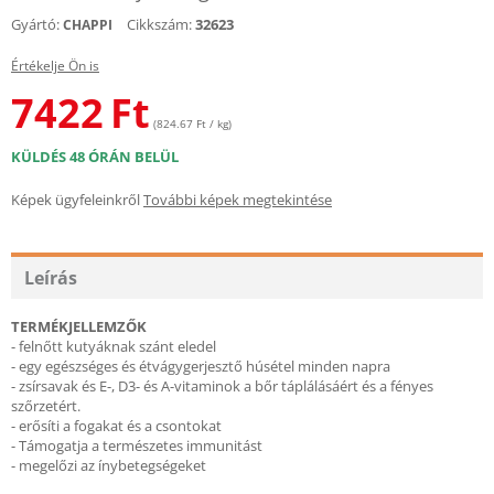
Gyártó:
Cikkszám:
32623
CHAPPI
Értékelje Ön is
7422
Ft
(824.67 Ft / kg)
KÜLDÉS 48 ÓRÁN BELÜL
Képek ügyfeleinkről
További képek megtekintése
Leírás
TERMÉKJELLEMZŐK
- felnőtt kutyáknak szánt eledel
- egy egészséges és étvágygerjesztő húsétel minden napra
- zsírsavak és E-, D3- és A-vitaminok a bőr táplálásáért és a fényes
szőrzetért.
- erősíti a fogakat és a csontokat
- Támogatja a természetes immunitást
- megelőzi az ínybetegségeket