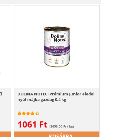
ű
DOLINA NOTECI Prémium Junior eledel
nyúl májba gazdag 0,4 kg
1061
Ft
(2653.00 Ft / kg)
KOSÁRBA