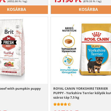
(4552.00 Ft / kg)
(879.33 Ft / kg)
KOSÁRBA
KOSÁRBA
 beef with pumpkin puppy
ROYAL CANIN YORKSHIRE TERRIER
PUPPY - Yorkshire Terrier kölyök ku
száraz táp 7,5 kg