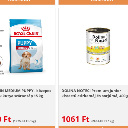
N MEDIUM PUPPY - közepes
DOLINA NOTECI Premium Junior
k kutya száraz táp 15 kg
kistestű csirkemáj és borjúmáj 400 
0
Ft
1061
Ft
(1975.33 Ft / kg)
(2653.00 Ft / kg)