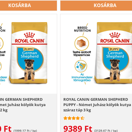
KOSÁRBA
KOSÁRBA
IN GERMAN SHEPHERD
ROYAL CANIN GERMAN SHEPHERD
met Juhász kölyök kutya
PUPPY - Német Juhász kölyök kutya
12 kg
száraz táp 3 kg
0
Ft
9389
Ft
(1999.17 Ft / kg)
(3129.67 Ft / kg)