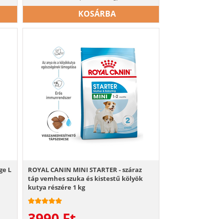
KOSÁRBA
ge L
ROYAL CANIN MINI STARTER - száraz
táp vemhes szuka és kistestű kölyök
kutya részére 1 kg
3990
Ft