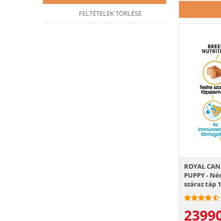
FELTÉTELEK TÖRLÉSE
ROYAL CAN
PUPPY - Né
száraz táp 
2399