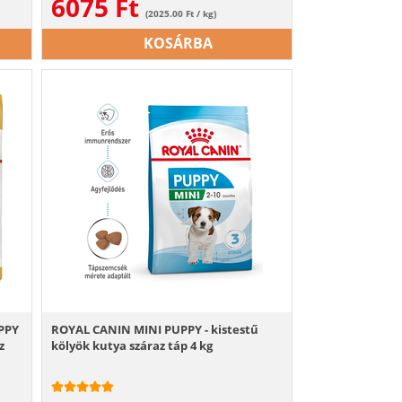
6075
Ft
(2025.00 Ft / kg)
KOSÁRBA
PPY
ROYAL CANIN MINI PUPPY - kistestű
z
kölyök kutya száraz táp 4 kg