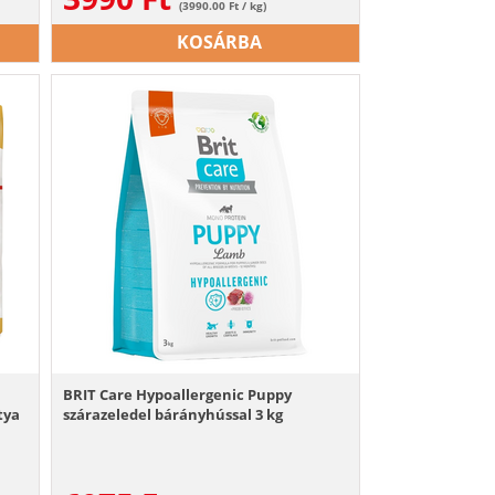
(3990.00 Ft / kg)
KOSÁRBA
BRIT Care Hypoallergenic Puppy
tya
szárazeledel bárányhússal 3 kg