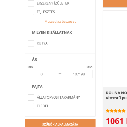
ÉRZÉKENY ÍZÜLETEK
FEJLESZTÉS
Mutasd az összeset
MILYEN KISÁLLATNAK
Nem található a keresési feltételeknek
megfelelő elem
KUTYA
ÁR
MIN
MAX
–
FAJTA
Nem található a keresési feltételeknek
DOLINA NOT
megfelelő elem
ÁLLATORVOSI TAKARMÁNY
Kistestű pu
ELEDEL
1061
SZŰRŐK ALKALMAZÁSA