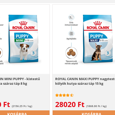
N MINI PUPPY - kistestű
ROYAL CANIN MAXI PUPPY nagytest
a száraz táp 8 kg
kölyök kutya száraz táp 15 kg
0
Ft
28020
Ft
(2156.25 Ft / kg)
(1868.00 Ft / kg)
KOSÁRBA
KOSÁRBA