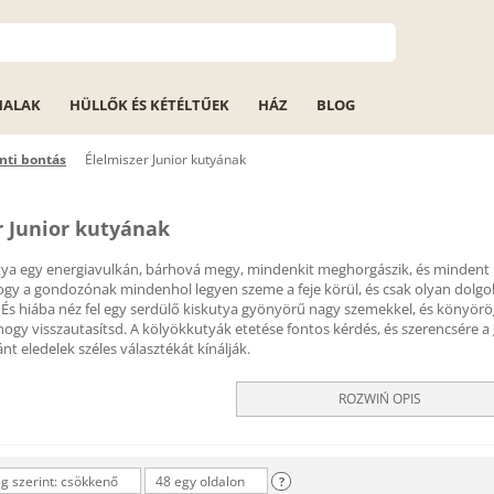
HALAK
HÜLLŐK ÉS KÉTÉLTŰEK
HÁZ
BLOG
nti bontás
Élelmiszer Junior kutyának
r Junior kutyának
ya egy energiavulkán, bárhová megy, mindenkit meghorgászik, és mindent m
ogy a gondozónak mindenhol legyen szeme a feje körül, és csak olyan dolg
És hiába néz fel egy serdülő kiskutya gyönyörű nagy szemekkel, és könyörög 
ogy visszautasítsd. A kölyökkutyák etetése fontos kérdés, és szerencsére a 
nt eledelek széles választékát kínálják.
ROZWIŃ OPIS
 szerint: csökkenő
48 egy oldalon
?