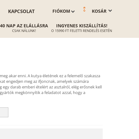
0
KAPCSOLAT
FIÓKOM
KOSÁR
40 NAP AZ ELÁLLÁSRA
INGYENES KISZÁLLÍTÁS!
CSAK NÁLUNK!
O 15990 FT FELETTI RENDELÉS ESETÉN
eg akar enni. A kutya életének ez a felemelő szakasza
okat engedjen meg az ifjoncnak, amelyek számára
egy darab emberi ételért az asztalról, elég erősnek kell
gyártók megkönnyítik a feladatot azzal, hogy a