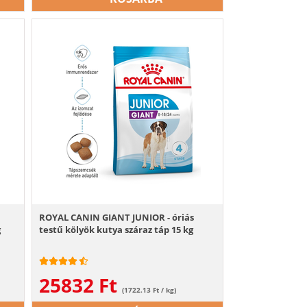
ROYAL CANIN GIANT JUNIOR - óriás
g
testű kölyök kutya száraz táp 15 kg
25832
Ft
(1722.13 Ft / kg)