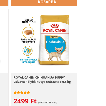
KOSÁRBA
ROYAL CANIN CHIHUAHUA PUPPY -
Csivava kölyök kutya száraz táp 0,5 kg
2499
Ft
(4998.00 Ft / kg)