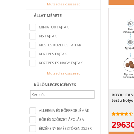
Mutasd az összeset
ÁLLAT MÉRETE
Nem található a keresési feltételeknek
megfelelő elem
MINIATŰR FAJTÁK
KIS FAJTÁK
KICSI ÉS KÖZEPES FAJTÁK
KÖZEPES FAJTÁK
KÖZEPES ÉS NAGY FAJTÁK
Mutasd az összeset
KÜLÖNLEGES IGÉNYEK
ROYAL CANI
testű kölyö
Nem található a keresési feltételeknek
megfelelő elem
ALLERGIA ÉS BŐRPROBLÉMÁK
BŐR ÉS SZŐRZET ÁPOLÁSA
2963
ÉRZÉKENY EMÉSZTŐRENDSZER