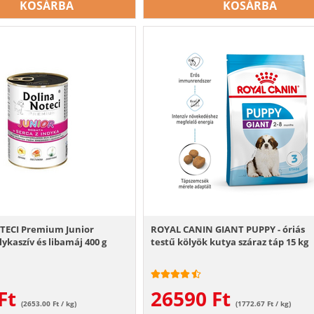
KOSÁRBA
KOSÁRBA
ECI Premium Junior
ROYAL CANIN GIANT PUPPY - óriás
lykaszív és libamáj 400 g
testű kölyök kutya száraz táp 15 kg
Ft
26590
Ft
(2653.00 Ft / kg)
(1772.67 Ft / kg)