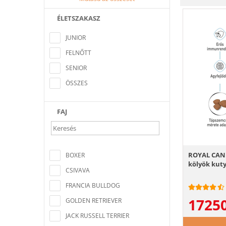
ÉLETSZAKASZ
Nem található a keresési feltételeknek
megfelelő elem
JUNIOR
FELNŐTT
SENIOR
ÖSSZES
FAJ
Nem található a keresési feltételeknek
megfelelő elem
ROYAL CANI
BOXER
kölyök kuty
CSIVAVA
FRANCIA BULLDOG
1725
GOLDEN RETRIEVER
JACK RUSSELL TERRIER