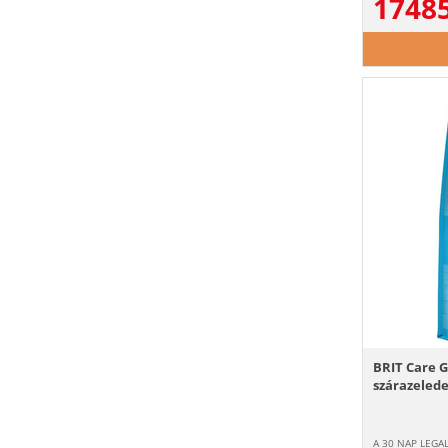
1748
BRIT Care G
szárazelede
A 30 NAP LEGA