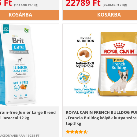
5
Ft
22789
Ft
(1457.08 Ft / kg)
(3038.53 Ft / kg)
KOSÁRBA
KOSÁRBA
rain-free Junior Large Breed
ROYAL CANIN FRENCH BULLDOG PU
l lazaccal 12 kg
- Francia Bulldog kölyök kutya szára
táp 3 kg
LACSONYABB ÁRA:
19238
FT