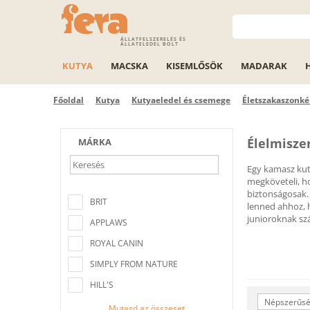
ÁLLATFELSZERELÉS ÉS
ÁLLATELEDEL BOLT
KUTYA
MACSKA
KISEMLŐSÖK
MADARAK
Főoldal
Kutya
Kutyaeledel és csemege
Életszakaszonké
Élelmisze
MÁRKA
Egy kamasz kut
megköveteli, h
Nem található a keresési feltételeknek
biztonságosak. 
megfelelő elem
BRIT
lenned ahhoz, h
junioroknak szá
APPLAWS
ROYAL CANIN
SIMPLY FROM NATURE
HILL'S
Népszerűség
Mutasd az összeset