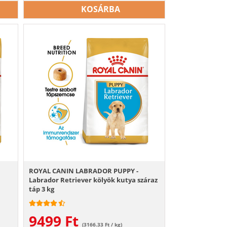
KOSÁRBA
ROYAL CANIN LABRADOR PUPPY -
Labrador Retriever kölyök kutya száraz
táp 3 kg
9499
Ft
(3166.33 Ft / kg)