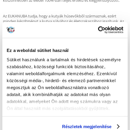
köszönhetően az eledel 100%-ban teljes értékű és kiegyensúlyozott.
Az EUKANUBA tudja, hogy a kutyák húsevőkből származnak, ezért
minden készítményt a kutya súlyához és életszakaszához igazítunk. Az
Eukanuba tápok kiváló minőségű állati fehérjét tartalmaznak, és
segítenek az egészséges testsúly fenntartásában. Emellett támogatják
az emésztést, javítják a bőr és a szőrzet állapotát, miközben megfelelő
energiaszintet biztosítanak. Lehetővé teszik, hogy kutyája optimális
formában élvezhesse.
Ez a weboldal sütiket használ
Sütiket használunk a tartalmak és hirdetések személyre
Előnyök:
szabásához, közösségi funkciók biztosításához,
- A prebiotikumok FOS, MOS és répapép elősegítik a jó emésztést.
- Az egyedülálló DentaDefense rendszerrel ellátott speciális granulátum
valamint weboldalforgalmunk elemzéséhez. Ezenkívül
segít megőrizni a fogak egészségét és tisztaságát.
közösségi média-, hirdető- és elemező partnereinkkel
- Természetes fehérjeforrás segít a nem zsíros izmok építésében
megosztjuk az Ön weboldalhasználatra vonatkozó
- A glükozamin és a kalcium segít fenntartani az egészséges ízületeket és
csontokat.
adatait, akik kombinálhatják az adatokat más olyan
- Az Omega-6 és Omega-3 zsírsavak javítják a bőr és a szőrzet állapotát.
adatokkal, amelyeket Ön adott meg számukra vagy az
- A kurkuma természetes antioxidánsforrás, amely támogatja az
Ön által használt más szolgáltatásokból gyűjtöttek.
immunrendszert.
Összetétel:
Részletek megjelenítése