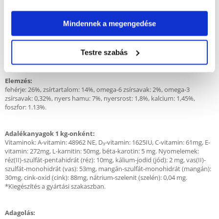
Szárított csirke és pulyka, bárányhús (14%), rizs (14%), kukorica, cirok,
árpa, sertészsír, halliszt, szárított répapép (2,6%), csirkemártás, ásványi
anyagok (beleértve a nátrium-hexametafoszfátot is) 0.34%), szárított
Mindennek a megengedése
egész tojás, fruktooligoszacharidok (0,25%), halolaj,
mannánoligoszacharidok (0,13%), hosszú osztriga (0,1%), szárított
sörélesztő, glükozamin (állati szövetből származik) (0,04%), kondroitin-
Testre szabás
szulfát (0,004%).
Elemzés:
fehérje: 26%, zsírtartalom: 14%, omega-6 zsírsavak: 2%, omega-3
zsírsavak: 0,32%, nyers hamu: 7%, nyersrost: 1,8%, kalcium: 1,45%,
foszfor: 1.13%.
Adalékanyagok 1 kg-onként:
Vitaminok: A-vitamin: 48962 NE, D₃-vitamin: 1625IU, C-vitamin: 61mg, E-
vitamin: 272mg, L-karnitin: 50mg, béta-karotin: 5 mg. Nyomelemek:
réz(II)-szulfát-pentahidrát (réz): 10mg, kálium-jodid (jód): 2 mg, vas(II)-
szulfát-monohidrát (vas): 53mg, mangán-szulfát-monohidrát (mangán):
30mg, cink-oxid (cink): 88mg, nátrium-szelenit (szelén): 0,04 mg.
*Kiegészítés a gyártási szakaszban.
Adagolás: