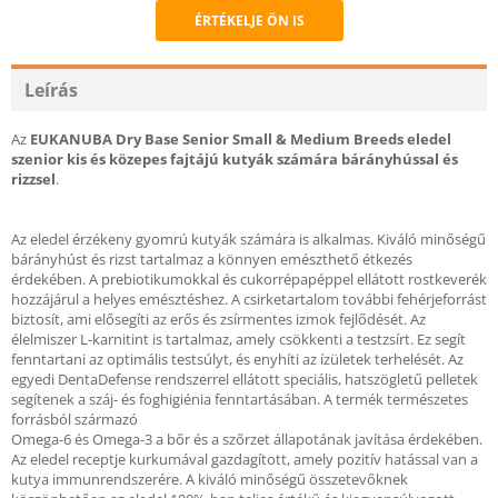
ÉRTÉKELJE ÖN IS
Recommend
Leírás
Az
EUKANUBA Dry Base Senior Small & Medium Breeds eledel
szenior kis és közepes fajtájú kutyák számára bárányhússal és
rizzsel
.
Az eledel érzékeny gyomrú kutyák számára is alkalmas. Kiváló minőségű
bárányhúst és rizst tartalmaz a könnyen emészthető étkezés
érdekében. A prebiotikumokkal és cukorrépapéppel ellátott rostkeverék
hozzájárul a helyes emésztéshez. A csirketartalom további fehérjeforrást
biztosít, ami elősegíti az erős és zsírmentes izmok fejlődését. Az
élelmiszer L-karnitint is tartalmaz, amely csökkenti a testzsírt. Ez segít
fenntartani az optimális testsúlyt, és enyhíti az ízületek terhelését. Az
egyedi DentaDefense rendszerrel ellátott speciális, hatszögletű pelletek
segítenek a száj- és foghigiénia fenntartásában. A termék természetes
forrásból származó
Omega-6 és Omega-3 a bőr és a szőrzet állapotának javítása érdekében.
Az eledel receptje kurkumával gazdagított, amely pozitív hatással van a
kutya immunrendszerére. A kiváló minőségű összetevőknek