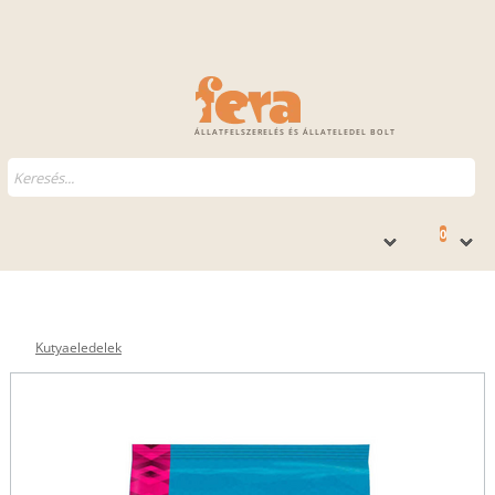
ÁLLATFELSZERELÉS ÉS ÁLLATELEDEL BOLT
0
Kutyaeledelek