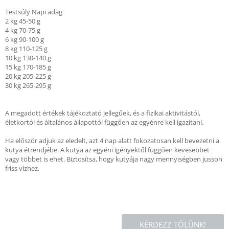
Testsúly Napi adag
2 kg 45-50 g
4 kg 70-75 g
6 kg 90-100 g
8 kg 110-125 g
10 kg 130-140 g
15 kg 170-185 g
20 kg 205-225 g
30 kg 265-295 g
A megadott értékek tájékoztató jellegűek, és a fizikai aktivitástól,
életkortól és általános állapottól függően az egyénre kell igazítani.
Ha először adjuk az eledelt, azt 4 nap alatt fokozatosan kell bevezetni a
kutya étrendjébe. A kutya az egyéni igényektől függően kevesebbet
vagy többet is ehet. Biztosítsa, hogy kutyája nagy mennyiségben jusson
friss vízhez.
KÉRDEZZ TŐLÜNK!