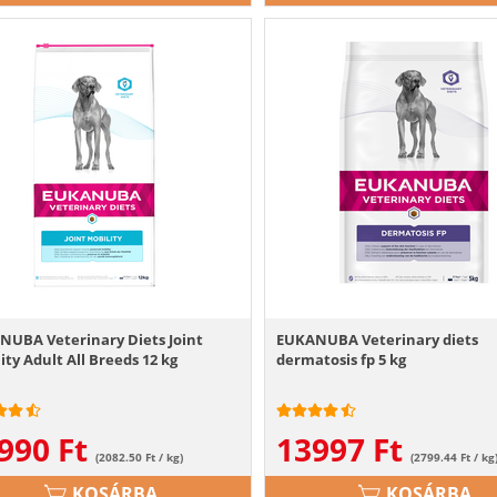
NUBA Veterinary Diets Joint
EUKANUBA Veterinary diets
ity Adult All Breeds 12 kg
dermatosis fp 5 kg
990
Ft
13997
Ft
(2082.50 Ft / kg)
(2799.44 Ft / kg
KOSÁRBA
KOSÁRBA