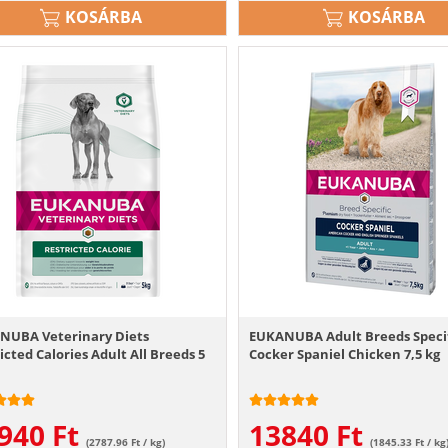
KOSÁRBA
KOSÁRBA
NUBA Veterinary Diets
EUKANUBA Adult Breeds Speci
icted Calories Adult All Breeds 5
Cocker Spaniel Chicken 7,5 kg
940
Ft
13840
Ft
(2787.96 Ft / kg)
(1845.33 Ft / kg