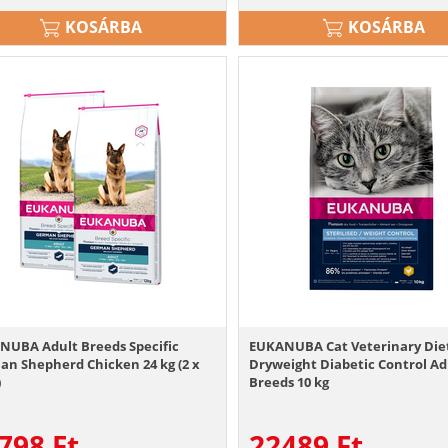
KOSÁRBA
KOSÁRBA
NUBA Adult Breeds Specific
EUKANUBA Cat Veterinary Die
n Shepherd Chicken 24 kg (2 x
Dryweight Diabetic Control Adu
)
Breeds 10 kg
798
Ft
22489
Ft