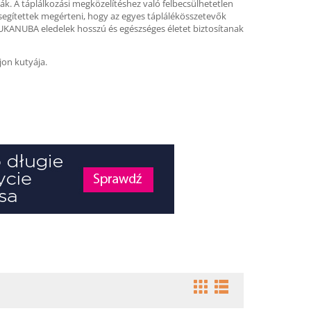
k. A táplálkozási megközelítéshez való felbecsülhetetlen
egítettek megérteni, hogy az egyes táplálékösszetevők
EUKANUBA eledelek hosszú és egészséges életet biztosítanak
jon kutyája.