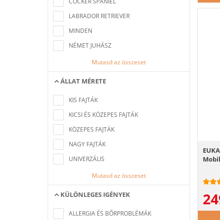
COCKER SPANIEL
LABRADOR RETRIEVER
MINDEN
NÉMET JUHÁSZ
Mutasd az összeset
ÁLLAT MÉRETE
Nem található a keresési feltételeknek
megfelelő elem
KIS FAJTÁK
KICSI ÉS KÖZEPES FAJTÁK
KÖZEPES FAJTÁK
NAGY FAJTÁK
EUKA
UNIVERZÁLIS
Mobil
Mutasd az összeset
24
KÜLÖNLEGES IGÉNYEK
Nem található a keresési feltételeknek
megfelelő elem
ALLERGIA ÉS BŐRPROBLÉMÁK