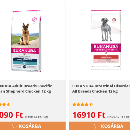
NUBA Adult Breeds Specific
EUKANUBA Intestinal Disorder
an Shepherd Chicken 12 kg
All Breeds Chicken 12 kg
090
Ft
16910
Ft
(1590.83 Ft / kg)
(1409.17 Ft / kg
KOSÁRBA
KOSÁRBA