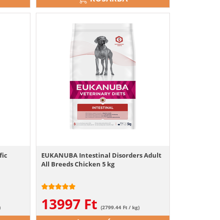
fic
EUKANUBA Intestinal Disorders Adult
All Breeds Chicken 5 kg
13997
Ft
)
(2799.44 Ft / kg)