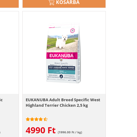
KOSÁRBA
ic
EUKANUBA Adult Breed Specific West
Highland Terrier Chicken 2,5 kg
4990
Ft
)
(1996.00 Ft / kg)