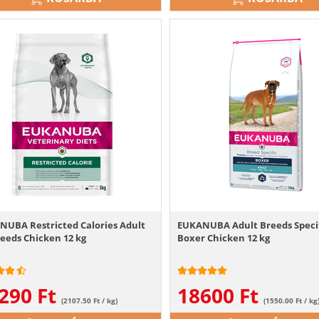
NUBA Restricted Calories Adult
EUKANUBA Adult Breeds Speci
reeds Chicken 12 kg
Boxer Chicken 12 kg
290
Ft
18600
Ft
(2107.50 Ft / kg)
(1550.00 Ft / kg