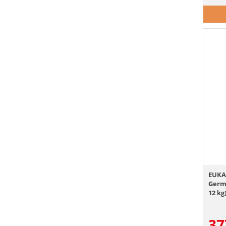
EUKA
Germa
12 kg
37