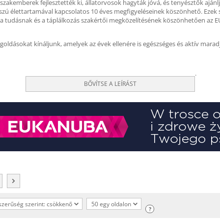
kemberek fejlesztették ki, állatorvosok hagyták jóvá, és tenyésztők ajánljá
zú élettartamával kapcsolatos 10 éves megfigyeléseinek köszönhető. Ezek s
k a tudásnak és a táplálkozás szakértői megközelítésének köszönhetően az 
oldásokat kínáljunk, amelyek az évek ellenére is egészséges és aktív marad
.
BŐVÍTSE A LEÍRÁST
zerűség szerint: csökkenő
50 egy oldalon
?