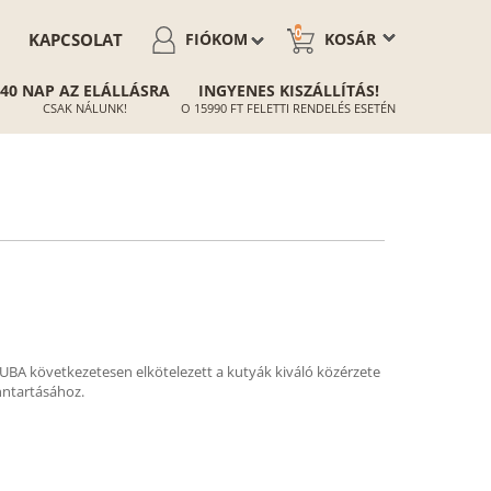
0
KAPCSOLAT
FIÓKOM
KOSÁR
40 NAP AZ ELÁLLÁSRA
INGYENES KISZÁLLÍTÁS!
CSAK NÁLUNK!
O 15990 FT FELETTI RENDELÉS ESETÉN
NUBA következetesen elkötelezett a kutyák kiváló közérzete
nntartásához.