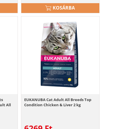
KOSÁRBA
ts
EUKANUBA Cat Adult All Breeds Top
lt All
Condition Chicken & Liver 2 kg
6269
Ft