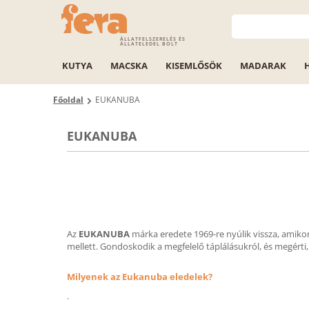
ÁLLATFELSZERELÉS ÉS
ÁLLATELEDEL BOLT
KUTYA
MACSKA
KISEMLŐSÖK
MADARAK
Főoldal
EUKANUBA
EUKANUBA
Az
EUKANUBA
márka eredete 1969-re nyúlik vissza, amikor
mellett. Gondoskodik a megfelelő táplálásukról, és megérti
Milyenek az Eukanuba eledelek?
.