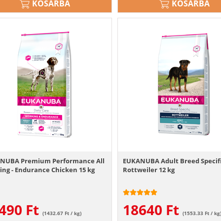
KOSÁRBA
KOSÁRBA
NUBA Premium Performance All
EUKANUBA Adult Breed Specif
ng - Endurance Chicken 15 kg
Rottweiler 12 kg
490
Ft
18640
Ft
(1432.67 Ft / kg)
(1553.33 Ft / kg