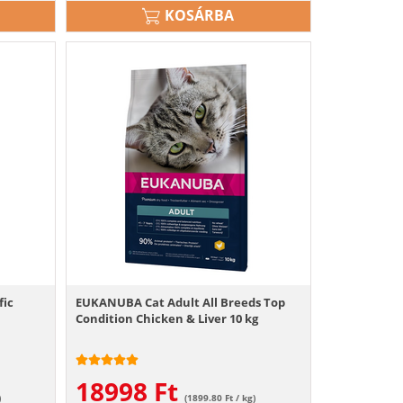
KOSÁRBA
fic
EUKANUBA Cat Adult All Breeds Top
Condition Chicken & Liver 10 kg
18998
Ft
)
(1899.80 Ft / kg)