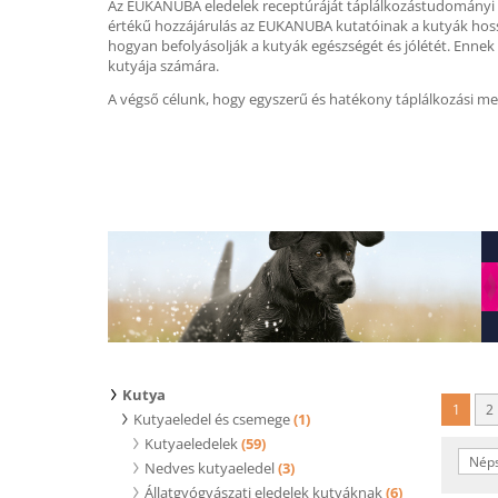
Az EUKANUBA eledelek receptúráját táplálkozástudományi sza
értékű hozzájárulás az EUKANUBA kutatóinak a kutyák hoss
hogyan befolyásolják a kutyák egészségét és jólétét. Enne
kutyája számára.
A végső célunk, hogy egyszerű és hatékony táplálkozási meg
Kutya
1
2
Kutyaeledel és csemege
(1)
Kutyaeledelek
(59)
Néps
Nedves kutyaeledel
(3)
Állatgyógyászati eledelek kutyáknak
(6)