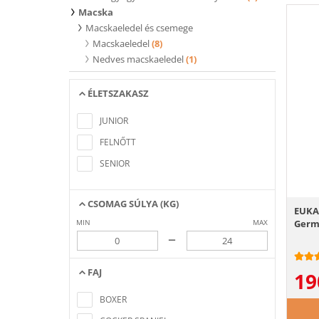
Macska
Macskaeledel és csemege
Macskaeledel
(8)
Nedves macskaeledel
(1)
ÉLETSZAKASZ
Nem található a keresési feltételeknek
megfelelő elem
JUNIOR
FELNŐTT
SENIOR
CSOMAG SÚLYA (KG)
EUKA
MIN
MAX
Germ
–
FAJ
19
Nem található a keresési feltételeknek
megfelelő elem
BOXER