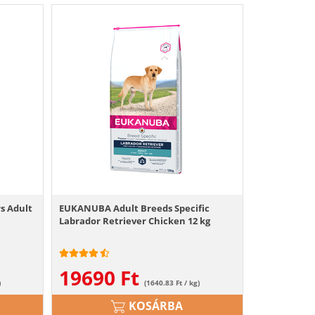
s Adult
EUKANUBA Adult Breeds Specific
Labrador Retriever Chicken 12 kg
19690
Ft
)
(1640.83 Ft / kg)
KOSÁRBA