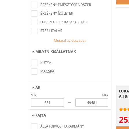
ÉRZÉKENY EMÉSZTŐRENDSZER
ÉRZÉKENY ÍZÜLETEK
FOKOZOTT FIZIKAI AKTIVITÁS
STERILIZÁLÁS
Mutasd az összeset
MILYEN KISÁLLATNAK
Nem található a keresési feltételeknek
megfelelő elem
KUTYA
MACSKA
ÁR
EUKA
MIN
MAX
All B
–
FAJTA
25
Nem található a keresési feltételeknek
megfelelő elem
ÁLLATORVOSI TAKARMÁNY