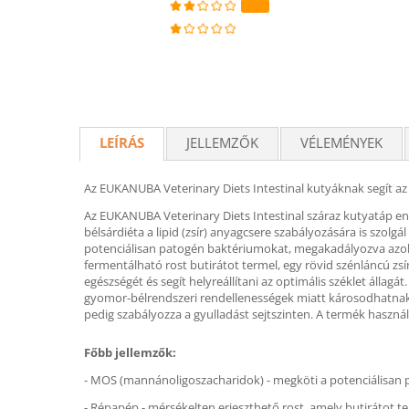
LEÍRÁS
JELLEMZŐK
VÉLEMÉNYEK
Az EUKANUBA Veterinary Diets Intestinal kutyáknak segít az
Az EUKANUBA Veterinary Diets Intestinal száraz kutyatáp enyh
bélsárdiéta a lipid (zsír) anyagcsere szabályozására is szo
potenciálisan patogén baktériumokat, megakadályozva azok m
fermentálható rost butirátot termel, egy rövid szénláncú zsí
egészségét és segít helyreállítani az optimális széklet álla
gyomor-bélrendszeri rendellenességek miatt károsodhatnak. 
pedig szabályozza a gyulladást sejtszinten. A termék haszná
Főbb jellemzők:
- MOS (mannánoligoszacharidok) - megköti a potenciálisan pa
- Répapép - mérsékelten erjeszthető rost, amely butirátot te