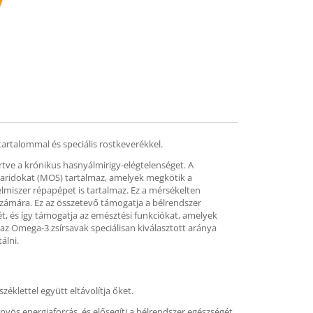
mend
artalommal és speciális rostkeverékkel.
értve a krónikus hasnyálmirigy-elégtelenséget. A
acharidokat (MOS) tartalmaz, amelyek megkötik a
lmiszer répapépet is tartalmaz. Ez a mérsékelten
 számára. Ez az összetevő támogatja a bélrendszer
sét, és így támogatja az emésztési funkciókat, amelyek
az Omega-3 zsírsavak speciálisan kiválasztott aránya
álni.
klettel együtt eltávolítja őket.
nyös energiaforrás, és elősegíti a bélrendszer egészségét.