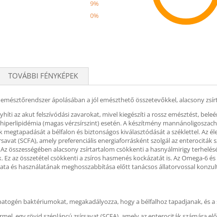
9%
0%
Recom
TOVÁBBI FÉNYKÉPEK
 emésztőrendszer ápolásában a jól emészthető összetevőkkel, alacsony zsírt
íti az akut felszívódási zavarokat, mivel kiegészíti a rossz emésztést, bele
lgál hiperlipidémia (magas vérzsírszint) esetén. A készítmény mannánoligosz
egtapadását a bélfalon és biztonságos kiválasztódását a széklettel. Az éle
rsavat (SCFA), amely preferenciális energiaforrásként szolgál az enterociták
gát. Az összességében alacsony zsírtartalom csökkenti a hasnyálmirigy terhelé
Ez az összetétel csökkenti a zsíros hasmenés kockázatát is. Az Omega-6 és 
lata és használatának meghosszabbítása előtt tanácsos állatorvossal konzult
togén baktériumokat, megakadályozza, hogy a bélfalhoz tapadjanak, és a szé
rmel, egy rövid szénláncú zsírsavat (SCFA), amely az enterociták számára elő