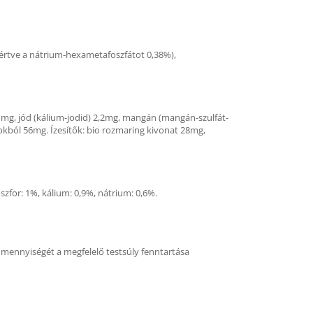
beleértve a nátrium-hexametafoszfátot 0,38%),
11mg, jód (kálium-jodid) 2,2mg, mangán (mangán-szulfát-
okból 56mg. Ízesítők: bio rozmaring kivonat 28mg,
szfor: 1%, kálium: 0,9%, nátrium: 0,6%.
k mennyiségét a megfelelő testsúly fenntartása