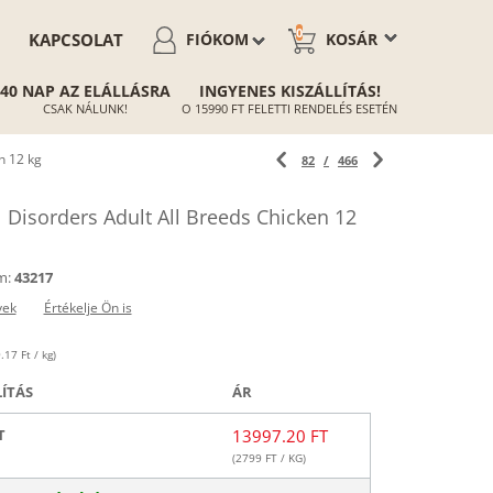
0
KAPCSOLAT
FIÓKOM
KOSÁR
40 NAP AZ ELÁLLÁSRA
INGYENES KISZÁLLÍTÁS!
CSAK NÁLUNK!
O 15990 FT FELETTI RENDELÉS ESETÉN
n 12 kg
82
/
466
Disorders Adult All Breeds Chicken 12
m:
43217
yek
Értékelje Ön is
.17 Ft / kg)
LÍTÁS
ÁR
T
13997.20 FT
(
2799
FT / KG)