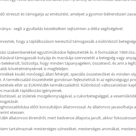
edő stresszt és támogatja az emésztést, amelyet a gyomor-bélrendszeri zavaro
ánya - segít a gyulladás kezelésében sejtszinten a diéta segítségével.
erveztek, hogy a táplálkozáson keresztül támogassák a különböző betegsége
ozási szakemberekkel együttműködve fejlesztették ki. A formulákat 1969 óta 
tosításával támogassák kutyája és macskája szervezetét a betegség vagy any
belekerült, biztosítja, hogy minden tápanyagelem, összetevő, és ami a legf
abb követelményeknek is megfeleljen.
mékek kiváló minőségű állati fehérjét, speciális összetevőket és minden o
 A termékcsalád összetételét gondosan fejlesztettük ki az egészségügyi pr
zetétele eltér az EUKANUBA termékcsaládtól. Különböző változatokban kapha
s macskák táplálkozási igényeinek.
észtéssel, az ízületek mozgékonyságával, a cukorbetegséggel, a veseműködés
ámogatását.
osszabbítása előtt konzultáljon állatorvossal. Az állatorvos javasolhatja a 
zerint etessen.
KANUBA állatorvosi étrendről, mert kedvence állapota javult, akkor fokozatos
 Nem tartalmaznak mesterséges színezéket, mesterséges aromákat, mestersé