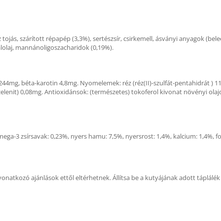
ész tojás, szárított répapép (3,3%), sertészsír, csirkemell, ásványi anyagok (
alolaj, mannánoligoszacharidok (0,19%).
244mg, béta-karotin 4,8mg. Nyomelemek: réz (réz(II)-szulfát-pentahidrát ) 
elenit) 0,08mg. Antioxidánsok: (természetes) tokoferol kivonat növényi olaj
mega-3 zsírsavak: 0,23%, nyers hamu: 7,5%, nyersrost: 1,4%, kalcium: 1,4%, fo
vonatkozó ajánlások ettől eltérhetnek. Állítsa be a kutyájának adott táplálé