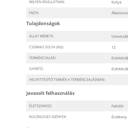
MILYEN KISÁLLATNAK:
Kutya
FAJTA:
Állatorvo
Tulajdonságok
ÁLLAT MÉRETE:
Univerzál
CSOMAG SÚLYA (KG):
12
TERMÉKCSALÁD:
EUKANUBA 
GYÁRTÓ:
EUKANU
HELYETTESÍTŐ TERMÉK A TERMÉKCSALÁDBAN:
Javasolt felhasználás
ÉLETSZAKASZ:
Felnőtt
KÜLÖNLEGES IGÉNYEK:
Érzékeny