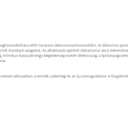
ghosszabbítása előtt tanácsos állatorvossal konzultálni. Az állatorvos javas
olt standard adagokat. Az alkalmazás ajánlott időtartama: akut bélrendszeri
, krónikus hasnyálmirigy-elégtelenség esetén élethosszig; a lipidanyagcser
nia.
átmeneti időszakban a termék a jelenlegi és az új csomagolásban is forgalom