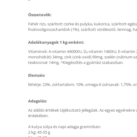
Összetevők:
Fehér rizs, szárított csirke és pulyka, kukorica, szárított eg
fruktooligoszacharidok (1%), szárított sörélesztő, lenmag, h
Adalékanyagok 1 kg-onként:
Vitaminok: A-vitamin 44000IU, D₃-vitamin 1460IU, E-vitamin 
monohidrát) 34mg, cink (cink-oxid) 99mg, szelén (nátrium-sz
teakivonat 14mg. ^Kiegészítés a gyártási szakaszban.
Elemzés:
fehérje: 23%, zsírtartalom: 10%, omega-6 zsírsavak: 1,75%, o
Adagolás:
Az alábbi értékek tájékoztató jellegűek. Az egyes egyénekre 
érdekében.
A kutya súlya és napi adagja grammban:
2 kg: 45-55 g