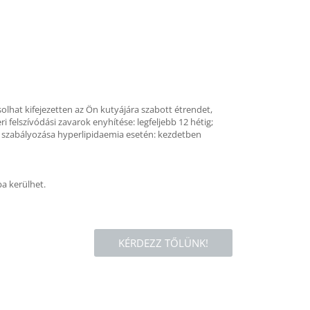
olhat kifejezetten az Ön kutyájára szabott étrendet,
 felszívódási zavarok enyhítése: legfeljebb 12 hétig;
e szabályozása hyperlipidaemia esetén: kezdetben
ba kerülhet.
KÉRDEZZ TŐLÜNK!