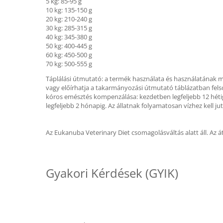
5 kg: 85-95 g
10 kg: 135-150 g
20 kg: 210-240 g
30 kg: 285-315 g
40 kg: 345-380 g
50 kg: 400-445 g
60 kg: 450-500 g
70 kg: 500-555 g
Táplálási útmutató: a termék használata és használatának me
vagy előírhatja a takarmányozási útmutató táblázatban felsor
kóros emésztés kompenzálása: kezdetben legfeljebb 12 hétig
legfeljebb 2 hónapig. Az állatnak folyamatosan vízhez kell jut
Az Eukanuba Veterinary Diet csomagolásváltás alatt áll. Az 
Gyakori Kérdések (GYIK)