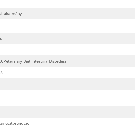
si takarmány
is
Veterinary Diet Intestinal Disorders
BA
 emésztőrendszer