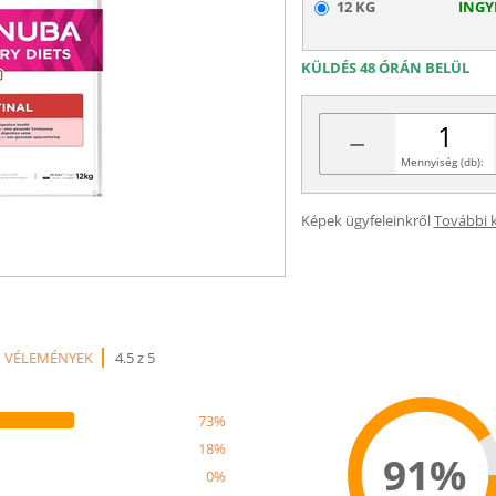
12 KG
INGY
KÜLDÉS 48 ÓRÁN BELÜL
−
Mennyiség (db):
Képek ügyfeleinkről
További 
1 VÉLEMÉNYEK
4.5 z 5
73%
18%
91%
0%