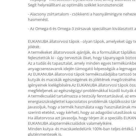
Segít helyreállítani az optimális széklet konzisztenciát
- Alacsony zsírtartalom - csökkenti a hasnyálmirigyre nehez
hasmenést.
- Az Omega-6 és Omega-3 zsírsavak speciálisan kiválasztott ar
EUKANUBA állatorvosi tápok - olyan tápok, amelyeket úgy t
jólétét.
A termékeket állatorvosok ajánlják, és a formulákat táplálk
fejlesztettük ki - úgy terveztük őket, hogy tápanyagok biz
Az a tudás és tapasztalat, amely minden egyes termékünkbe 
anyagcserezavarok idején támogató képességük a legmagas
Az EUKANUBA állatorvosi tápok termékcsaládjába tartozó ter
kutyák és macskák egészségének és jólétének megőrzéséhez.
igényeinek kielégítésére.Az EUKANUBA állatorvosi tápok öss
megfeleljenek az egészségügyi problémákkal küzdő kutyák é
A termékcsalád tartalmazza a testsúly fenntartásával, az em
energiaszükséglettel kapcsolatos problémák táplálkozási t
Javasoljuk, hogy a termék használata vagy használatának megh
szerinti etetést, vagy kérheti, hogy az adagolási utasítások s
Ha állatorvosa azt javasolja, hogy térjen át a speciális EU
EUKANUBA alaptermékcsaládok valamelyikére.
Minden kutya- és macskaeledelünk 100%-ban teljes értékű.
gluténmentesek is.