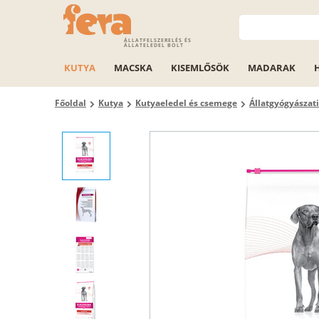
ÁLLATFELSZERELÉS ÉS
ÁLLATELEDEL BOLT
KUTYA
MACSKA
KISEMLŐSÖK
MADARAK
Főoldal
Kutya
Kutyaeledel és csemege
Állatgyógyászat