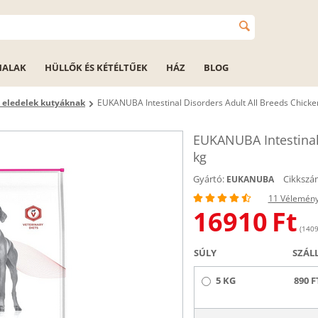
HALAK
HÜLLŐK ÉS KÉTÉLTŰEK
HÁZ
BLOG
i eledelek kutyáknak
EUKANUBA Intestinal Disorders Adult All Breeds Chicke
EUKANUBA Intestinal 
kg
Gyártó:
Cikkszá
EUKANUBA
11 Vélemén
16910
Ft
(1409
SÚLY
SZÁL
5 KG
890 F