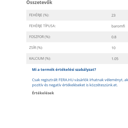
Összetevők
FEHÉRJE (%):
23
FEHÉRJE TÍPUSA:
baromfi
FOSZFOR (%):
0.8
ZSÍR (%):
10
KALCIUM (%):
1.05
Mi a termék értékelési szabályzat?
Csak regisztrált FERA.HU vásárlók írhatnak véleményt, aki
pozitív és negatív értékeléseket is közzéteszünk.et.
Értékelések