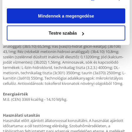
Adalékanyagok 1 kg-ban.
A-vitamin (3a672b) 15000JM; D3-vitamin (E671) 1000JM; E-vitamin (3a700)
550mg; C-vitamin (3a300) 250mg; Niacin (3a314) 125mg; D-pantotenát
Mindennek a megengedése
kalcium (3a841) 42mg; B2-vitamin 17mg; B6-vitamin (3a831) 7mg; B1-
vitamin (3a820) 8mg; biotin (3a880) 1,3mg; folsav (3a316) 1,3mg; B12-
vitamin 0,08mg; kolin-klorid (3a890) 2500mg; béta-karotin
Testre szabás
[3a160(a)]1,5mg. Nyomelemkeverékek: Cink (cinkkelát metionin-hidroxi-
analóggal): (3b6.10) 130,5mg; Mangán (mangán kelát metionin-hidroxi-
analóggal): (3b5.10) 65,5mg; Vas [vas(II)-hidrát glicin-kelátja]: (3b108)
43,1mg; Réz (rézkelát metionin-hidroxi-analóggal): (3b4.10) 10,8mg;
szelén (szelénnel dúsított inaktivált élesztő): 0,13200mg; Jód (kalcium-
jodát vízmentes): (3b202) 1,56mg. Aminosavak, sóik és kapcsolódó
termékek: L-lizin-hidroklorid, technikailag tiszta (3.2.3.) 4000mg; DL-
metionin, technikailag tiszta (3c301) 3500mg; taurin (3a370) 2500mg; L-
karnitin (3a910) 550mg. Technológiai adalékanyagok: mikrokristályos
cellulóz. Antioxidánsok: tokoferol kivonatok növényi olajokból 10mg.
Energiaérték
M.E. (CEN) 3369 kcal/kg - 14,10 MJ/kg.
Használati utasítás
Használat előtt ajánlott állatorvossal konzultálni. A használat ajánlott
időtartama: a cél testtömeg eléréséig. Szobahőmérsékleten, a
táblázatban feltüntetett napi adagnak megfelelően etesse. A mellékelt