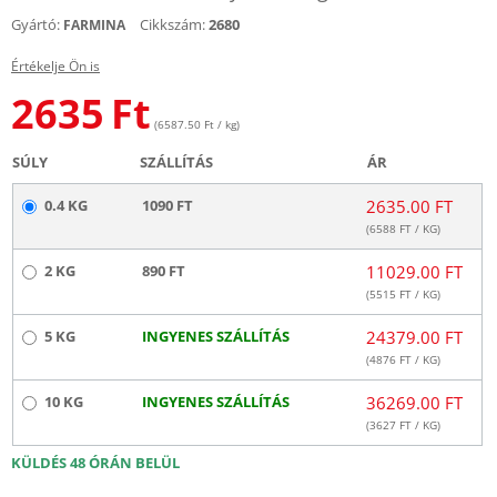
Gyártó:
Cikkszám:
2680
FARMINA
Értékelje Ön is
2635
Ft
(6587.50 Ft / kg)
SÚLY
SZÁLLÍTÁS
ÁR
0.4 KG
1090 FT
2635.00 FT
(
6588
FT / KG)
2 KG
890 FT
11029.00 FT
(
5515
FT / KG)
5 KG
INGYENES SZÁLLÍTÁS
24379.00 FT
(
4876
FT / KG)
10 KG
INGYENES SZÁLLÍTÁS
36269.00 FT
(
3627
FT / KG)
KÜLDÉS 48 ÓRÁN BELÜL