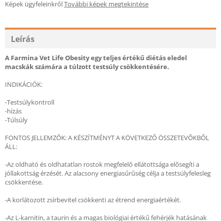
Képek ügyfeleinkről
További képek megtekintése
Leírás
A Farmina Vet Life Obesity egy teljes értékű diétás eledel
macskák számára a túlzott testsúly csökkentésére.
INDIKÁCIÓK:
-Testsúlykontroll
-hízás
-Túlsúly
FONTOS JELLEMZŐK: A KÉSZÍTMÉNYT A KÖVETKEZŐ ÖSSZETEVŐKBŐL
ÁLL:
-Az oldható és oldhatatlan rostok megfelelő ellátottsága elősegíti a
jóllakottság érzését. Az alacsony energiasűrűség célja a testsúlyfelesleg
csökkentése.
-A korlátozott zsírbevitel csökkenti az étrend energiaértékét.
-Az L-karnitin, a taurin és a magas biológiai értékű fehérjék hatásának