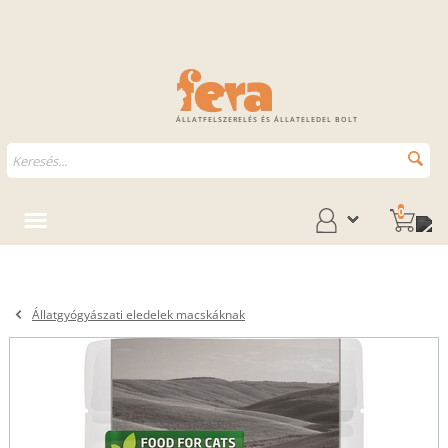
ÁLLATFELSZERELÉS ÉS ÁLLATELEDEL BOLT
0
Állatgyógyászati eledelek macskáknak