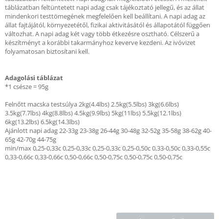
táblázatban feltüntetett napi adag csak tájékoztató jellegű, és az állat
mindenkori testtömegének megfelelően kell beállítani. A napi adag az
állat fajtájától, környezetétől, fizikai aktivitásától és állapotától függően
változhat. A napi adag két vagy több étkezésre osztható. Célszerű a
készítményt a korábbi takarmányhoz keverve kezdeni. Az ivóvizet
folyamatosan biztosítani kell.
Adagolási táblázat
*1 csésze = 95g
Felnőtt macska testsúlya 2kg(4.4lbs) 2.5kg(5.5lbs) 3kg(6.6lbs)
3.5kg(7.7lbs) 4kg(8.8lbs) 4.5kg(9.9lbs) 5kg(11lbs) 5.5kg(12.1lbs)
6kg(13.2lbs) 6.5kg(14.3lbs)
Ajánlott napi adag 22-33g 23-38g 26-44g 30-48g 32-52g 35-58g 38-62g 40-
65g 42-70g 44-75g
min/max 0,25-0,33c 0,25-0,33c 0,25-0,33c 0,25-0,50c 0,33-0,50c 0,33-0,55c
0,33-0,66c 0,33-0,66c 0,50-0,66c 0,50-0,75c 0,50-0,75c 0,50-0,75c