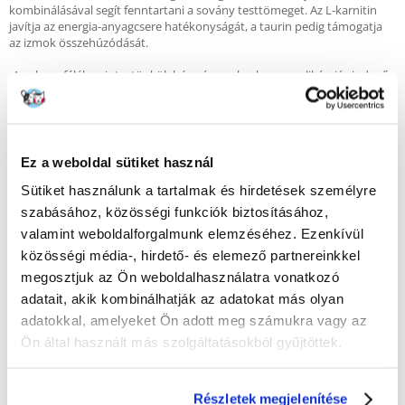
kombinálásával segít fenntartani a sovány testtömeget. Az L-karnitin
javítja az energia-anyagcsere hatékonyságát, a taurin pedig támogatja
az izmok összehúzódását.
-A gabonafélék, mint a tönkölybúza és a zab, alacsony glikémiás indexű
étkezést biztosítanak.
-A kiváló minőségű összetevők, a FOSMOS és más prebiotikumok, az
Omega-3 zsírsavak és a természetes antioxidánsok támogatják a
bélrendszeri immunitás helyreállítását.
Ez a weboldal sütiket használ
Sütiket használunk a tartalmak és hirdetések személyre
Összetétel:
szabásához, közösségi funkciók biztosításához,
Dehidratált csirkefehérje, kukoricaglutén, borsórost, zab, hidrolizált
valamint weboldalforgalmunk elemzéséhez. Ezenkívül
halfehérje, tönkölybúza, dehidratált halfehérje, csirkezsír, szárított tojás,
halolaj, szárított répapép, lenmag, kálium-klorid, inulin, frukto-oligo-
közösségi média-, hirdető- és elemező partnereinkkel
szacharidok, élesztőkivonat (manno-oligo-szacharidok forrása), útifű,
megosztjuk az Ön weboldalhasználatra vonatkozó
nátrium-klorid, kalcium-szulfát, dihidrát, kondroitin-szulfát, glükozamin.
adatait, akik kombinálhatják az adatokat más olyan
Analitikai összetevők:
adatokkal, amelyeket Ön adott meg számukra vagy az
Nyersfehérje 43,00%; nyerszsír 9,00%; nyersrost 10,00%; nyershamu
Ön által használt más szolgáltatásokból gyűjtöttek.
7,50%; kalcium 1,10%; foszfor 0,95%; nátrium 0,40%; kálium 0,80%;
magnézium 0,08%; Omega-6 zsírsavak 1,30%; Omega-3 zsírsavak 0,30%;
EPA 0,10%; DHA 0,15%.
Részletek megjelenítése