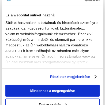
25 KG
INGYENES SZÁLLÍTÁS
44926.20 FT
(
1797
FT / KG)
Ez a weboldal sütiket használ
KÜLDÉS 48 ÓRÁN BELÜL
Sütiket használunk a tartalmak és hirdetések személyre
szabásához, közösségi funkciók biztosításához,
Képek ügyfeleinkről
További képek megtekintése
valamint weboldalforgalmunk elemzéséhez. Ezenkívül
közösségi média-, hirdető- és elemező partnereinkkel
megosztjuk az Ön weboldalhasználatra vonatkozó
Leírás
adatait, akik kombinálhatják az adatokat más olyan
adatokkal, amelyeket Ön adott meg számukra vagy az
Kiváló strucchússal az igényes kutyák számára.
Táplálék-intolerancia esetén állatorvosok által ajánlott
Ön által használt más szolgáltatásokból gyűjtöttek.
Egyfajta fehérje – eredeti afrikai strucchús
Gabona nélkül – gluténmentes burgonyával
Érzékeny kutyák számára
Részletek megjelenítése
A Happy Dog Africa egy rendkívül ízletes, teljes értékű szuper prémium
eledel, amely ideális minden olyan igényes ínyenc számára, amely a
különlegeset keresi, vagy nagyon válogatós. Nagyon jól alkalmazható a
Mindennek a megengedése
közepes- és nagytestű fajtákhoz tartozó, speciális igényű
táplálékérzékeny kutyáknál is: ugyanis a Happy Dog Africa a strucchúst
és a burgonyát egyedülálló keverékké egyesíti. A strucchús, amely egy
Testre szabás