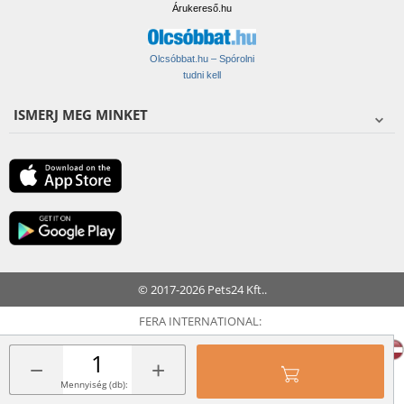
Árukereső.hu
Olcsóbbat.hu – Spórolni
tudni kell
ISMERJ MEG MINKET
© 2017-2026 Pets24 Kft..
FERA INTERNATIONAL:
−
+
Mennyiség (db):