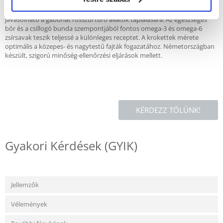
igen ritka fehérjeforrás, ideális táplálék az élelmiszer-intoleranciával
küzdő kutyák számára. A burgonya nem tartalmaz glutént, ezért
javasolható a gabonát rosszul tűrő állatok táplálására. Az egészséges
bőr és a csillogó bunda szempontjából fontos omega-3 és omega-6
zsírsavak teszik teljessé a különleges receptet. A krokettek mérete
optimális a közepes- és nagytestű fajták fogazatához. Németországban
készült, szigorú minőség-ellenőrzési eljárások mellett.
KÉRDEZZ TŐLÜNK!
Gyakori Kérdések (GYIK)
Jellemzők
Vélemények