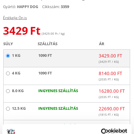
Gyártó:
Cikkszám:
3359
HAPPY DOG
Értékelje Ön is
3429
Ft
(3429.00 Ft / kg)
SÚLY
SZÁLLÍTÁS
ÁR
1 KG
1090 FT
3429.00 FT
(
3429
FT / KG)
4 KG
1090 FT
8140.00 FT
(
2035
FT / KG)
8.0 KG
INGYENES SZÁLLÍTÁS
16280.00 FT
(
2035
FT / KG)
12.5 KG
INGYENES SZÁLLÍTÁS
22690.00 FT
(
1815
FT / KG)
12.5 KG
INGYENES SZÁLLÍTÁS
41826.40 FT
(
3346
FT / KG)