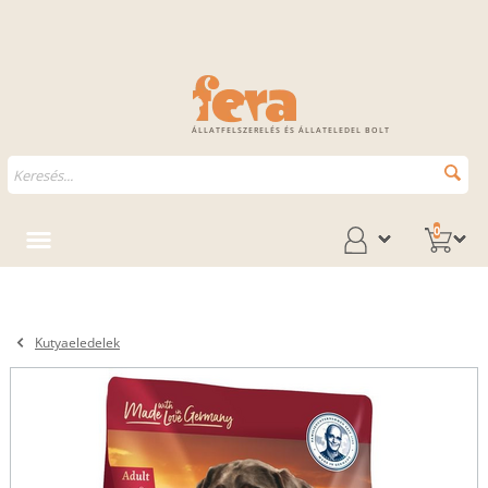
ÁLLATFELSZERELÉS ÉS ÁLLATELEDEL BOLT
0
Kutyaeledelek