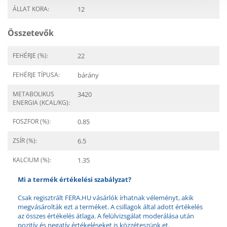
ÁLLAT KORA:
12
Összetevők
FEHÉRJE (%):
22
FEHÉRJE TÍPUSA:
bárány
METABOLIKUS
3420
ENERGIA (KCAL/KG):
FOSZFOR (%):
0.85
ZSÍR (%):
6.5
KALCIUM (%):
1.35
Mi a termék értékelési szabályzat?
Csak regisztrált FERA.HU vásárlók írhatnak véleményt, akik
megvásárolták ezt a terméket. A csillagok által adott értékelés
az összes értékelés átlaga. A felülvizsgálat moderálása után
pozitív és negatív értékeléseket is közzéteszünk.et.