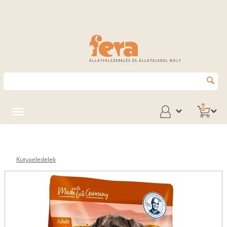
ÁLLATFELSZERELÉS ÉS ÁLLATELEDEL BOLT
0
Kutyaeledelek