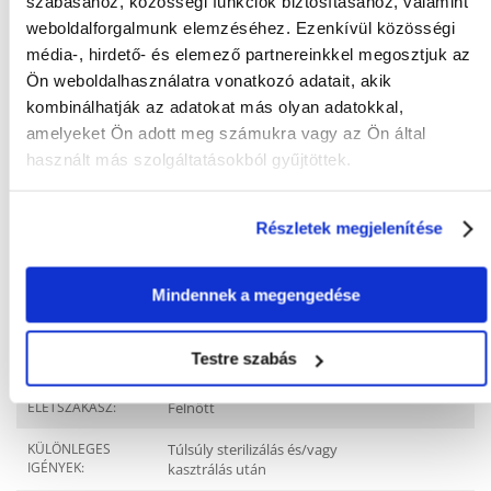
Gyakori Kérdések (GYIK)
szabásához, közösségi funkciók biztosításához, valamint
weboldalforgalmunk elemzéséhez. Ezenkívül közösségi
média-, hirdető- és elemező partnereinkkel megosztjuk az
Ön weboldalhasználatra vonatkozó adatait, akik
Tulajdonságok
kombinálhatják az adatokat más olyan adatokkal,
amelyeket Ön adott meg számukra vagy az Ön által
ÁLLAT MÉRETE:
Univerzális
használt más szolgáltatásokból gyűjtöttek.
CSOMAG SÚLYA
1
(KG):
Részletek megjelenítése
TERMÉKCSALÁD:
HAPPY DOG Supreme
toscana
Mindennek a megengedése
GYÁRTÓ:
HAPPY DOG
Javasolt felhasználás
Testre szabás
ÉLETSZAKASZ:
Felnőtt
KÜLÖNLEGES
Túlsúly sterilizálás és/vagy
IGÉNYEK:
kasztrálás után