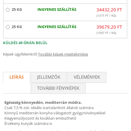
25 KG
INGYENES SZÁLLÍTÁS
34432.20 FT
(
1377
FT / KG)
25 KG
INGYENES SZÁLLÍTÁS
39679.20 FT
(
1587
FT / KG)
KÜLDÉS 48 ÓRÁN BELÜL
Képek ügyfeleinkről
További képek megtekintése
LEÍRÁS
JELLEMZŐK
VÉLEMÉNYEK
TOVÁBBI FÉNYKÉPEK
Egészség könnyedén, mediterrán módra.
Csak 7,5 % zsír, ideális ivartalanított állatok számára
Könnyű mediterrán konyha válogatott gyógynövényekkel
Kiegyensúlyozott és kiválóan emészthető
Érzékeny kutyák számára is