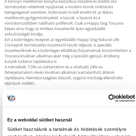
A könnyű mediterrán konyha klasszikus összetevői ősidők óta
természetes védelmet nyújtanak a modern korok civilizációs
betegségeivel szemben. Különösen ki kell emelni itt az illatos
mediterrán gyógynövényeket, a kacsát, a lazacot és a
vörösborszőlőben található polifenolt. Csak a Happy Dog Toscana
képes arra, hogy az értékes összetevők ilyen egyedülálló
sokszínűségét kínálja.
Ezt a különleges receptet az egyedülálló Happy Dog Natural Life
Concept® természetes összetevői teszik teljessé. A speciális
összetevőknek és a különleges előállítási folyamatnak köszönhetően a
Toscana kiválóan alkalmas akár még a speciális igényű, érzékeny
kutyák tudatos táplálására is.
A mérsékelt, 7,5%-os zsírtartalom és a vitalizáló 24%-os
fehérjetartalom révén kiválóan alkalmas ivartalanított állatok
táplálására. Németországban készült, szigorú minőség-ellenőrzési
eljárások mellett.
KÉRDEZZ TŐLÜNK!
Ez a weboldal sütiket használ
Sütiket használunk a tartalmak és hirdetések személyre