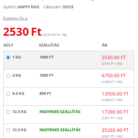
Gyártó:
Cikkszám:
33123
HAPPY DOG
Értékelje Ön is
2530
Ft
(2530.00 Ft / kg)
SÚLY
SZÁLLÍTÁS
ÁR
1 KG
1090 FT
2530.00 FT
(
2530
FT / KG)
4 KG
1090 FT
6750.00 FT
(
1688
FT / KG)
8.0 KG
890 FT
13500.00 FT
(
1688
FT / KG)
12.5 KG
INGYENES SZÁLLÍTÁS
17390.00 FT
(
1391
FT / KG)
12.5 KG
INGYENES SZÁLLÍTÁS
35260.40 FT
(
2821
FT / KG)