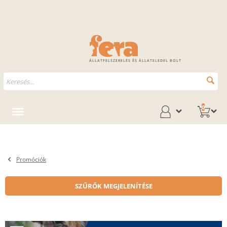
ÁLLATFELSZERELÉS ÉS ÁLLATELEDEL BOLT
0
Promóciók
SZŰRŐK MEGJELENÍTÉSE