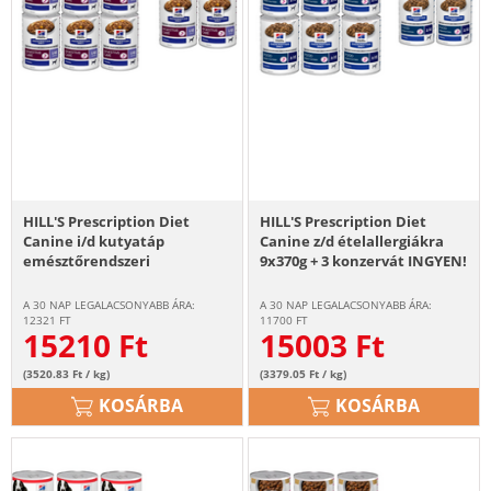
HILL'S Prescription Diet
HILL'S Prescription Diet
Canine i/d kutyatáp
Canine z/d ételallergiákra
emésztőrendszeri
9x370g + 3 konzervát INGYEN!
betegségekkel küzdő kutyák
számára 9x360g + 3 konzerv
A 30 NAP LEGALACSONYABB ÁRA:
A 30 NAP LEGALACSONYABB ÁRA:
AJÁNDÉK!
12321
FT
11700
FT
15210
Ft
15003
Ft
(3520.83 Ft / kg)
(3379.05 Ft / kg)
KOSÁRBA
KOSÁRBA