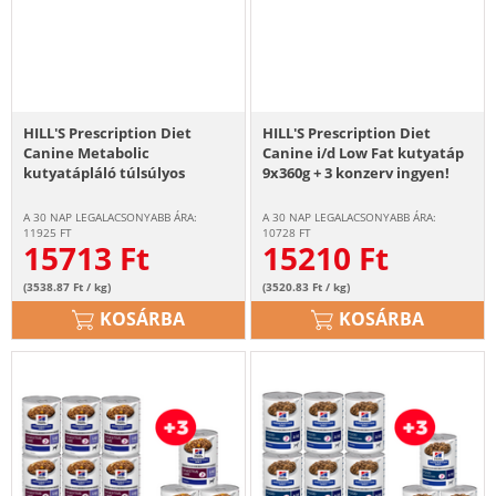
HILL'S Prescription Diet
HILL'S Prescription Diet
Canine Metabolic
Canine i/d Low Fat kutyatáp
kutyatápláló túlsúlyos
9x360g + 3 konzerv ingyen!
kutyáknak 9x370g + 3
konzerv ingyen!
A 30 NAP LEGALACSONYABB ÁRA:
A 30 NAP LEGALACSONYABB ÁRA:
11925
FT
10728
FT
15713
Ft
15210
Ft
(3538.87 Ft / kg)
(3520.83 Ft / kg)
KOSÁRBA
KOSÁRBA