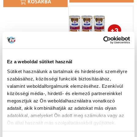
KOSÁRBA
Ez a weboldal sütiket használ
Sütiket használunk a tartalmak és hirdetések személyre
szabásához, közösségi funkciók biztosításához,
valamint weboldalforgalmunk elemzéséhez. Ezenkívül
közösségi média-, hirdető- és elemező partnereinkkel
megosztjuk az Ön weboldalhasználatra vonatkozó
HILL'S Prescription Diet
adatait, akik kombinálhatják az adatokat más olyan
Canine i/d Digestive Care
adatokkal, amelyeket Ön adott meg számukra vagy az
Stew csirkével és
Ön által használt más szolgáltatásokból gyűjtöttek.
zöldségekkel 9x354 g + 3
konzervát ingyen!
A 30 NAP LEGALACSONYABB ÁRA:
12483
FT