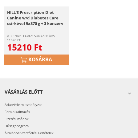
HILL'S Prescription Diet
Canine w/d Diabetes Care
csirkével 9x370 g + 3 konzerv
INGYEN!
A 30 NAP LEGALACSONYABB ÁRA:
11070
FT
15210
Ft
KOSÁRBA
VÁSÁRLÁS ELŐTT
Adatvédelmi szabályzat
Fera alkalmazás
Fizetési módok
Hűségprogram
Általános Szerződési Feltételek