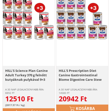
HILL'S Science Plan Canine
HILL'S Prescription Diet
Adult Turkey 370 g felnőtt
Canine Gastrointestinal
kutyáknak pulykával 9+3
Biome Digestive Care Stew
INGYEN
csirkével és sárgarépával
9x354 g + 3 konzervát ingyen!
A 30 NAP LEGALACSONYABB ÁRA:
A 30 NAP LEGALACSONYABB ÁRA:
8892
FT
14580
FT
12510
Ft
20942
Ft
(2817.57 Ft / kg)
KOSÁRBA