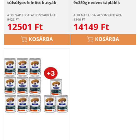
túlsúlyos felnőtt kutyák
9x350g nedves táplálék
számára csirke + 3 konzerv
kutyáknak a vesék
INGYEN!
működésének támogatására
A 30 NAP LEGALACSONYABB ÁRA:
A 30 NAP LEGALACSONYABB ÁRA:
+ 3 konzerv ingyen!
9423
FT
9846
FT
12501
Ft
14149
Ft
KOSÁRBA
KOSÁRBA