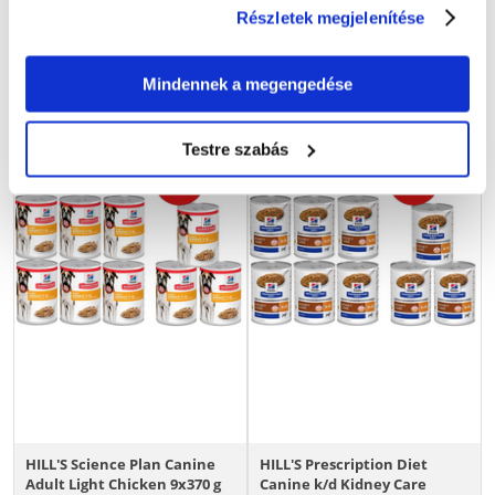
17910
Ft
Részletek megjelenítése
KOSÁRBA
Mindennek a megengedése
Testre szabás
HILL'S Science Plan Canine
HILL'S Prescription Diet
Adult Light Chicken 9x370 g
Canine k/d Kidney Care