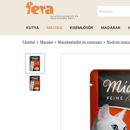
ÁLLATFELSZERELÉS ÉS
ÁLLATELEDEL BOLT
KUTYA
MACSKA
KISEMLŐSÖK
MADARAK
Főoldal
Macska
Macskaeledel és csemege
Nedves macs