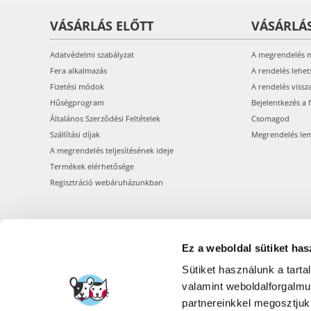
VÁSÁRLÁS ELŐTT
VÁSÁRLÁ
Adatvédelmi szabályzat
A megrendelés 
Fera alkalmazás
A rendelés lehet
Fizetési módok
A rendelés vissz
Hűségprogram
Bejelentkezés a 
Általános Szerződési Feltételek
Csomagod
Szállítási díjak
Megrendelés le
A megrendelés teljesítésének ideje
Termékek elérhetősége
Regisztráció webáruházunkban
Ez a weboldal sütiket has
Sütiket használunk a tart
valamint weboldalforgalm
partnereinkkel megosztjuk