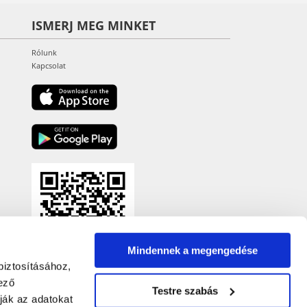
ISMERJ MEG MINKET
Rólunk
Kapcsolat
Mindennek a megengedése
biztosításához,
ező
Testre szabás
ják az adatokat