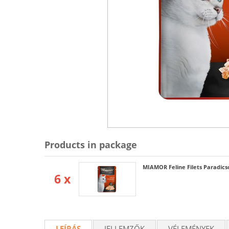
Products in package
MIAMOR Feline Filets Paradics
6 x
LEÍRÁS
JELLEMZŐK
VÉLEMÉNYEK