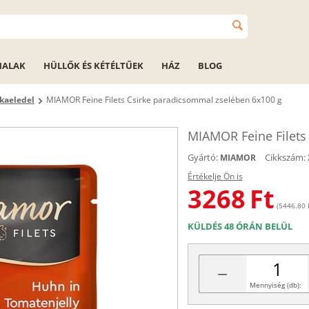
HALAK
HÜLLŐK ÉS KÉTÉLTŰEK
HÁZ
BLOG
kaeledel
MIAMOR Feine Filets Csirke paradicsommal zselében 6x100 g
MIAMOR Feine Filets
Gyártó:
Cikkszám:
MIAMOR
Értékelje Ön is
3268
Ft
(5446.80 F
KÜLDÉS 48 ÓRÁN BELÜL
−
Mennyiség (db):