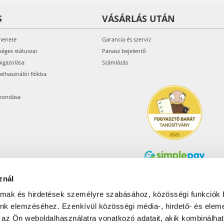
S
VÁSÁRLÁS UTÁN
menete
Garancia és szerviz
séges státuszai
Panasz bejelentő
aigazolása
Számlázás
felhasználói fiókba
mondása
znál
Árukereső.hu
almak és hirdetések személyre szabásához, közösségi funkciók 
unk elemzéséhez. Ezenkívül közösségi média-, hirdető- és elem
 az Ön weboldalhasználatra vonatkozó adatait, akik kombinálhat
Olcsóbbat.hu – Spórolni