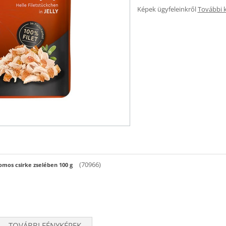
Képek ügyfeleinkről
További 
(70966)
omos csirke zselében 100 g
TOVÁBBI FÉNYKÉPEK