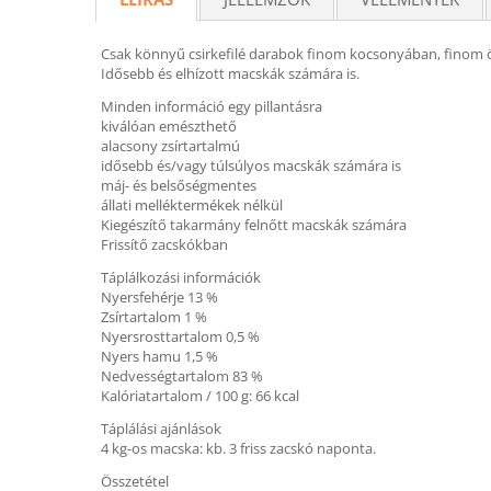
Csak könnyű csirkefilé darabok finom kocsonyában, finom ö
Idősebb és elhízott macskák számára is.
Minden információ egy pillantásra
kiválóan emészthető
alacsony zsírtartalmú
idősebb és/vagy túlsúlyos macskák számára is
máj- és belsőségmentes
állati melléktermékek nélkül
Kiegészítő takarmány felnőtt macskák számára
Frissítő zacskókban
Táplálkozási információk
Nyersfehérje 13 %
Zsírtartalom 1 %
Nyersrosttartalom 0,5 %
Nyers hamu 1,5 %
Nedvességtartalom 83 %
Kalóriatartalom / 100 g: 66 kcal
Táplálási ajánlások
4 kg-os macska: kb. 3 friss zacskó naponta.
Összetétel