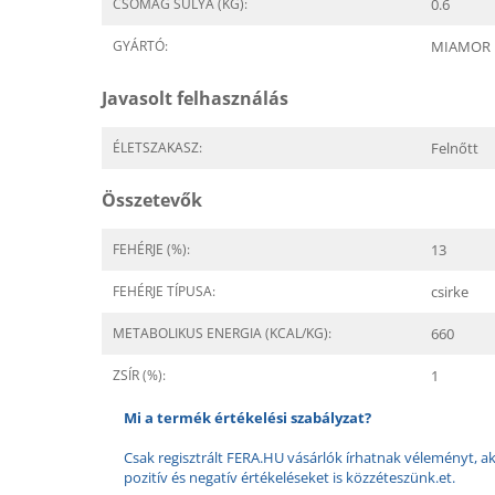
CSOMAG SÚLYA (KG):
0.6
GYÁRTÓ:
MIAMOR
Javasolt felhasználás
ÉLETSZAKASZ:
Felnőtt
Összetevők
FEHÉRJE (%):
13
FEHÉRJE TÍPUSA:
csirke
METABOLIKUS ENERGIA (KCAL/KG):
660
ZSÍR (%):
1
Mi a termék értékelési szabályzat?
Csak regisztrált FERA.HU vásárlók írhatnak véleményt, aki
pozitív és negatív értékeléseket is közzéteszünk.et.