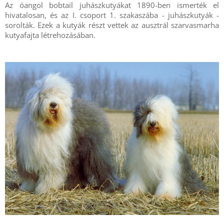
Az óangol bobtail juhászkutyákat 1890-ben ismerték el
hivatalosan, és az I. csoport 1. szakaszába - juhászkutyák -
sorolták. Ezek a kutyák részt vettek az ausztrál szarvasmarha
kutyafajta létrehozásában.