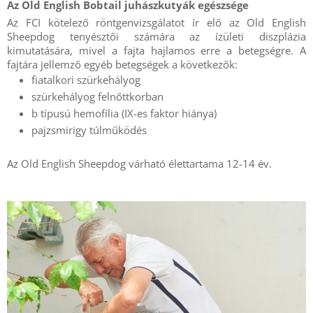
Az Old English Bobtail juhászkutyák egészsége
Az FCI kötelező röntgenvizsgálatot ír elő az Old English
Sheepdog tenyésztői számára az ízületi diszplázia
kimutatására, mivel a fajta hajlamos erre a betegségre. A
fajtára jellemző egyéb betegségek a következők:
fiatalkori szürkehályog
szürkehályog felnőttkorban
b típusú hemofília (IX-es faktor hiánya)
pajzsmirigy túlműködés
Az Old English Sheepdog várható élettartama 12-14 év.