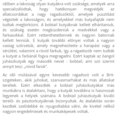
időben a lakosság olyan kutyákra volt szüksége, amelyek arra
specializálódtak, hogy hatékonyan megvédjék az
állatcsordákat a nagy ragadozóktól, amelyek pusztítást
végeztek a lakosságon, és amelyekkel más kutyafajták nem
tudtak megbirkózni. A bobtail kutyáknak kellett elhárítaniuk,
és szükség esetén megküzdeniük a medvékkel vagy a
farkasokkal. Ezért rettenthetetlennek és nagyon bátornak
kellett lenniük. E kutyák további előnyei voltak a nagyon
vastag szőrzetük, amely megnehezítette a harapást vagy a
sérülést, valamint a rövid farkuk, így a ragadozók nem tudták
a kutyát a farkánál fogva megragadni. Ezért kaptak az óangol
juhászkutyák egy második nevet - bobtail, ami szó szerint
annyit tesz: „rövid farok”.
Az idő múlásával egyre kevesebb ragadozó volt a Brit-
szigeteken, akik juhokat, szarvasmarhákat és más állatokat
tereltek. Ezért elkezdték a bobtail juhászkutyákat más
munkákra is átalakítani, hogy a kutyák továbbra is hasznosak
legyenek a helyiek számára. A bobtail juhászkutyák kiváló
terelő- és pásztorkutyáknak bizonyultak. Az átalakítás során
kezdtek szelídebbé és nyugodtabbá válni, de kivétel nélkül
nagyon engedelmesek és munkaképesek voltak.