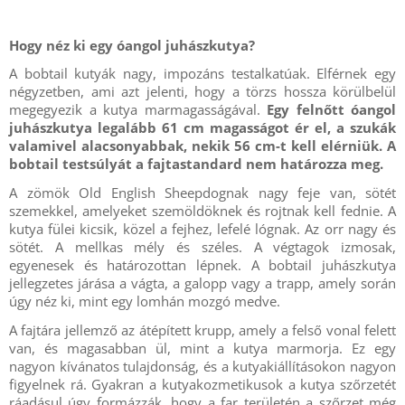
Hogy néz ki egy óangol juhászkutya?
A bobtail kutyák nagy, impozáns testalkatúak. Elférnek egy
négyzetben, ami azt jelenti, hogy a törzs hossza körülbelül
megegyezik a kutya marmagasságával.
Egy felnőtt óangol
juhászkutya legalább 61 cm magasságot ér el, a szukák
valamivel alacsonyabbak, nekik 56 cm-t kell elérniük. A
bobtail testsúlyát a fajtastandard nem határozza meg.
A zömök Old English Sheepdognak nagy feje van, sötét
szemekkel, amelyeket szemöldöknek és rojtnak kell fednie. A
kutya fülei kicsik, közel a fejhez, lefelé lógnak. Az orr nagy és
sötét. A mellkas mély és széles. A végtagok izmosak,
egyenesek és határozottan lépnek. A bobtail juhászkutya
jellegzetes járása a vágta, a galopp vagy a trapp, amely során
úgy néz ki, mint egy lomhán mozgó medve.
A fajtára jellemző az átépített krupp, amely a felső vonal felett
van, és magasabban ül, mint a kutya marmorja. Ez egy
nagyon kívánatos tulajdonság, és a kutyakiállításokon nagyon
figyelnek rá. Gyakran a kutyakozmetikusok a kutya szőrzetét
ráadásul úgy formázzák, hogy a far területén a szőrzet még