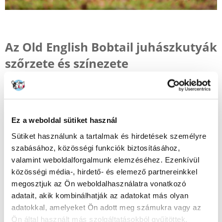
Az Old English Bobtail juhászkutyák
szőrzete és színezete
A bobtail kutyáknak nagyon dús és sűrű, bozontos szőrzete
van. A szőrzet kemény, az aljszőrzet lompos és hosszú. Az Old
English Sheepdog ápolásakor nagyon fontos, hogy az
aljszőrzetet ne fésüljük ki és ne húzzuk ki. Ezzel azt
Ez a weboldal sütiket használ
kockáztatjuk, hogy túlnövi azt pehely formájában, és
gyakorlatilag a teljes bobtail szőrzetet tönkreteszi.
Sütiket használunk a tartalmak és hirdetések személyre
szabásához, közösségi funkciók biztosításához,
A bobtail juhászkutya feje, nyaka, mellső lábai és hasa fehér,
míg a törzs és a far egyszínű. A fajta megengedett színe a
valamint weboldalforgalmunk elemzéséhez. Ezenkívül
hamvasfehér különböző árnyalatokban. A homok és a barna
közösségi média-, hirdető- és elemező partnereinkkel
árnyalatai azonban nem megengedettek.
megosztjuk az Ön weboldalhasználatra vonatkozó
adatait, akik kombinálhatják az adatokat más olyan
adatokkal, amelyeket Ön adott meg számukra vagy az
Old English Sheepdog - karakter
Ön által használt más szolgáltatásokból gyűjtöttek.