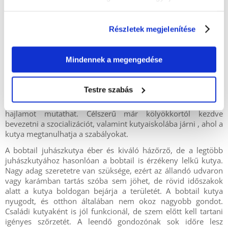
A Bobtail kiegyensúlyozott és szelíd kutya az emberekkel és
más állatokkal. Jól eligazodik a csoportokban, magabiztos, de
Részletek megjelenítése
nem agresszív. Szívesen és kíváncsian létesít kapcsolatot,
közelebbi megismerkedés után szívesen játszik és szívesen
végzi a rábízott feladatokat. Gondolkodás nélkül hallgat
Mindennek a megengedése
gazdáira, engedelmes és nagyon szorgalmas. Az Old English
Sheepdog intelligens kutya, az új trükköket és parancsokat
pillanatok alatt megtanulja. Imádja a kiképzést, és ehhez
Testre szabás
hasznosak lesznek a
kutyakiképzők
és a
kiképzőpórázok
.
Pásztorkutyaként a mozgó tárgyak felé irányuló hajszolási
hajlamot mutathat. Célszerű már kölyökkortól kezdve
bevezetni a szocializációt, valamint kutyaiskolába járni , ahol a
kutya megtanulhatja a szabályokat.
A bobtail juhászkutya éber és kiváló házőrző, de a legtöbb
juhászkutyához hasonlóan a bobtail is érzékeny lelkű kutya.
Nagy adag szeretetre van szüksége, ezért az állandó udvaron
vagy karámban tartás szóba sem jöhet, de rövid időszakok
alatt a kutya boldogan bejárja a területét. A bobtail kutya
nyugodt, és otthon általában nem okoz nagyobb gondot.
Családi kutyaként is jól funkcionál, de szem előtt kell tartani
igényes szőrzetét. A leendő gondozónak sok időre lesz