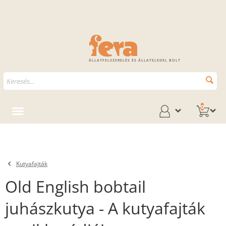
ÁLLATFELSZERELÉS ÉS ÁLLATELEDEL BOLT
0
Kutyafajták
Old English bobtail
juhászkutya - A kutyafajták