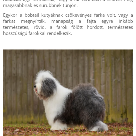
magasabbnak és sűrűbbnek tűnjön.
Egykor a bobtail kutyáknak csökevényes farka volt, vagy a
farkat megnyírták, manapság a fajta egyre inkább
természetes, rövid, a farok fölött hordott, természetes
hosszúságú farokkal rendelkezik.