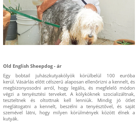
Old English Sheepdog - ár
Egy bobtail juhászkutyakölyök körülbelül 100 euróba
kerül. Vásárlás előtt célszerű alaposan ellenőrizni a kennelt, és
megbizonyosodni arról, hogy legális, és megfelelő módon
végzi a tenyésztési terveket. A kölyköknek szocializáltnak,
teszteltnek és oltottnak kell lenniük. Mindig jó ötlet
meglátogatni a kennelt, beszélni a tenyésztővel, és saját
szemével látni, hogy milyen körülmények között élnek a
kutyák.