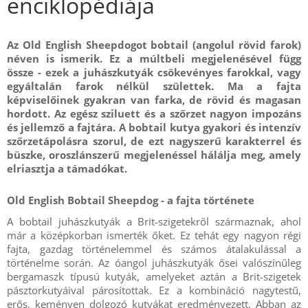
enciklopédiája
Az Old English Sheepdogot bobtail (angolul rövid farok)
néven is ismerik. Ez a múltbeli megjelenésével függ
össze - ezek a juhászkutyák csökevényes farokkal, vagy
egyáltalán farok nélkül születtek. Ma a fajta
képviselőinek gyakran van farka, de rövid és magasan
hordott. Az egész sziluett és a szőrzet nagyon impozáns
és jellemző a fajtára. A bobtail kutya gyakori és intenzív
szőrzetápolásra szorul, de ezt nagyszerű karakterrel és
büszke, oroszlánszerű megjelenéssel hálálja meg, amely
elriasztja a támadókat.
Old English Bobtail Sheepdog - a fajta története
A bobtail juhászkutyák a Brit-szigetekről származnak, ahol
már a középkorban ismerték őket. Ez tehát egy nagyon régi
fajta, gazdag történelemmel és számos átalakulással a
történelme során. Az óangol juhászkutyák ősei valószínűleg
bergamaszk típusú kutyák, amelyeket aztán a Brit-szigetek
pásztorkutyáival párosítottak. Ez a kombináció nagytestű,
erős, keményen dolgozó kutyákat eredményezett. Abban az