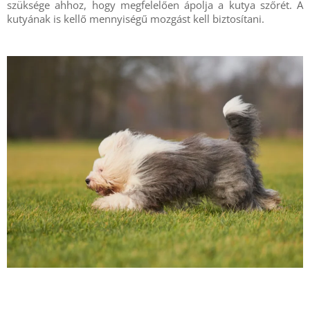
szüksége ahhoz, hogy megfelelően ápolja a kutya szőrét. A
kutyának is kellő mennyiségű mozgást kell biztosítani.