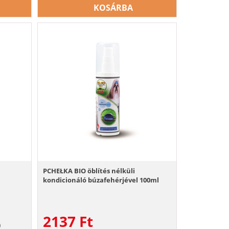
KOSÁRBA
PCHEŁKA BIO öblítés nélküli
kondicionáló búzafehérjével 100ml
2137
Ft
)