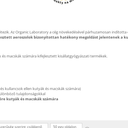
létezik. Az Organic Laboratory a cég növekedésével párhuzamosan indította e
jlesztett aeroszolok bizonyítottan hatékony megoldást jelentenek a 
 és macskák számára kifejlesztett kisállatgyógyászati termékek.
és kullancsok ellen kutyák és macskák számára)
ülönböző tulajdonságokkal
ére kutyák és macskák számára
zerűség szerint: csökkenő
50 egy oldalon