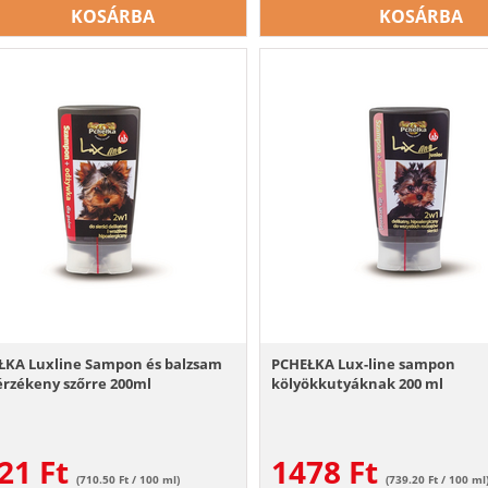
KOSÁRBA
KOSÁRBA
ŁKA Luxline Sampon és balzsam
PCHEŁKA Lux-line sampon
érzékeny szőrre 200ml
kölyökkutyáknak 200 ml
21
Ft
1478
Ft
(710.50 Ft / 100 ml)
(739.20 Ft / 100 ml