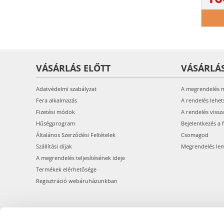
VÁSÁRLÁS ELŐTT
VÁSÁRLÁ
Adatvédelmi szabályzat
A megrendelés 
Fera alkalmazás
A rendelés lehet
Fizetési módok
A rendelés vissz
Hűségprogram
Bejelentkezés a 
Általános Szerződési Feltételek
Csomagod
Szállítási díjak
Megrendelés le
A megrendelés teljesítésének ideje
Termékek elérhetősége
Regisztráció webáruházunkban