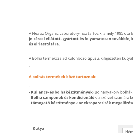
A Flea az Organic Laboratory-hoz tartozik, amely 1985 óta 
jelzéssel ellátott, gyártott és folyamatosan továbbfe
és elriasztására.
A Bolha termékcsalád különböző típusú, kifejezetten kutyák
.
A bolhás termékek közé tartoznak:
.
-
Kullancs- és bolhakészítmények
(Bolhanyakörv bolhák 
-
Bolha samponok és kondicionálók
a szőrzet számára k
-
támogató készítmények az ektoparaziták megelőzés
.
Kutya
Néps