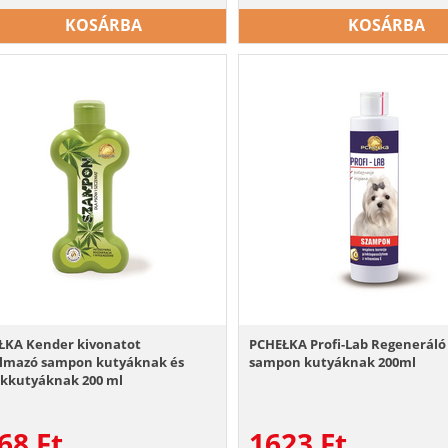
KOSÁRBA
KOSÁRBA
ŁKA Kender kivonatot
PCHEŁKA Profi-Lab Regeneráló
almazó sampon kutyáknak és
sampon kutyáknak 200ml
ökkutyáknak 200 ml
68
Ft
1623
Ft