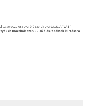
l az aeroszolos rovarölő szerek gyártását.
A "LAB"
kutyák és macskák ezen külső élősködőinek kiirtására