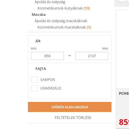
Ápolás és szépség
Kozmetikumok kutyáknak
(13)
Macska
Ápolás és szépség macskáknak
Kozmetikumok macskáknak
(1)
ÁR
MIN
MAX
–
FAJTA
Nem található a keresési feltételeknek
megfelelő elem
SAMPON
UNIVERZÁLIS
PCHE
SZŰRŐK ALKALMAZÁSA
FELTÉTELEK TÖRLÉSE
85