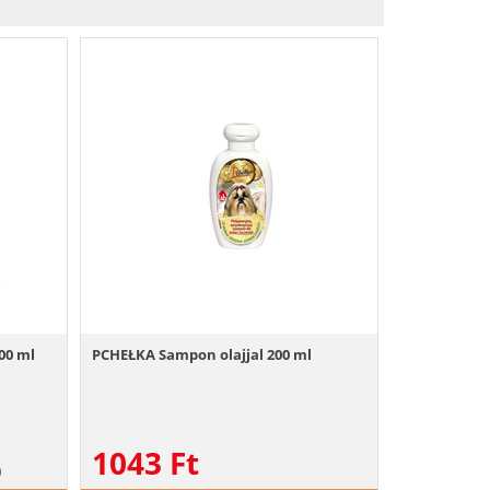
00 ml
PCHEŁKA Sampon olajjal 200 ml
1043
Ft
)