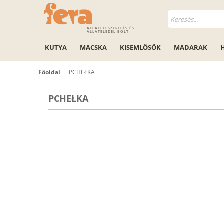
ÁLLATFELSZERELÉS ÉS
ÁLLATELEDEL BOLT
KUTYA
MACSKA
KISEMLŐSÖK
MADARAK
Főoldal
PCHEŁKA
PCHEŁKA