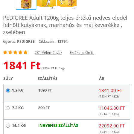
PEDIGREE Adult 1200g teljes értékű nedves eledel
felnőtt kutyáknak, marhahús és máj keverékkel,
zselében
Gyártó:
Cikkszám:
13794
PEDIGREE
231 Vélemények
Értékelje Ön is
1841
Ft
(1534.17 Ft / kg)
SÚLY
SZÁLLÍTÁS
ÁR
1.2 KG
1090 FT
1841.00 FT
(
1534
FT / KG)
7.2 KG
890 FT
11046.00 FT
(
1534
FT / KG)
14.4 KG
INGYENES SZÁLLÍTÁS
22092.00 FT
(
1534
FT / KG)