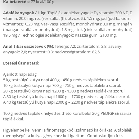
Kalóriaérték
: 77 kcal/100 g
Adalékanyagok / 1 kg:
Táplálék-adalékanyagok: D₃-vitamin: 300 NE, E-
vitamin: 20,0 mg, réz (réz-sulfát (II), ötvözött): 1,5 mg, jód (jód-kalcium,
vízmentes): 0,23 mg, vas (vas(II)-szulfát, monohydrat): 3,0 mg, mangán
(mangán-szulfát, monohydrat): 1,8 mg, cink (cink-szulfát, monohydrat):
19,5 mg / Technológiai adalékanyagok: Kasszia gumi: 2100 mg.
Analitikai összetevők (%):
fehérje: 7,2; zsírtartalom: 3,8; ásványi
anyagok: 2,0; nyersrost: 0,3; nedvességtartalom: 82,5.
Etetési útmutató:
Ajánlott napi adag
5 kg testsúlyú kutya napi 400 g - 450 g nedves táplálékra szorul.
10 kg testsúlyú kutya napi 700 g - 750 g nedves táplálékra szorul.
20 kg testsúlyú kutya napi 1200 g - 1300 g nedves táplálékra szorul.
A 30 kg testsúlyú kutya napi 1600 g – 1700 g nedves táplálékra szorul.
A 40 kg testsúlyú kutya napi 2000 g – 2200 g nedves táplálékra szorul.
100 g nedves táplálék helyettesíthető körülbelül 20 g PEDIGREE száraz
táplálékkal.
Figyelembe kell venni a finomságokból származó kalóriákat. A táplálék
mennyiségét a kutya igényeihez kell igazítani. Gondoskodjon friss