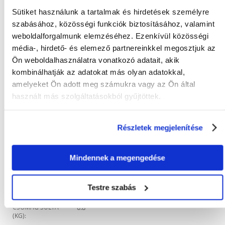
8 kg: kb. 400 g / nap,
20 kg: kb. 800 g / nap.
Sütiket használunk a tartalmak és hirdetések személyre
szabásához, közösségi funkciók biztosításához, valamint
A napi szükséglet életkortól, aktivitástól és fajtától függően változik.
weboldalforgalmunk elemzéséhez. Ezenkívül közösségi
Kérjük, mindig gondoskodjon elegendő friss ivóvízről.
média-, hirdető- és elemező partnereinkkel megosztjuk az
Ön weboldalhasználatra vonatkozó adatait, akik
kombinálhatják az adatokat más olyan adatokkal,
amelyeket Ön adott meg számukra vagy az Ön által
KÉRDEZZ TŐLÜNK!
használt más szolgáltatásokból gyűjtöttek.
Gyakori Kérdések (GYIK)
Részletek megjelenítése
Mindennek a megengedése
Tulajdonságok
Testre szabás
ÁLLAT MÉRETE:
Univerzális
CSOMAG SÚLYA
0.8
(KG):