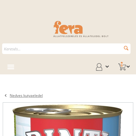
ÁLLATFELSZERELÉS ÉS ÁLLATELEDEL BOLT
0
Nedves kutyaeledel