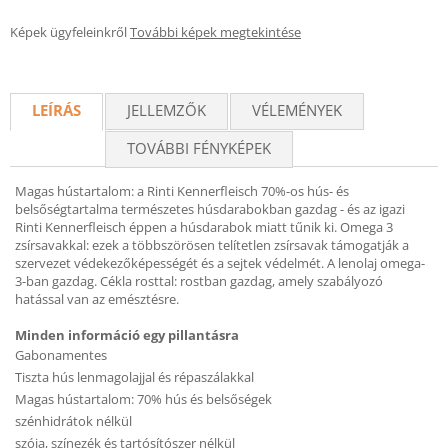
Képek ügyfeleinkről
További képek megtekintése
LEÍRÁS
JELLEMZŐK
VÉLEMÉNYEK
TOVÁBBI FÉNYKÉPEK
Magas hústartalom: a Rinti Kennerfleisch 70%-os hús- és
belsőségtartalma természetes húsdarabokban gazdag - és az igazi
Rinti Kennerfleisch éppen a húsdarabok miatt tűnik ki. Omega 3
zsírsavakkal: ezek a többszörösen telítetlen zsírsavak támogatják a
szervezet védekezőképességét és a sejtek védelmét. A lenolaj omega-
3-ban gazdag. Cékla rosttal: rostban gazdag, amely szabályozó
hatással van az emésztésre.
Minden információ egy pillantásra
Gabonamentes
Tiszta hús lenmagolajjal és répaszálakkal
Magas hústartalom: 70% hús és belsőségek
szénhidrátok nélkül
szója, színezék és tartósítószer nélkül