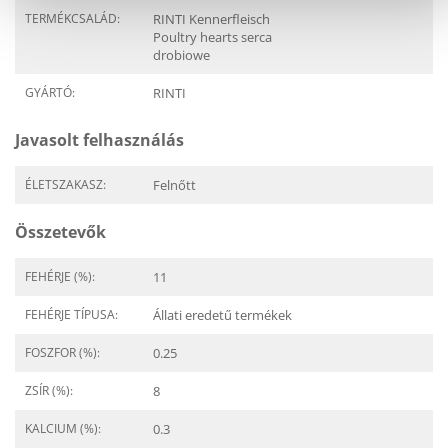
TERMÉKCSALÁD:
RINTI Kennerfleisch
Poultry hearts serca
drobiowe
GYÁRTÓ:
RINTI
Javasolt felhasználás
ÉLETSZAKASZ:
Felnőtt
Összetevők
FEHÉRJE (%):
11
FEHÉRJE TÍPUSA:
Állati eredetű termékek
FOSZFOR (%):
0.25
ZSÍR (%):
8
KALCIUM (%):
0.3