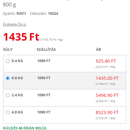
800 g
Gyártó:
Cikkszám:
19224
RINTI
Értékelje Ön is
1435
Ft
(1793.75 Ft / kg)
SÚLY
SZÁLLÍTÁS
ÁR
0.4 KG
1090 FT
925.40 FT
(
2314
FT / KG)
0.8 KG
1090 FT
1435.00 FT
(
1794
FT / KG)
2.4 KG
1090 FT
5496.90 FT
(
2290
FT / KG)
4.8 KG
1090 FT
8523.90 FT
(
1776
FT / KG)
KÜLDÉS 48 ÓRÁN BELÜL