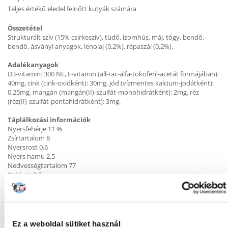
Teljes értékű eledel felnőtt kutyák számára
Összetétel
Strukturált szív (15% csirkeszív), tüdő, izomhús, máj, tőgy, bendő,
bendő, ásványi anyagok, lenolaj (0,2%), répaszál (0,2%).
Adalékanyagok
D3-vitamin: 300 NE, E-vitamin (all-rac-alfa-tokoferil-acetát formájában):
40mg, cink (cink-oxidként): 30mg, jód (vízmentes kalcium-jodátként):
0,25mg, mangán (mangán(II)-szulfát-monohidrátként): 2mg, réz
(réz(II)-szulfát-pentahidrátként): 3mg.
Táplálkozási információk
Nyersfehérje 11 %
Zsírtartalom 8
Nyersrost 0,6
Nyers hamu 2,5
Nedvességtartalom 77
Kalcium 0,3
Foszfor 0,25 %
Kalóriatartalom / 100g: 115 kcal
Táplálási ajánlás
A kutya súlya:
Ez a weboldal sütiket használ