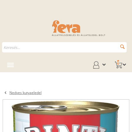
ÁLLATFELSZERELÉS ÉS ÁLLATELEDEL BOLT
0
Nedves kutyaeledel