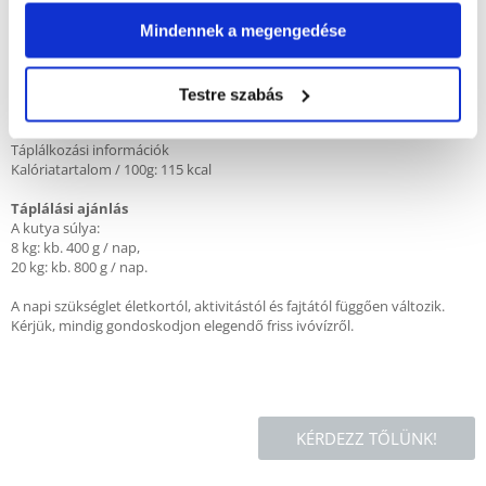
Mindennek a megengedése
Adalékanyagok
D3-vitamin: 300 NE, E-vitamin (all-rac-alfa-tokoferil-acetát formájában):
40mg, cink (cink-oxid formájában): 30mg, jód (vízmentes kalcium-jodát
formájában): 0,25mg, mangán (mangán(II)-szulfát, monohidrát
Testre szabás
formájában): 2mg.
Táplálkozási információk
Kalóriatartalom / 100g: 115 kcal
Táplálási ajánlás
A kutya súlya:
8 kg: kb. 400 g / nap,
20 kg: kb. 800 g / nap.
A napi szükséglet életkortól, aktivitástól és fajtától függően változik.
Kérjük, mindig gondoskodjon elegendő friss ivóvízről.
KÉRDEZZ TŐLÜNK!