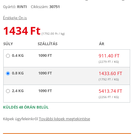
Gyártó:
Cikkszám:
30751
RINTI
Értékelje Ön is
1434
Ft
(1792.00 Ft / kg)
SÚLY
SZÁLLÍTÁS
ÁR
0.4 KG
1090 FT
911.40 FT
(
2279
FT / KG)
0.8 KG
1090 FT
1433.60 FT
(
1792
FT / KG)
2.4 KG
1090 FT
5413.74 FT
(
2256
FT / KG)
KÜLDÉS 48 ÓRÁN BELÜL
Képek ügyfeleinkről
További képek megtekintése