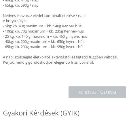
- 40kg: kb. 410g / nap
- 65kg: kb. 590g / nap
Nedves és száraz eledel kombinált etetése / nap:
A kutya súlya:
- 5kg: kb. 40g maximum + kb. 140g Kenner hús.
- 10kg: kb. 70g maximum + kb. 235g Kenner-hús
- 25 kg: kb. 140 g maximum + kb. 460 g ínyenc hús
- 40kg: kb. 200g maximum + kb. 650g ínyenc hús
- 65kg: kb. 290g maximum + kb. 950g ínyenc hús.
A napi szükséglet életkortól, aktivitástól és fajtától függően változik.
Kérjük, mindig gondoskodjon elegendő friss ivóvízről.
KÉRDEZZ TŐLÜNK!
Gyakori Kérdések (GYIK)