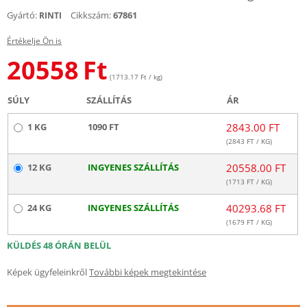
Gyártó:
Cikkszám:
67861
RINTI
Értékelje Ön is
20558
Ft
(1713.17 Ft / kg)
SÚLY
SZÁLLÍTÁS
ÁR
1 KG
1090 FT
2843.00 FT
(
2843
FT / KG)
12 KG
INGYENES SZÁLLÍTÁS
20558.00 FT
(
1713
FT / KG)
24 KG
INGYENES SZÁLLÍTÁS
40293.68 FT
(
1679
FT / KG)
KÜLDÉS 48 ÓRÁN BELÜL
Képek ügyfeleinkről
További képek megtekintése