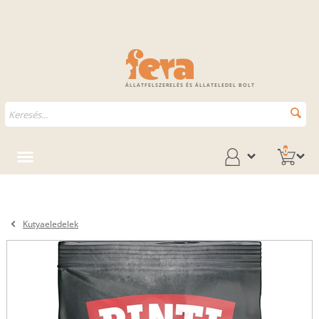
ÁLLATFELSZERELÉS ÉS ÁLLATELEDEL BOLT
0
Kutyaeledelek