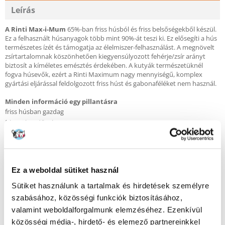
Leírás
A Rinti Max-i-Mum
65%-ban friss húsból és friss belsőségekből készül.
Ez a felhasznált húsanyagok több mint 90%-át teszi ki. Ez elősegíti a hús
természetes ízét és támogatja az élelmiszer-felhasználást. A megnövelt
zsírtartalomnak köszönhetően kiegyensúlyozott fehérje/zsír arányt
biztosít a kíméletes emésztés érdekében. A kutyák természetüknél
fogva húsevők, ezért a Rinti Maximum nagy mennyiségű, komplex
gyártási eljárással feldolgozott friss húst és gabonaféléket nem használ.
Minden információ egy pillantásra
friss húsban gazdag
ízletes bendővel
Freshness Plus-szal: 90% friss
kiegyensúlyozott fehérje/zsír arány
gabonamentes
30% zöldséggel
Ez a weboldal sütiket használ
Teljes értékű eledel felnőtt kutyák számára
Sütiket használunk a tartalmak és hirdetések személyre
szabásához, közösségi funkciók biztosításához,
valamint weboldalforgalmunk elemzéséhez. Ezenkívül
Összetétel
közösségi média-, hirdető- és elemező partnereinkkel
Friss baromfi (min. 45%), friss bendő (min. 20%), burgonya (szárított),