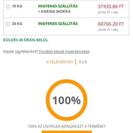
10 KG
INGYENES SZÁLLÍTÁS
37435.86 FT
+ KARMA MOKRA
(
3744
FT / KG)
20 KG
INGYENES SZÁLLÍTÁS
60766.20 FT
(
3038
FT / KG)
KÜLDÉS 48 ÓRÁN BELÜL
Képek ügyfeleinkről
További képek megtekintése
4 VÉLEMÉNYEK
5 z 5
100%
100% AZ ÜGYFELEK AJÁNLJÁK EZT A TERMÉKET