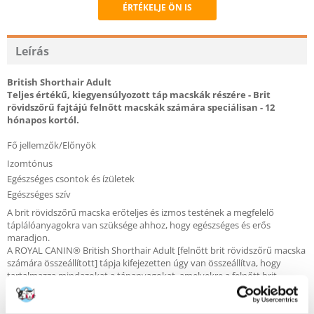
ÉRTÉKELJE ÖN IS
Recommend
Leírás
British Shorthair Adult
Teljes értékű, kiegyensúlyozott táp macskák részére - Brit
rövidszőrű fajtájú felnőtt macskák számára speciálisan - 12
hónapos kortól.
Fő jellemzők/Előnyök
Izomtónus
Egészséges csontok és ízületek
Egészséges szív
A brit rövidszőrű macska erőteljes és izmos testének a megfelelő
táplálóanyagokra van szüksége ahhoz, hogy egészséges és erős
maradjon.
A ROYAL CANIN® British Shorthair Adult [felnőtt brit rövidszőrű macska
számára összeállított] tápja kifejezetten úgy van összeállítva, hogy
tartalmazza mindazokat a tápanyagokat, amelyekre a felnőtt brit
rövidszőrű macskának szüksége van.
Tekintettel e macska erőteljes testalkatára, a ROYAL CANIN® British
Shorthair Adult gondosan beállított mennyiségű fehérjét tartalmaz, ami