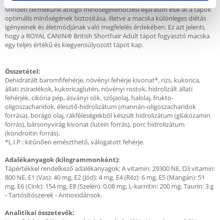
kedvenc szükségleteinek megfelelő táplálási megoldásokat nyújtsunk.
Minden termékünk átfogó minőségellenőrzési eljáráson esik át a tápok
optimális minőségének biztosítása, illetve a macska különleges diétás
igényeinek és életmódjának való megfelelés érdekében. Ez azt jelenti,
hogy a ROYAL CANIN® British Shorthair Adult tápot fogyasztó macska
egy teljes értékű és kiegyensúlyozott tápot kap.
Összetétel:
Dehidratált baromfifehérje, növényi fehérje kivonat*, rizs, kukorica,
állati zsiradékok, kukoricaglutén, növényi rostok, hidrolizált állati
fehérjék, cikória pép, ásványi sók, szójaolaj, halolaj, frukto-
oligoszacharidok, élesztő-hidrolizátum (mannán-oligoszacharidok
forrása), borágó olaj, rákféleségekből készült hidrolizátum (glükózamin
forrás), bársonyvirág kivonat (lutein forrás), porc hidrolizátum
(kondroitin forrás).
*L.I.P.: kitűnően emészthető, válogatott fehérje.
Adalékanyagok (kilogrammonként):
Tápértékkel rendelkező adalékanyagok: A vitamin: 29300 NE, D3 vitamin:
800 NE, E1 (Vas): 40 mg, E2 (Jód): 4 mg, E4 (Réz): 6 mg, E5 (Mangán): 51
mg, E6 (Cink): 154 mg, E8 (Szelén): 0,08 mg, L-karnitin: 200 mg, Taurin: 3 g
- Tartósítószerek - Antioxidánsok.
Analitikai összetevők: