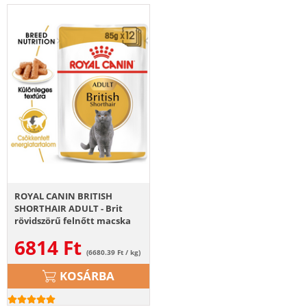
ROYAL CANIN BRITISH
SHORTHAIR ADULT - Brit
rövidszörű felnőtt macska
nedves táp 85g x12
6814
Ft
(6680.39 Ft / kg)
KOSÁRBA