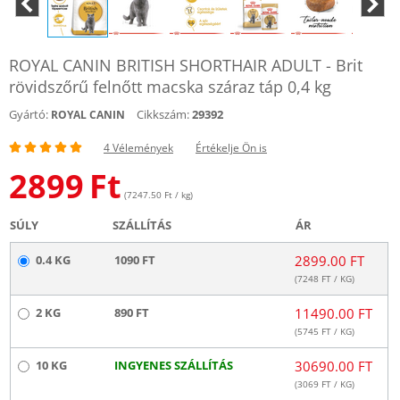
ROYAL CANIN BRITISH SHORTHAIR ADULT - Brit
rövidszőrű felnőtt macska száraz táp 0,4 kg
Gyártó:
Cikkszám:
29392
ROYAL CANIN
4 Vélemények
Értékelje Ön is
2899
Ft
(7247.50 Ft / kg)
SÚLY
SZÁLLÍTÁS
ÁR
0.4 KG
1090 FT
2899.00 FT
(
7248
FT / KG)
2 KG
890 FT
11490.00 FT
(
5745
FT / KG)
10 KG
INGYENES SZÁLLÍTÁS
30690.00 FT
(
3069
FT / KG)