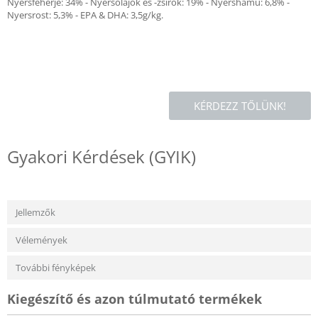
Nyersfehérje: 34% - Nyersolajok és -zsírok: 19% - Nyershamu: 6,8% -
Nyersrost: 5,3% - EPA & DHA: 3,5g/kg.
KÉRDEZZ TŐLÜNK!
Gyakori Kérdések (GYIK)
Jellemzők
Vélemények
További fényképek
Kiegészítő és azon túlmutató termékek