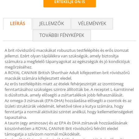
ÉRTÉKELJE ÖN IS
Recommend
LEÍRÁS
JELLEMZŐK
VÉLEMÉNYEK
TOVÁBBI FÉNYKÉPEK
A brit rövidszőrű macskákat robusztus testfelépítés és erős izomzat
jellemzi. Ezért olyan táplálékra van szükségük, amely biztosítja
számukra a megfelelő tápanyagokat az egészségük és jó kondíciójuk
megőrzéséhez.
A ROYAL CANIN® British Shorthair Adult kifejezetten brit rövidszőrű
macskák számára kifejlesztett eledel.
Az erős testfelépítés miatt az ételek fehérjeszintjét az izomtömeg
fenntartásához szükséges szintre állították be. A receptet L-karnitinnel
is dúsítottuk, amely elősegíti a zsírtartalékok jobb felhasználását.
Az omega-3 zsírsavak (EPA-DHA) hozzáadása elősegíti a csontok és az
ízületi struktúrák védelmét, lehetővé téve a kutya számára, hogy
fenntartja a normál aktivitási szintet anélkül, hogy kellemetlenségeket
tapasztalna.
A taurin (egy aminosav) és az EPA és DHA zsírsavak hozzáadásának
köszönhetően a ROYAL CANIN® Brit rövidszőrű felnőtt eledel
támogatja a szívizom normál működését.