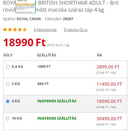
ROYAL CANIN BRITISH SHORTHAIR ADULT - Brit
rövidszőrű felnőtt macska száraz táp 4 kg
Gyártó:
Cikkszám:
29287
ROYAL CANIN
6 Vélemények
Értékelje Ön is
18990
Ft
(4747.50 Ft / kg)
SÚLY
SZÁLLÍTÁS
ÁR
0.4 KG
1090 FT
2899.00 FT
(
7248
FT / KG)
2 KG
890 FT
11490.00 FT
(
5745
FT / KG)
4 KG
INGYENES SZÁLLÍTÁS
18990.00 FT
(
4748
FT / KG)
10 KG
INGYENES SZÁLLÍTÁS
30490.00 FT
(
3049
FT / KG)