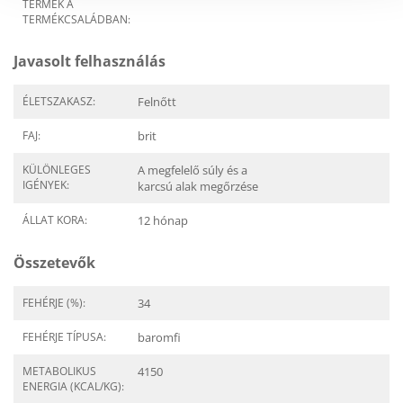
TERMÉK A
TERMÉKCSALÁDBAN:
Javasolt felhasználás
ÉLETSZAKASZ:
Felnőtt
FAJ:
brit
KÜLÖNLEGES
A megfelelő súly és a
IGÉNYEK:
karcsú alak megőrzése
ÁLLAT KORA:
12 hónap
Összetevők
FEHÉRJE (%):
34
FEHÉRJE TÍPUSA:
baromfi
METABOLIKUS
4150
ENERGIA (KCAL/KG):