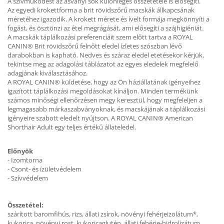
A szívműködést az ásványi sók különleges összetétele is elősegíti.
Az egyedi krokettforma a brit rövidszőrű macskák állkapcsának
méretéhez igazodik. A krokett mérete és ívelt formája megkönnyíti a
fogást, és ösztönzi az étel megrágását, ami elősegíti a szájhigiéniát.
A macskák táplálkozási preferenciáit szem előtt tartva a ROYAL
CANIN® Brit rövidszőrű felnőtt eledel ízletes szószban lévő
darabokban is kapható. Nedves és száraz eledel etetésekor kérjük,
tekintse meg az adagolási táblázatot az egyes eledelek megfelelő
adagjának kiválasztásához.
A ROYAL CANIN® küldetése, hogy az Ön háziállatának igényeihez
igazított táplálkozási megoldásokat kínáljon. Minden termékünk
számos minőségi ellenőrzésen megy keresztül, hogy megfeleljen a
legmagasabb márkaszabványoknak, és macskájának a táplálkozási
igényeire szabott eledelt nyújtson. A ROYAL CANIN® American
Shorthair Adult egy teljes értékű állateledel.
Előnyök
- Izomtorna
- Csont- és ízületvédelem
- Szívvédelem
Összetétel:
szárított baromfihús, rizs, állati zsírok, növényi fehérjeizolátum*,
kukorica, növényi rost, kukoricaglutén, állati fehérje-hidrolizátum,