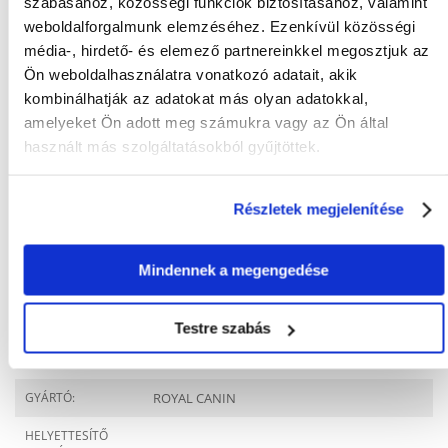
szabásához, közösségi funkciók biztosításához, valamint
weboldalforgalmunk elemzéséhez. Ezenkívül közösségi
média-, hirdető- és elemező partnereinkkel megosztjuk az
Ön weboldalhasználatra vonatkozó adatait, akik
KÉRDEZZ TŐLÜNK!
kombinálhatják az adatokat más olyan adatokkal,
amelyeket Ön adott meg számukra vagy az Ön által
használt más szolgáltatásokból gyűjtöttek.
Gyakori Kérdések (GYIK)
Részletek megjelenítése
Tulajdonságok
Mindennek a megengedése
CSOMAG SÚLYA
4
(KG):
Testre szabás
TERMÉKCSALÁD:
Royal Canin British
Shorthair Adult
GYÁRTÓ:
ROYAL CANIN
HELYETTESÍTŐ