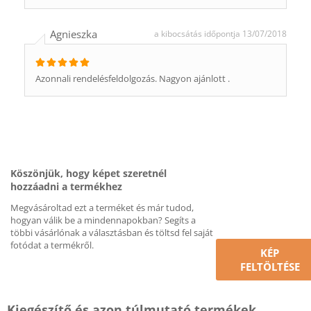
Agnieszka
a kibocsátás időpontja 13/07/2018
Azonnali rendelésfeldolgozás. Nagyon ajánlott .
Köszönjük, hogy képet szeretnél
hozzáadni a termékhez
Megvásároltad ezt a terméket és már tudod,
hogyan válik be a mindennapokban? Segíts a
többi vásárlónak a választásban és töltsd fel saját
fotódat a termékről.
KÉP
FELTÖLTÉSE
Kiegészítő és azon túlmutató termékek