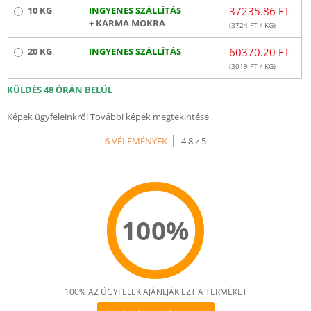
10 KG
INGYENES SZÁLLÍTÁS
37235.86 FT
+ KARMA MOKRA
(
3724
FT / KG)
20 KG
INGYENES SZÁLLÍTÁS
60370.20 FT
(
3019
FT / KG)
KÜLDÉS 48 ÓRÁN BELÜL
Képek ügyfeleinkről
További képek megtekintése
6 VÉLEMÉNYEK
4.8 z 5
100%
100% AZ ÜGYFELEK AJÁNLJÁK EZT A TERMÉKET