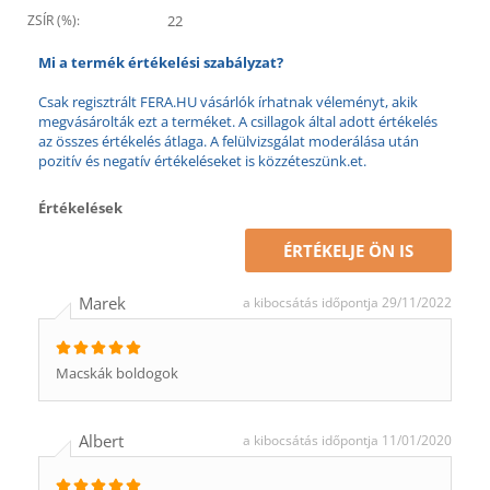
ZSÍR (%):
22
Mi a termék értékelési szabályzat?
Csak regisztrált FERA.HU vásárlók írhatnak véleményt, akik
megvásárolták ezt a terméket. A csillagok által adott értékelés
az összes értékelés átlaga. A felülvizsgálat moderálása után
pozitív és negatív értékeléseket is közzéteszünk.et.
Értékelések
ÉRTÉKELJE ÖN IS
Marek
a kibocsátás időpontja 29/11/2022
Macskák boldogok
Albert
a kibocsátás időpontja 11/01/2020