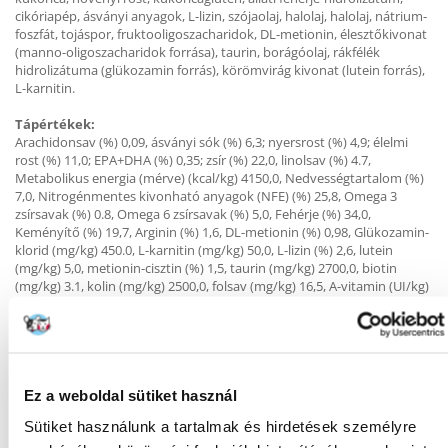
cikóriapép, ásványi anyagok, L-lizin, szójaolaj, halolaj, halolaj, nátrium-
foszfát, tojáspor, fruktooligoszacharidok, DL-metionin, élesztőkivonat
(manno-oligoszacharidok forrása), taurin, borágóolaj, rákfélék
hidrolizátuma (glükozamin forrás), körömvirág kivonat (lutein forrás),
L-karnitin.
Tápértékek:
Arachidonsav (%) 0,09, ásványi sók (%) 6,3; nyersrost (%) 4,9; élelmi
rost (%) 11,0; EPA+DHA (%) 0,35; zsír (%) 22,0, linolsav (%) 4.7,
Metabolikus energia (mérve) (kcal/kg) 4150,0, Nedvességtartalom (%)
7,0, Nitrogénmentes kivonható anyagok (NFE) (%) 25,8, Omega 3
zsírsavak (%) 0.8, Omega 6 zsírsavak (%) 5,0, Fehérje (%) 34,0,
Keményítő (%) 19,7, Arginin (%) 1,6, DL-metionin (%) 0,98, Glükozamin-
klorid (mg/kg) 450.0, L-karnitin (mg/kg) 50,0, L-lizin (%) 2,6, lutein
(mg/kg) 5,0, metionin-cisztin (%) 1,5, taurin (mg/kg) 2700,0, biotin
(mg/kg) 3.1, kolin (mg/kg) 2500,0, folsav (mg/kg) 16,5, A-vitamin (UI/kg)
26000,0, B1-vitamin (tiamin) (mg/kg) 52,0, B12-vitamin (kobalamin)
(mg/kg) 0.16, B2-vitamin (riboflavin) (mg/kg) 52,0, B3-vitamin (niacin)
(mg/kg) 500,0, B5-vitamin (pantoténsav) (mg/kg) 156,0, B6-vitamin
(piridoxin) (mg/kg) 81.0, C-vitamin (mg/kg) 300,0, D3-vitamin (UI/kg)
766,0, E-vitamin (mg/kg) 600,0, kalcium (%) 0,8, klór (%) 0,97, réz
(mg/kg) 23,0, jód (mg/kg) 2.7, Vas (mg/kg) 178,0, Magnézium (%) 0,05,
Ez a weboldal sütiket használ
Mangán (mg/kg) 73,0, Kálium (%) 0,71, Szelén (mg/kg) 0,17, Nátrium
Sütiket használunk a tartalmak és hirdetések személyre
(%) 0,34, Cink (mg/kg) 232,0