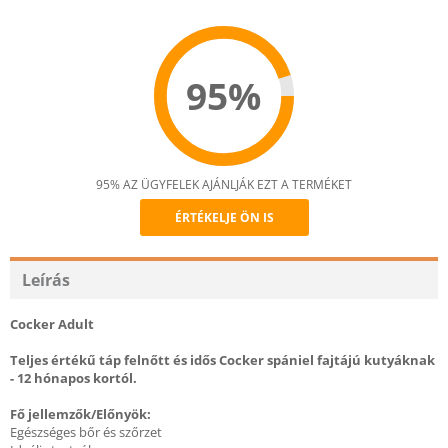
95%
95% AZ ÜGYFELEK AJÁNLJÁK EZT A TERMÉKET
ÉRTÉKELJE ÖN IS
Recommend
Leírás
Cocker Adult
Teljes értékű táp felnőtt és idős Cocker spániel fajtájú kutyáknak
- 12 hónapos kortól.
Fő jellemzők/Előnyök:
Egészséges bőr és szőrzet