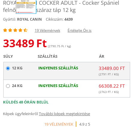
ROYAL CANIN COCKER ADULT - Cocker Spániel
felnőtt kutya száraz táp 12 kg
Gyártó:
Cikkszám:
4439
ROYAL CANIN
19 Vélemények
Értékelje Ön is
33489
Ft
(2790.75 Ft / kg)
SÚLY
SZÁLLÍTÁS
ÁR
12 KG
INGYENES SZÁLLÍTÁS
33489.00 FT
(
2791
FT / KG)
24 KG
INGYENES SZÁLLÍTÁS
66308.22 FT
(
2763
FT / KG)
KÜLDÉS 48 ÓRÁN BELÜL
Képek ügyfeleinkről
További képek megtekintése
19 VÉLEMÉNYEK
4.9 z 5