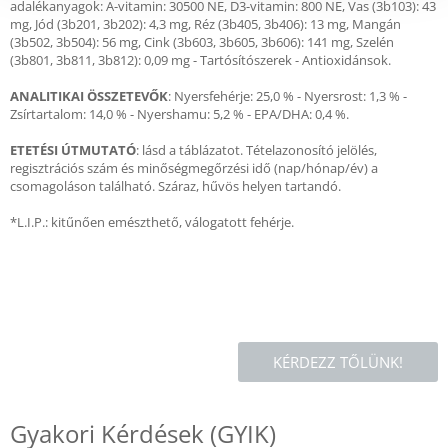
adalékanyagok: A-vitamin: 30500 NE, D3-vitamin: 800 NE, Vas (3b103): 43
mg, Jód (3b201, 3b202): 4,3 mg, Réz (3b405, 3b406): 13 mg, Mangán
(3b502, 3b504): 56 mg, Cink (3b603, 3b605, 3b606): 141 mg, Szelén
(3b801, 3b811, 3b812): 0,09 mg - Tartósítószerek - Antioxidánsok.
ANALITIKAI
ÖSSZETEVŐK
: Nyersfehérje: 25,0 % - Nyersrost: 1,3 % -
Zsírtartalom: 14,0 % - Nyershamu: 5,2 % - EPA/DHA: 0,4 %.
ETETÉSI
ÚTMUTATÓ
: lásd a táblázatot. Tételazonosító jelölés,
regisztrációs szám és minőségmegőrzési idő (nap/hónap/év) a
csomagoláson található. Száraz, hűvös helyen tartandó.
*L.I.P.: kitűnően emészthető, válogatott fehérje.
KÉRDEZZ TŐLÜNK!
Gyakori Kérdések (GYIK)