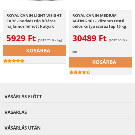
ROYAL CANIN LIGHT WEIGHT
ROYAL CANIN MEDIUM
CARE - nedves táp hízásra
AGEING 10+ - közepes testű
hajlamos felnőtt kutyák
oidős kutya száraz táp 15 kg
részére 12 x 85g
5929
Ft
30489
Ft
(5812.75 Ft / kg)
(2032.60 Ft /
KOSÁRBA
kg)
KOSÁRBA
VÁSÁRLÁS ELŐTT
VÁSÁRLÁS
VÁSÁRLÁS UTÁN