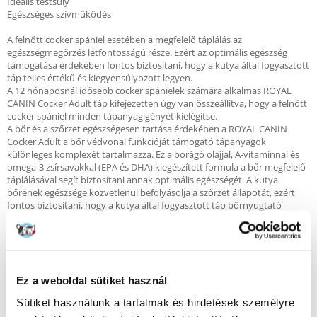
Ideális testsúly
Egészséges szívműködés
A felnőtt cocker spániel esetében a megfelelő táplálás az
egészségmegőrzés létfontosságú része. Ezért az optimális egészség
támogatása érdekében fontos biztosítani, hogy a kutya által fogyasztott
táp teljes értékű és kiegyensúlyozott legyen.
A 12 hónaposnál idősebb cocker spánielek számára alkalmas ROYAL
CANIN Cocker Adult táp kifejezetten úgy van összeállítva, hogy a felnőtt
cocker spániel minden tápanyagigényét kielégítse.
A bőr és a szőrzet egészségesen tartása érdekében a ROYAL CANIN
Cocker Adult a bőr védvonal funkcióját támogató tápanyagok
különleges komplexét tartalmazza. Ez a borágó olajjal, A-vitaminnal és
omega-3 zsírsavakkal (EPA és DHA) kiegészített formula a bőr megfelelő
táplálásával segít biztosítani annak optimális egészségét. A kutya
bőrének egészsége közvetlenül befolyásolja a szőrzet állapotát, ezért
fontos biztosítani, hogy a kutya által fogyasztott táp bőrnyugtató
hatású tápanyagokat tartalmazzon.
A cocker spániel fajtájú kutyák hajlamosak a napi szükségletüknél több
táplálékot felvenni, ha erre lehetőségük van. Ezért fontos segíteni a
kutyának abban. hogy megőrizze megfelelő testsúlyát és testalakulását.
A ROYAL CANIN Cocker Adult táp optimális összetételének – és
Ez a weboldal sütiket használ
korlátozott zsírtartalmának – köszönhetően lehetővé teszi a korlátozott
mértékű mindennapi energiabevitelt.
Sütiket használunk a tartalmak és hirdetések személyre
A ROYAL CANIN Cocker Adult táp különleges összetétele a kutya szívét