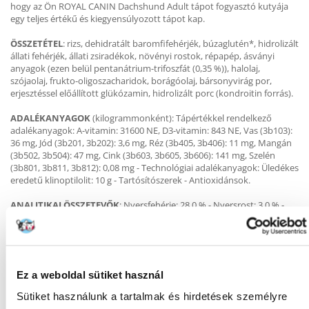
hogy az Ön ROYAL CANIN Dachshund Adult tápot fogyasztó kutyája
egy teljes értékű és kiegyensúlyozott tápot kap.
ÖSSZETÉTEL
: rizs, dehidratált baromfifehérjék, búzaglutén*, hidrolizált
állati fehérjék, állati zsiradékok, növényi rostok, répapép, ásványi
anyagok (ezen belül pentanátrium-trifoszfát (0,35 %)), halolaj,
szójaolaj, frukto-oligoszacharidok, borágóolaj, bársonyvirág por,
erjesztéssel előállított glükózamin, hidrolizált porc (kondroitin forrás).
ADALÉKANYAGOK
(kilogrammonként): Tápértékkel rendelkező
adalékanyagok: A-vitamin: 31600 NE, D3-vitamin: 843 NE, Vas (3b103):
36 mg, Jód (3b201, 3b202): 3,6 mg, Réz (3b405, 3b406): 11 mg, Mangán
(3b502, 3b504): 47 mg, Cink (3b603, 3b605, 3b606): 141 mg, Szelén
(3b801, 3b811, 3b812): 0,08 mg - Technológiai adalékanyagok: Üledékes
eredetű klinoptilolit: 10 g - Tartósítószerek - Antioxidánsok.
ANALITIKAI ÖSSZETEVŐK
: Nyersfehérje: 28,0 % - Nyersrost: 3,0 % -
Zsírtartalom: 14,0 % - Nyershamu: 6,5 % - Kalcium: 0,8 % - Foszfor: 0,7
%.
ETETÉSI ÚTMUTATÓ:
lásd a táblázatot. Tételazonosító jelölés,
regisztrációs szám és minőségmegőrzési idő (nap/hónap/év) a
Ez a weboldal sütiket használ
csomagoláson található. Száraz, hűvös helyen tartandó.
Sütiket használunk a tartalmak és hirdetések személyre
*L.I.P.: kitűnően emészthető, válogatott fehérje.