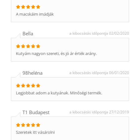
A macskáim imádják
Bella
a kibocsátás időpontja 02/02/2020
Kutyám nagyon szereti, és jó ár érték arány.
98heléna
a kibocsátás időpontja 06/01/2020
Legjobbat adom a kutyának. Minőségi termék.
T1 Budapest
a kibocsátás időpontja 27/12/2019
Szeretek itt vásárolni