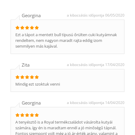
Georgina
a kibocsátás időpontja 06/05/2020
Ezt a tápot a mentett bull típusú őrülten cuki kutyámnak
rendeltem, nem nagyon maradt rajta eddig izom
semmilyen más kajával.
Zita
a kibocsátás időpontja 17/04/2020
Mindig ezt szoktuk venni
Georgina
a kibocsátás időpontja 14/04/2020
A tenyésztő is a Royal termékcsaládot vásárolta kutyái
számára, így én is maradtam ennél a jó minőségű tápnál.
Fontos szempont volt még a jó ár-érték arány, valamint a