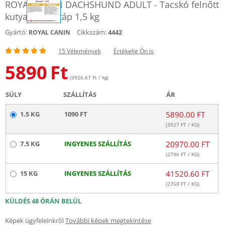
ROYAL CANIN DACHSHUND ADULT - Tacskó felnőtt
kutya száraz táp 1,5 kg
Gyártó:
Cikkszám:
4442
ROYAL CANIN
15 Vélemények
Értékelje Ön is
5890
Ft
(3926.67 Ft / kg)
SÚLY
SZÁLLÍTÁS
ÁR
1.5 KG
1090 FT
5890.00 FT
(
3927
FT / KG)
7.5 KG
INGYENES SZÁLLÍTÁS
20970.00 FT
(
2796
FT / KG)
15 KG
INGYENES SZÁLLÍTÁS
41520.60 FT
(
2768
FT / KG)
KÜLDÉS 48 ÓRÁN BELÜL
Képek ügyfeleinkről
További képek megtekintése