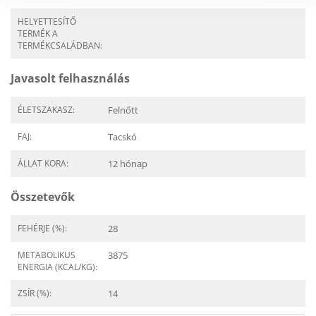
HELYETTESÍTŐ
TERMÉK A
TERMÉKCSALÁDBAN:
Javasolt felhasználás
ÉLETSZAKASZ:
Felnőtt
FAJ:
Tacskó
ÁLLAT KORA:
12 hónap
Összetevők
FEHÉRJE (%):
28
METABOLIKUS
3875
ENERGIA (KCAL/KG):
ZSÍR (%):
14