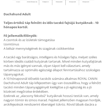
Dachshund Adult
Teljes értékű táp felnőtt és idős tacskó fajtájú kutyáknak - 10
hónapos kortól.
Fő jellemzők/Előnyök:
A csontok és az ízületek támogatása
Izomtónus
A bélsár mennyiségének és szagának csökkentése
A tacskó egy barátságos, intelligens és hűséges fajta, melyet széles
körben ideális családi kutyának tartanak. Mivel minden kutyafajtának
más és más igényei vannak, olyan tápot kell választani, amely
tartalmazza az optimális egészségi állapot fenntartásához szükséges
tápanyagokat.
A 10 hónaposnál idősebb tacskók számára alkalmas ROYAL CANIN
Dachshund Adult táp kifejezetten úgy van összeállítva, hogy a felnőtt
tacskó minden tápanyagigényét kielégítse a jó egészség és a jó
közérzet megőrzése érdekében.
Ezeknek az „alacsony fekvésű” kutyáknak hosszú testük van, amely
nagyon tömör és izmos marad. Fejüket jellemzően magasan hordják,
arckifejezésük rendszerint éberséget tükröz. Rövid lábaik dacára a