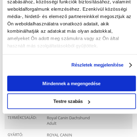
szabásához, közösségi funkciók biztosításához, valamint
weboldalforgalmunk elemzéséhez. Ezenkívül közösségi
média-, hirdető- és elemező partnereinkkel megosztjuk az
Ön weboldalhasználatra vonatkozó adatait, akik
KÉRDEZZ TŐLÜNK!
kombinálhatják az adatokat más olyan adatokkal,
amelyeket Ön adott meg számukra vagy az Ön által
használt más szolgáltatásokból gyűjtöttek.
Gyakori Kérdések (GYIK)
Részletek megjelenítése
Tulajdonságok
Mindennek a megengedése
ÁLLAT MÉRETE:
Kis fajták
CSOMAG SÚLYA
1.5
Testre szabás
(KG):
TERMÉKCSALÁD:
Royal Canin Dachshund
Adult
GYÁRTÓ:
ROYAL CANIN