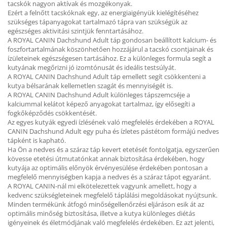
tacskók nagyon aktívak és mozgékonyak.
Ezért a felnőtt tacskóknak egy, az energiaigényük kielégítéséhez
szükséges tápanyagokat tartalmazó tápra van szükségük az
egészséges aktivitási szintjük fenntartásához.
A ROYAL CANIN Dachshund Adult táp gondosan beállított kalcium- és
foszfortartalmának köszönhetően hozzájárul a tacskó csontjainak és
ízületeinek egészségesen tartásához. Ez a különleges formula segít a
kutyának megőrizni jó izomtónusát és ideális testsúlyát.
A ROYAL CANIN Dachshund Adult táp emellett segít csökkenteni a
kutya bélsarának kellemetlen szagát és mennyiségét is.
A ROYAL CANIN Dachshund Adult különleges tápszemcséje a
kalciummal kelátot képező anyagokat tartalmaz, így elősegíti a
fogkőképződés csökkentését.
Az egyes kutyák egyedi ízlésének való megfelelés érdekében a ROYAL
CANIN Dachshund Adult egy puha és ízletes pástétom formájú nedves
tápként is kapható.
Ha Ön a nedves és a száraz táp kevert etetését fontolgatja, egyszerűen
kövesse etetési útmutatónkat annak biztosítása érdekében, hogy
kutyája az optimális előnyök érvényesülése érdekében pontosan a
megfelelő mennyiségben kapja a nedves és a száraz tápot egyaránt.
A ROYAL CANIN-nál mi elkötelezettek vagyunk amellett, hogy a
kedvenc szükségleteinek megfelelő táplálási megoldásokat nyújtsunk.
Minden termékünk átfogó minőségellenőrzési eljáráson esik át az
optimális minőség biztosítása, illetve a kutya különleges diétás
igényeinek és életmódjának való megfelelés érdekében. Ez azt jelenti,