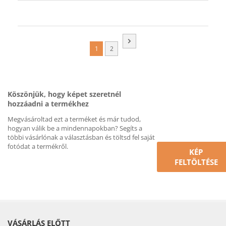
1
2
Köszönjük, hogy képet szeretnél
hozzáadni a termékhez
Megvásároltad ezt a terméket és már tudod,
hogyan válik be a mindennapokban? Segíts a
többi vásárlónak a választásban és töltsd fel saját
fotódat a termékről.
KÉP
FELTÖLTÉSE
VÁSÁRLÁS ELŐTT