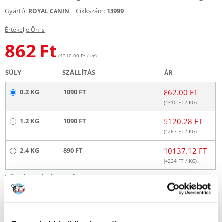
Gyártó:
Cikkszám:
13999
ROYAL CANIN
Értékelje Ön is
862
Ft
(4310.00 Ft / kg)
SÚLY
SZÁLLÍTÁS
ÁR
0.2 KG
1090 FT
862.00 FT
(
4310
FT / KG)
1.2 KG
1090 FT
5120.28 FT
(
4267
FT / KG)
2.4 KG
890 FT
10137.12 FT
(
4224
FT / KG)
KÜLDÉS 48 ÓRÁN BELÜL
Képek ügyfeleinkről
További képek megtekintése