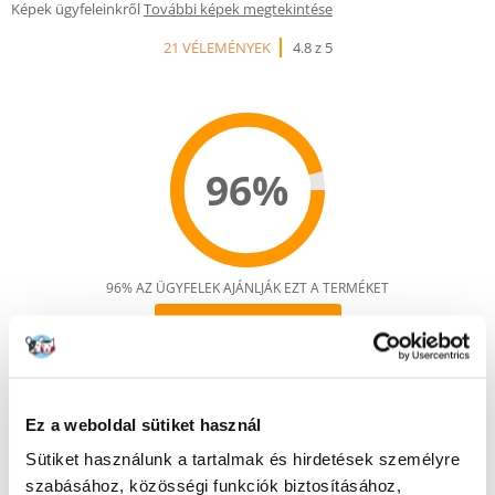
Képek ügyfeleinkről
További képek megtekintése
21 VÉLEMÉNYEK
4.8 z 5
96%
96% AZ ÜGYFELEK AJÁNLJÁK EZT A TERMÉKET
ÉRTÉKELJE ÖN IS
Recommend
Leírás
Ez a weboldal sütiket használ
Teljes értékű diétás nedves eledel felnőtt kutyák számára, akiknek
nemkívánatos táplálékreakciói vannak:
Sütiket használunk a tartalmak és hirdetések személyre
- Szabadalmaztatott összetevő-komplexum a bőrgát erősítésére.
szabásához, közösségi funkciók biztosításához,