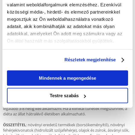
- A kiválasztott fehérjeforrás segít csökkenteni az allergiás reakció
valamint weboldalforgalmunk elemzéséhez. Ezenkívül
kialakulásának kockázatát.
közösségi média-, hirdető- és elemező partnereinkkel
Jelzések:
megosztjuk az Ön weboldalhasználatra vonatkozó
- Eliminációs diéta.
adatait, akik kombinálhatják az adatokat más olyan
- Bőrgyógyászati és/vagy gyomor-bélrendszeri tünetekkel járó
ételallergia.
adatokkal, amelyeket Ön adott meg számukra vagy az
- Ételintolerancia.
Ön által használt más szolgáltatásokból gyűjtöttek.
- Gyulladásos bélbetegség.
- Endokrin hasnyálmirigy-elégtelenség.
- Krónikus hasmenés.
- A bélbaktériumflóra túlszaporodása.
Részletek megjelenítése
Ellenjavallatok
:
- Hasnyálmirigy-gyulladás vagy hasnyálmirigy-gyulladás a
Mindennek a megengedése
kórtörténetben.
- Hyperlipidaemia.
Testre szabás
A terápia időtartama:
Használat előtt konzultáljon állatorvosával. A HYPOALLERGENIC diétát
legalább 3-8 hétig kell alkalmazni. Ha a klinikai tünetek megszűnnek, a
diéta az állat hátralévő életében alkalmazható.
ÖSSZETÉTEL
: növényi eredetű termékek (borsókeményítő), növényi
fehérjekivonatok (hidrolizált szójafehérje), olajok és zsírok, ásványi sók,