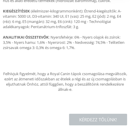
hús és állati eredetű termékek (hidrolizált baromfimáj), cukrok.
KIEGÉSZÍTÉSEK
(élelmiszer-kilogrammonként): Étrend-kiegészítők: A-
vitamin: 5000 UI, D3-vitamin: 340 UI, E1 (vas): 25 mg, E2 (jód): 2 mg, E4
(réz): 6 mg, E5 (mangán): 32 mg, E6 (cink): 120 mg - Technológiai
adalékanyagok: Pentanátrium-trifoszfát: 3 g.
ANALITIKAI ÖSSZETEVŐK
: Nyersfehérje: 6% - Nyers olajok és zsírok:
3,5% - Nyers hamu: 1,6% - Nyersrost: 2% - Nedvesség: 74,5% - Telítetlen
zsírsavak omega 3: 0,3% és omega 6: 1,7%.
Felhívjuk figyelmét, hogy a Royal Canin tápok csomagolása megváltozik,
ezért az átmeneti időszakban az ételek a régi és az új csomagolásban is
eljuthatnak Önhöz, attól függően, hogy a beszállítóink rendelkezésre
állnak-e.
KÉRDEZZ TŐLÜNK!