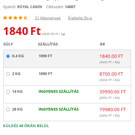
Gyártó:
Cikkszám:
14007
ROYAL CANIN
21 Vélemények
Értékelje Ön is
1840
Ft
(4600.00 Ft / kg)
SÚLY
SZÁLLÍTÁS
ÁR
0.4 KG
1090 FT
1840.00 FT
(
4600
FT / KG)
2 KG
1090 FT
8700.00 FT
(
4350
FT / KG)
14 KG
INGYENES SZÁLLÍTÁS
39990.00 FT
(
2856
FT / KG)
28 KG
INGYENES SZÁLLÍTÁS
79980.00 FT
(
2856
FT / KG)
KÜLDÉS 48 ÓRÁN BELÜL