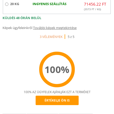
20 KG
INGYENES SZÁLLÍTÁS
71456.22 FT
(
3573
FT / KG)
KÜLDÉS 48 ÓRÁN BELÜL
Képek ügyfeleinkről
További képek megtekintése
3 VÉLEMÉNYEK
5 z 5
100%
100% AZ ÜGYFELEK AJÁNLJÁK EZT A TERMÉKET
ÉRTÉKELJE ÖN IS
Recommend