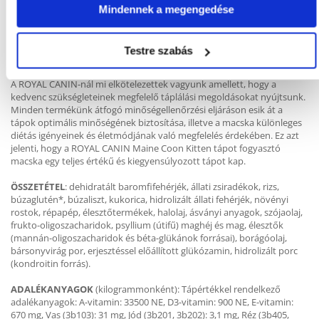
ROYAL CANIN® Maine Coon Kitten nedves tápként is kapható, ízletes
Mindennek a megengedése
szószban. Ha vegyes (száraz és nedves) etetést kíván alkalmazni,
egyszerűen kövesse etetési útmutatónkat annak érdekében, hogy
macskája a nedves és a száraz tápból is megfelelő mennyiségeket
Testre szabás
kapjon az optimális előnyök biztosítása érdekében.
A ROYAL CANIN-nál mi elkötelezettek vagyunk amellett, hogy a
kedvenc szükségleteinek megfelelő táplálási megoldásokat nyújtsunk.
Minden termékünk átfogó minőségellenőrzési eljáráson esik át a
tápok optimális minőségének biztosítása, illetve a macska különleges
diétás igényeinek és életmódjának való megfelelés érdekében. Ez azt
jelenti, hogy a ROYAL CANIN Maine Coon Kitten tápot fogyasztó
macska egy teljes értékű és kiegyensúlyozott tápot kap.
ÖSSZETÉTEL
: dehidratált baromfifehérjék, állati zsiradékok, rizs,
búzaglutén*, búzaliszt, kukorica, hidrolizált állati fehérjék, növényi
rostok, répapép, élesztőtermékek, halolaj, ásványi anyagok, szójaolaj,
frukto-oligoszacharidok, psyllium (útifű) maghéj és mag, élesztők
(mannán-oligoszacharidok és béta-glükánok forrásai), borágóolaj,
bársonyvirág por, erjesztéssel előállított glükózamin, hidrolizált porc
(kondroitin forrás).
ADALÉKANYAGOK
(kilogrammonként): Tápértékkel rendelkező
adalékanyagok: A-vitamin: 33500 NE, D3-vitamin: 900 NE, E-vitamin:
670 mg, Vas (3b103): 31 mg, Jód (3b201, 3b202): 3,1 mg, Réz (3b405,