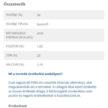
Összetevők
FEHÉRJE (%):
36
FEHÉRJE TÍPUSA:
baromfi
METABOLIKUS
4101
ENERGIA (KCAL/KG):
FOSZFOR (%):
1.05
ZSÍR (%):
23
KALCIUM (%):
1.15
Mi a termék értékelési szabályzat?
Csak regisztrált FERA.HU vásárlók írhatnak véleményt, akik
megvásárolták ezt a terméket. A csillagok által adott értékelés
az összes értékelés átlaga. A felülvizsgálat moderálása után
pozitív és negatív értékeléseket is közzéteszünk.et.
Értékelések