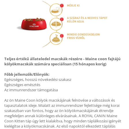
Teljes értékű állateledel macskák részére - Maine coon fajtájú
kölyökmacskák számára speciálisan (15 hónapos korig)
Főbb jellemzők/Előnyök:
Egészséges, hosszú növekedési szakasz
Egészséges emésztés
Az immunrendszer támogatása
Az ön Maine Coon kölyök macskájának felnövése a változások és
tapasztalatok ideje. Mialatt az immunrendszer fejlettsége még korai
szakaszban van fontos, hogy az ön kölyökmacskájának étrendje
megfeleljen annak különleges elvárásainak. A ROYAL CANIN Maine
Coon Kitten táp úgy lett kialakítva, hogy minden táplálkozási igényét
kielégítse a kölyökmacskának. Az első napoktól elkezdett táplálás