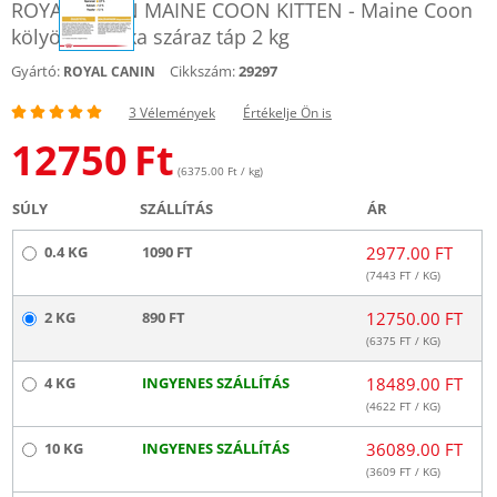
ROYAL CANIN MAINE COON KITTEN - Maine Coon
kölyök macska száraz táp 2 kg
Gyártó:
Cikkszám:
29297
ROYAL CANIN
3 Vélemények
Értékelje Ön is
12750
Ft
(6375.00 Ft / kg)
SÚLY
SZÁLLÍTÁS
ÁR
0.4 KG
1090 FT
2977.00 FT
(
7443
FT / KG)
2 KG
890 FT
12750.00 FT
(
6375
FT / KG)
4 KG
INGYENES SZÁLLÍTÁS
18489.00 FT
(
4622
FT / KG)
10 KG
INGYENES SZÁLLÍTÁS
36089.00 FT
(
3609
FT / KG)