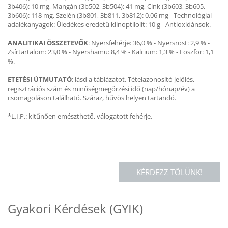
3b406): 10 mg, Mangán (3b502, 3b504): 41 mg, Cink (3b603, 3b605,
3b606): 118 mg, Szelén (3b801, 3b811, 3b812): 0,06 mg - Technológiai
adalékanyagok: Üledékes eredetű klinoptilolit: 10 g - Antioxidánsok.
ANALITIKAI ÖSSZETEVŐK
: Nyersfehérje: 36,0 % - Nyersrost: 2,9 % -
Zsírtartalom: 23,0 % - Nyershamu: 8,4 % - Kalcium: 1,3 % - Foszfor: 1,1
%.
ETETÉSI ÚTMUTATÓ
: lásd a táblázatot. Tételazonosító jelölés,
regisztrációs szám és minőségmegőrzési idő (nap/hónap/év) a
csomagoláson található. Száraz, hűvös helyen tartandó.
*L.I.P.: kitűnően emészthető, válogatott fehérje.
KÉRDEZZ TŐLÜNK!
Gyakori Kérdések (GYIK)