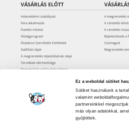
VÁSÁRLÁS ELŐTT
VÁSÁRLÁ
Adatvédelmi szabályzat
A megrendelés 
Fera alkalmazás
A rendelés lehet
Fizetési módok
A rendelés vissz
Hűségprogram
Bejelentkezés a 
Általános Szerződési Feltételek
Csomagod
Szállítási díjak
Megrendelés le
A megrendelés teljesítésének ideje
Termékek elérhetősége
Regisztráció webáruházunkban
Ez a weboldal sütiket has
Sütiket használunk a tart
valamint weboldalforgalm
partnereinkkel megosztjuk
más olyan adatokkal, amel
gyűjtöttek.