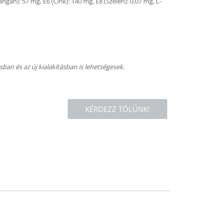
ngán): 57 mg, E6 (Cink): 140 mg, E8 (Szelén): 0,07 mg, L-
an és az új kialakításban is lehetségesek.
KÉRDEZZ TŐLÜNK!