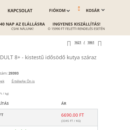
0
KAPCSOLAT
FIÓKOM
KOSÁR
40 NAP AZ ELÁLLÁSRA
INGYENES KISZÁLLÍTÁS!
CSAK NÁLUNK!
O 15990 FT FELETTI RENDELÉS ESETÉN
1621
/
1861
ULT 8+ - kistestű idősödő kutya száraz
zám:
29393
yek
Értékelje Ön is
t / kg)
LÍTÁS
ÁR
FT
6690.00 FT
(
3345
FT / KG)