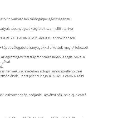
nésétől folyamatosan támogatják egészségének
 kutyák tápanyagszükségleteit szem előtt tartva
Ezért a ROYAL CANIN® Mini Adult 8+ antioxidánsok
8+ tápot válogatott ízanyagokkal alkottuk meg. A fokozott
 egészséges testsúly fenntartásában is segít. Mivel a
djával.
t.
ennyi termékünk esetében átfogó minőség-ellenőrzési
 életmódjának. Ez azt jelenti, hogy a ROYAL CANIN® Mini
jék, cukorrépapép, szójaolaj, ásványi sók, halolaj, élesztő