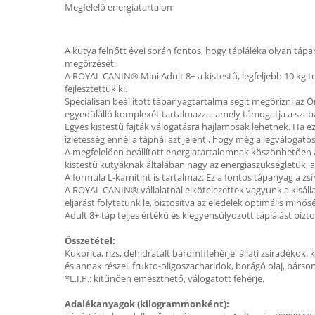
Megfelelő energiatartalom
A kutya felnőtt évei során fontos, hogy tápláléka olyan tá
megőrzését.
A ROYAL CANIN® Mini Adult 8+ a kistestű, legfeljebb 10 kg t
fejlesztettük ki.
Speciálisan beállított tápanyagtartalma segít megőrizni az 
egyedülálló komplexét tartalmazza, amely támogatja a szab
Egyes kistestű fajták válogatásra hajlamosak lehetnek. Ha e
ízletesség ennél a tápnál azt jelenti, hogy még a legválogatós
A megfelelően beállított energiatartalomnak köszönhetően a
kistestű kutyáknak általában nagy az energiaszükségletük, 
A formula L-karnitint is tartalmaz. Ez a fontos tápanyag a zs
A ROYAL CANIN® vállalatnál elkötelezettek vagyunk a kisáll
eljárást folytatunk le, biztosítva az eledelek optimális min
Adult 8+ táp teljes értékű és kiegyensúlyozott táplálást bizt
Összetétel:
Kukorica, rizs, dehidratált baromfifehérje, állati zsiradékok, 
és annak részei, frukto-oligoszacharidok, borágó olaj, bársony
*L.I.P.: kitűnően emészthető, válogatott fehérje.
Adalékanyagok (kilogrammonként):