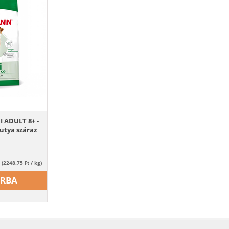
 ADULT 8+ -
utya száraz
(2248.75 Ft / kg)
ÁRBA