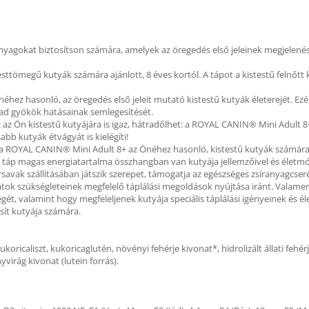
panyagokat biztosítson számára, amelyek az öregedés első jeleinek megjele
esttömegű kutyák számára ajánlott, 8 éves kortól. A tápot a kistestű felnőtt
Önéhez hasonló, az öregedés első jeleit mutató kistestű kutyák életerejét. 
ad gyökök hatásainak semlegesítését.
z az Ön kistestű kutyájára is igaz, hátradőlhet: a ROYAL CANIN® Mini Adult 
abb kutyák étvágyát is kielégíti!
 ROYAL CANIN® Mini Adult 8+ az Önéhez hasonló, kistestű kutyák számára az
a táp magas energiatartalma összhangban van kutyája jellemzőivel és életmó
írsavak szállításában játszik szerepet, támogatja az egészséges zsíranyagcseré
atok szükségleteinek megfelelő táplálási megoldások nyújtása iránt. Valam
őségét, valamint hogy megfeleljenek kutyája speciális táplálási igényeinek és
osít kutyája számára.
kukoricaliszt, kukoricaglutén, növényi fehérje kivonat*, hidrolizált állati fehér
virág kivonat (lutein forrás).