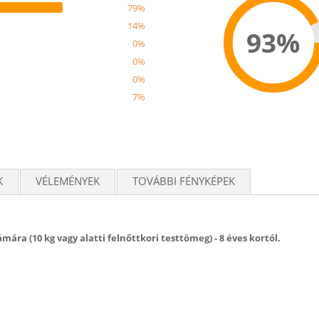
79%
14%
93%
0%
0%
0%
7%
Recom
K
VÉLEMÉNYEK
TOVÁBBI FÉNYKÉPEK
mára (10 kg vagy alatti felnőttkori testtömeg) - 8 éves kortól.