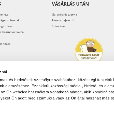
S
VÁSÁRLÁS UTÁN
menete
Garancia és szerviz
séges státuszai
Panasz bejelentő
aigazolása
Számlázás
felhasználói fiókba
mondása
znál
almak és hirdetések személyre szabásához, közösségi funkciók 
unk elemzéséhez. Ezenkívül közösségi média-, hirdető- és elem
Árukereső.hu
 az Ön weboldalhasználatra vonatkozó adatait, akik kombinálhat
yeket Ön adott meg számukra vagy az Ön által használt más sz
Olcsóbbat.hu – Spórolni
tudni kell