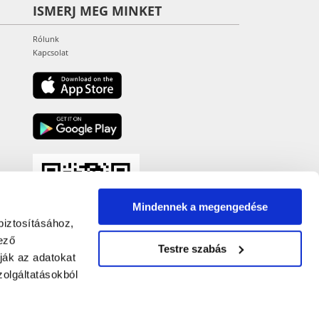
ISMERJ MEG MINKET
Rólunk
Kapcsolat
Mindennek a megengedése
biztosításához,
ező
Testre szabás
ják az adatokat
olgáltatásokból