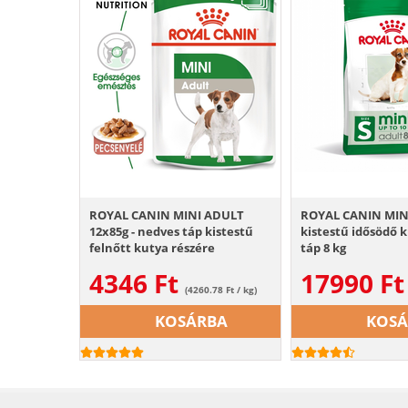
ROYAL CANIN MINI ADULT
ROYAL CANIN MINI
12x85g - nedves táp kistestű
kistestű idősödő k
felnőtt kutya részére
táp 8 kg
4346
Ft
17990
Ft
(4260.78 Ft / kg)
KOSÁRBA
KOS