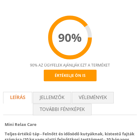
90%
90% AZ ÜGYFELEK AJÁNLJÁK EZT A TERMÉKET
ÉRTÉKELJE ÖN IS
Recommend
LEÍRÁS
JELLEMZŐK
VÉLEMÉNYEK
TOVÁBBI FÉNYKÉPEK
Mini Relax Care
Teljes értékű táp - Felnőtt és idősödő kutyáknak, kistestű fajták
számára (10 kg vagy alatti felnőttkori testtömeg) - 10 hónapos