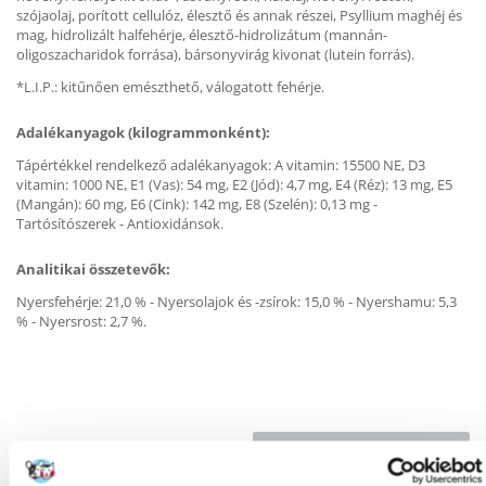
szójaolaj, porított cellulóz, élesztő és annak részei, Psyllium maghéj és
mag, hidrolizált halfehérje, élesztő-hidrolizátum (mannán-
oligoszacharidok forrása), bársonyvirág kivonat (lutein forrás).
*L.I.P.: kitűnően emészthető, válogatott fehérje.
Adalékanyagok (kilogrammonként):
Tápértékkel rendelkező adalékanyagok: A vitamin: 15500 NE, D3
vitamin: 1000 NE, E1 (Vas): 54 mg, E2 (Jód): 4,7 mg, E4 (Réz): 13 mg, E5
(Mangán): 60 mg, E6 (Cink): 142 mg, E8 (Szelén): 0,13 mg -
Tartósítószerek - Antioxidánsok.
Analitikai összetevők:
Nyersfehérje: 21,0 % - Nyersolajok és -zsírok: 15,0 % - Nyershamu: 5,3
% - Nyersrost: 2,7 %.
KÉRDEZZ TŐLÜNK!