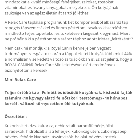
mindazokat a kiváló minőségű fehérjéket, zsírokat, rostokat,
vitaminokat és ásványi anyagokat, melyekre az Ön kutyájának
szüksége van az egész életén át tartó jólléthez.
A Relax Care táplálási programunk két komponensből áll: száraz táp
ropogós tápszemcsékkel és finom pástétom, tasakos kiszerelésben –
mindkettő teljes tápértékű, és tökéletesen kiegészítik egymást. Miért
ne próbálná ki a pástétomot a száraz táphoz adott ízletes „feltétként”?
Nem csak mi mondjuk: a Royal Canin kenneljeiben végzett
tudományos vizsgálatok során a táppal etetett kutyák több mint 44%-
a normálisan viselkedett változó szituációkban is. Ez azt jelenti, hogy a
ROYAL CANIN® Relax Care Mini etetésével elért eredmények
bizonyítottan sikeresek.
Mini Relax Care
Teljes értékű táp - Felnőtt és idősödő kutyáknak, kistestű fajták
számára (10 kg vagy alatti felnőttkori testtömeg) - 10 hónapos
kortól - változó környezetben élő kutyáknak.
Összetétel:
Kukoricaliszt, rizs, kukorica, dehidratált baromfifehérje, állati
zsiradékok, hidrolizált állati fehérjék, kukoricaglutén, cukorrépapép,
növényi fehérje kivonat*, ásványi sók, halolaj, növényi rostok,