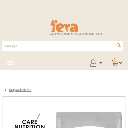
ÁLLATFELSZERELÉS ÉS ÁLLATELEDEL BOLT
0
Kutyaeledelek