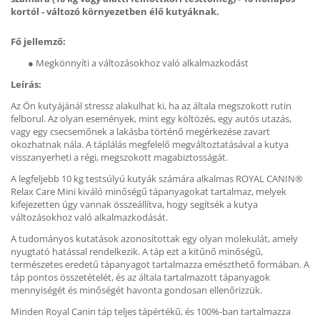
kortól - változó környezetben élő kutyáknak.
Fő jellemző:
●
Megkönnyíti a változásokhoz való alkalmazkodást
Leírás:
Az Ön kutyájánál stressz alakulhat ki, ha az általa megszokott rutin
felborul. Az olyan események, mint egy költözés, egy autós utazás,
vagy egy csecsemőnek a lakásba történő megérkezése zavart
okozhatnak nála. A táplálás megfelelő megváltoztatásával a kutya
visszanyerheti a régi, megszokott magabiztosságát.
A legfeljebb 10 kg testsúlyú kutyák számára alkalmas ROYAL CANIN®
Relax Care Mini kiváló minőségű tápanyagokat tartalmaz, melyek
kifejezetten úgy vannak összeállítva, hogy segítsék a kutya
változásokhoz való alkalmazkodását.
A tudományos kutatások azonosítottak egy olyan molekulát, amely
nyugtató hatással rendelkezik. A táp ezt a kitűnő minőségű,
természetes eredetű tápanyagot tartalmazza emészthető formában. A
táp pontos összetételét, és az általa tartalmazott tápanyagok
mennyiségét és minőségét havonta gondosan ellenőrizzük.
Minden Royal Canin táp teljes tápértékű, és 100%-ban tartalmazza