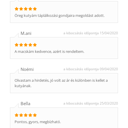
Öreg kutyám táplálkozási gondjaira megoldást adott.
M.ani
a kibocsátás időpontja 15/04/2020
A macskám kedvence, azért is rendeltem.
Noémi
a kibocsátás időpontja 09/04/2020
Olvastam a hirdetés, jó volt az ár és különben is kellet a
kutyának.
Bella
a kibocsátás időpontja 25/03/2020
Pontos, gyors, megbízható.