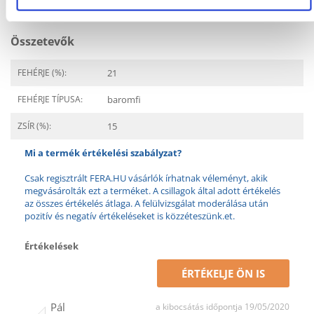
IGÉNYEK:
Összetevők
FEHÉRJE (%):
21
FEHÉRJE TÍPUSA:
baromfi
ZSÍR (%):
15
Mi a termék értékelési szabályzat?
Csak regisztrált FERA.HU vásárlók írhatnak véleményt, akik
megvásárolták ezt a terméket. A csillagok által adott értékelés
az összes értékelés átlaga. A felülvizsgálat moderálása után
pozitív és negatív értékeléseket is közzéteszünk.et.
Értékelések
ÉRTÉKELJE ÖN IS
Pál
a kibocsátás időpontja 19/05/2020