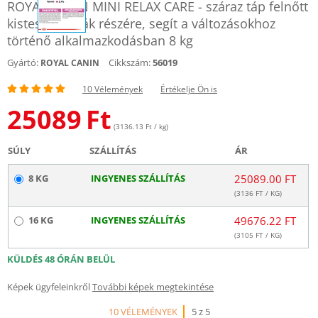
ROYAL CANIN MINI RELAX CARE - száraz táp felnőtt
kistestű kutyák részére, segít a változásokhoz
történő alkalmazkodásban 8 kg
Gyártó:
Cikkszám:
56019
ROYAL CANIN
10 Vélemények
Értékelje Ön is
25089
Ft
(3136.13 Ft / kg)
SÚLY
SZÁLLÍTÁS
ÁR
8 KG
INGYENES SZÁLLÍTÁS
25089.00 FT
(
3136
FT / KG)
16 KG
INGYENES SZÁLLÍTÁS
49676.22 FT
(
3105
FT / KG)
KÜLDÉS 48 ÓRÁN BELÜL
Képek ügyfeleinkről
További képek megtekintése
10 VÉLEMÉNYEK
5 z 5