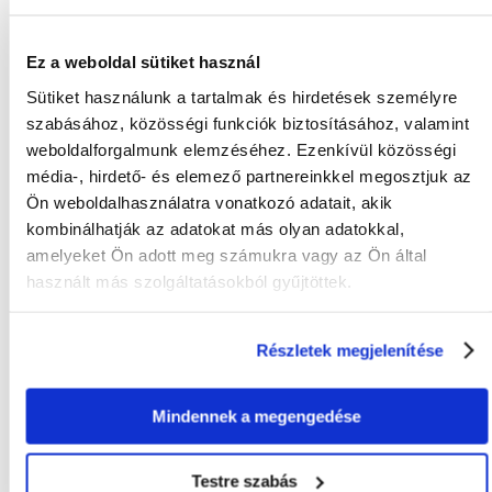
Gyakori Kérdések (GYIK)
Ez a weboldal sütiket használ
Sütiket használunk a tartalmak és hirdetések személyre
szabásához, közösségi funkciók biztosításához, valamint
Tulajdonságok
weboldalforgalmunk elemzéséhez. Ezenkívül közösségi
média-, hirdető- és elemező partnereinkkel megosztjuk az
ÁLLAT MÉRETE:
Kis fajták
Ön weboldalhasználatra vonatkozó adatait, akik
CSOMAG SÚLYA
8
kombinálhatják az adatokat más olyan adatokkal,
(KG):
amelyeket Ön adott meg számukra vagy az Ön által
használt más szolgáltatásokból gyűjtöttek.
TERMÉKCSALÁD:
ROYAL CANIN Mini relax
care
GYÁRTÓ:
ROYAL CANIN
Részletek megjelenítése
Javasolt felhasználás
Mindennek a megengedése
ÉLETSZAKASZ:
Felnőtt
Testre szabás
KÜLÖNLEGES
Stresszre érzékeny