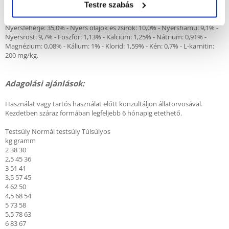
Testre szabás
Analitikai összetevők:
Nyersfehérje: 35,0% - Nyers olajok és zsírok: 10,0% - Nyershamu: 9,1% -
Nyersrost: 9,7% - Foszfor: 1,13% - Kalcium: 1,25% - Nátrium: 0,91% -
Magnézium: 0,08% - Kálium: 1% - Klorid: 1,59% - Kén: 0,7% - L-karnitin:
200 mg/kg.
Adagolási ajánlások:
Használat vagy tartós használat előtt konzultáljon állatorvosával.
Kezdetben száraz formában legfeljebb 6 hónapig etethető.
Testsúly Normál testsúly Túlsúlyos
kg gramm
2 38 30
2,5 45 36
3 51 41
3,5 57 45
4 62 50
4,5 68 54
5 73 58
5,5 78 63
6 83 67