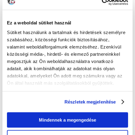
Nem ajánlott:
Ez a weboldal sütiket használ
Terhesség, szoptatás
Sütiket használunk a tartalmak és hirdetések személyre
szabásához, közösségi funkciók biztosításához,
valamint weboldalforgalmunk elemzéséhez. Ezenkívül
Összetétel:
közösségi média-, hirdető- és elemező partnereinkkel
megosztjuk az Ön weboldalhasználatra vonatkozó
Szárított baromfifehérje, kukorica, növényi rost, búzaglutén*, búza,
kukoricaglutén, állati fehérje hidrolizátum, ásványi anyagok, állati zsírok,
adatait, akik kombinálhatják az adatokat más olyan
cikóriapép, halolaj, psylliumhéj és magvak (0,5%), bársonyszarvasmarha
adatokkal, amelyeket Ön adott meg számukra vagy az
kivonat (luteinforrás).
Ön által használt más szolgáltatásokból gyűjtöttek.
Adalékanyagok (1 kg élelmiszerre számítva):
Részletek megjelenítése
Étrend-kiegészítők: A-vitamin: 25500 UI, D3-vitamin: 1000 UI, vas (3b103):
32 mg, jód (3b201, 3b202): 3,2 mg, réz (3b405, 3b406): 10 mg, mangán
(3b502, 3b504): 41 mg, cink (3b603, 3b605, 3b606): 126 mg, szelén (3b801,
Mindennek a megengedése
3b811, 3b812): 0,06 mg - Tartósítószerek - Antioxidánsok.