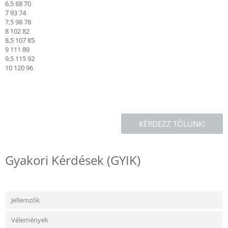
6,5 88 70
7 93 74
7,5 98 78
8 102 82
8,5 107 85
9 111 89
9,5 115 92
10 120 96
KÉRDEZZ TŐLÜNK!
Gyakori Kérdések (GYIK)
Jellemzők
Vélemények