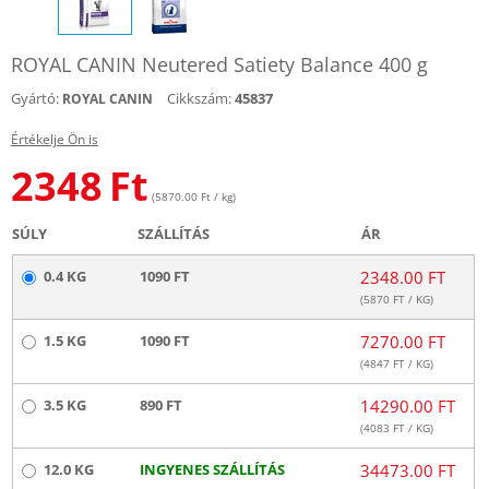
ROYAL CANIN Neutered Satiety Balance 400 g
Gyártó:
Cikkszám:
45837
ROYAL CANIN
Értékelje Ön is
2348
Ft
(5870.00 Ft / kg)
SÚLY
SZÁLLÍTÁS
ÁR
0.4 KG
1090 FT
2348.00 FT
(
5870
FT / KG)
1.5 KG
1090 FT
7270.00 FT
(
4847
FT / KG)
3.5 KG
890 FT
14290.00 FT
(
4083
FT / KG)
12.0 KG
INGYENES SZÁLLÍTÁS
34473.00 FT