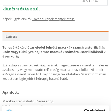
(
2873
FT / KG)
KÜLDÉS 48 ÓRÁN BELÜL
Képek ügyfeleinkről
További képek megtekintése
Leírás
Teljes értékű diétás eledel felnőtt macskák számára sterilizálás
után vagy túlsúlyra hajlamos macskák számára - sterilizálástól 7
éves korig.
Száraztáp a struvitkövek kiújulásának megelőzésére a vizelettermelés és
az alacsony vagy metastabil telítettség miatt a struvit kőképző ionok
és/vagy a vizelet savasító tulajdonságai tekintetében. Száraz formában
kezdetben legfeljebb 6 hónapig használható.
Ajánlott:
Macskák sterilizálástól 7 éves korig
Túlsúlyra hajlamos macskák