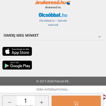
Árukereső.hu
Olcsóbbat.hu – Spórolni
tudni kell
ISMERJ MEG MINKET
© 2017-2026 Pets24 Kft..
FERA INTERNATIONAL:
−
+