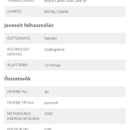
TERMÉKCSALÁD:
Royal Canin Oral Care 30
GYÁRTÓ:
ROYAL CANIN
Javasolt felhasználás
ÉLETSZAKASZ:
Felnőtt
KÜLÖNLEGES
Szájhigiénia
IGÉNYEK:
ÁLLAT KORA:
12 hónap
Összetevők
FEHÉRJE (%):
30
FEHÉRJE TÍPUSA:
baromfi
METABOLIKUS
3707
ENERGIA (KCAL/KG):
FOSZFOR (%):
0.95