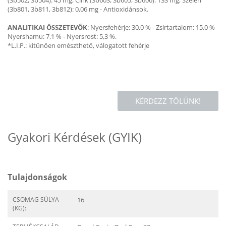
(3b801, 3b811, 3b812): 0,06 mg - Antioxidánsok.
ANALITIKAI ÖSSZETEVŐK
: Nyersfehérje: 30,0 % - Zsírtartalom: 15,0 % -
Nyershamu: 7,1 % - Nyersrost: 5,3 %.
*L.I.P.: kitűnően emészthető, válogatott fehérje
KÉRDEZZ TŐLÜNK!
Gyakori Kérdések (GYIK)
Tulajdonságok
CSOMAG SÚLYA
16
(KG):