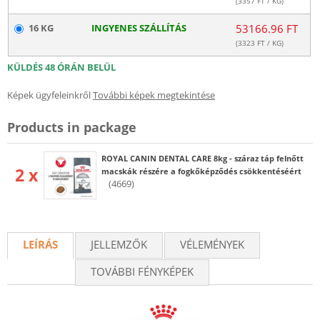
(
3357
FT / KG)
16 KG
INGYENES SZÁLLÍTÁS
53166.96 FT
(
3323
FT / KG)
KÜLDÉS 48 ÓRÁN BELÜL
Képek ügyfeleinkről
További képek megtekintése
Products in package
ROYAL CANIN DENTAL CARE 8kg - száraz táp felnőtt
2 x
macskák részére a fogkőképződés csökkentéséért
(4669)
LEÍRÁS
JELLEMZŐK
VÉLEMÉNYEK
TOVÁBBI FÉNYKÉPEK