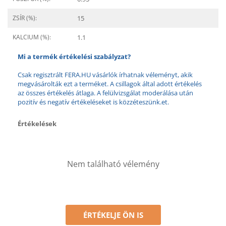
ZSÍR (%):
15
KALCIUM (%):
1.1
Mi a termék értékelési szabályzat?
Csak regisztrált FERA.HU vásárlók írhatnak véleményt, akik
megvásárolták ezt a terméket. A csillagok által adott értékelés
az összes értékelés átlaga. A felülvizsgálat moderálása után
pozitív és negatív értékeléseket is közzéteszünk.et.
Értékelések
Nem található vélemény
ÉRTÉKELJE ÖN IS