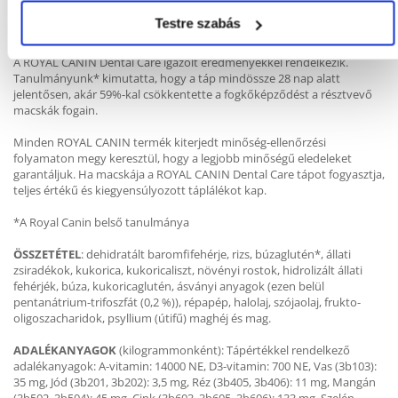
tartalmaz, hogy segítsen fenntartani felnőtt macskája húgyutainak
Testre szabás
egészséges működését.
A ROYAL CANIN Dental Care igazolt eredményekkel rendelkezik.
Tanulmányunk* kimutatta, hogy a táp mindössze 28 nap alatt
jelentősen, akár 59%-kal csökkentette a fogkőképződést a résztvevő
macskák fogain.
Minden ROYAL CANIN termék kiterjedt minőség-ellenőrzési
folyamaton megy keresztül, hogy a legjobb minőségű eledeleket
garantáljuk. Ha macskája a ROYAL CANIN Dental Care tápot fogyasztja,
teljes értékű és kiegyensúlyozott táplálékot kap.
*A Royal Canin belső tanulmánya
ÖSSZETÉTEL
: dehidratált baromfifehérje, rizs, búzaglutén*, állati
zsiradékok, kukorica, kukoricaliszt, növényi rostok, hidrolizált állati
fehérjék, búza, kukoricaglutén, ásványi anyagok (ezen belül
pentanátrium-trifoszfát (0,2 %)), répapép, halolaj, szójaolaj, frukto-
oligoszacharidok, psyllium (útifű) maghéj és mag.
ADALÉKANYAGOK
(kilogrammonként): Tápértékkel rendelkező
adalékanyagok: A-vitamin: 14000 NE, D3-vitamin: 700 NE, Vas (3b103):
35 mg, Jód (3b201, 3b202): 3,5 mg, Réz (3b405, 3b406): 11 mg, Mangán
(3b502, 3b504): 45 mg, Cink (3b603, 3b605, 3b606): 133 mg, Szelén