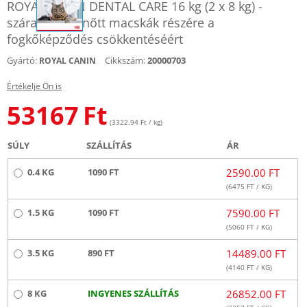
ROYAL CANIN DENTAL CARE 16 kg (2 x 8 kg) -
száraz táp felnőtt macskák részére a
fogkőképződés csökkentéséért
Gyártó:
Cikkszám:
20000703
ROYAL CANIN
Értékelje Ön is
53167
Ft
(3322.94 Ft / kg)
SÚLY
SZÁLLÍTÁS
ÁR
0.4 KG
1090 FT
2590.00 FT
(
6475
FT / KG)
1.5 KG
1090 FT
7590.00 FT
(
5060
FT / KG)
3.5 KG
890 FT
14489.00 FT
(
4140
FT / KG)
8 KG
INGYENES SZÁLLÍTÁS
26852.00 FT