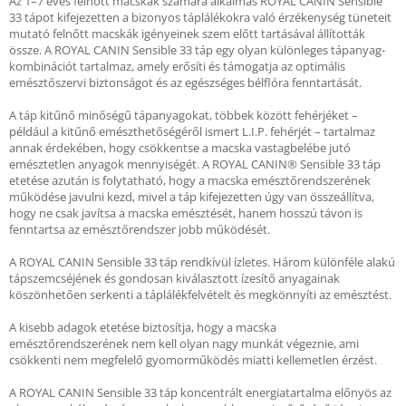
Az 1–7 éves felnőtt macskák számára alkalmas ROYAL CANIN Sensible
33 tápot kifejezetten a bizonyos táplálékokra való érzékenység tüneteit
mutató felnőtt macskák igényeinek szem előtt tartásával állították
össze. A ROYAL CANIN Sensible 33 táp egy olyan különleges tápanyag-
kombinációt tartalmaz, amely erősíti és támogatja az optimális
emésztőszervi biztonságot és az egészséges bélflóra fenntartását.
A táp kitűnő minőségű tápanyagokat, többek között fehérjéket –
például a kitűnő emészthetőségéről ismert L.I.P. fehérjét – tartalmaz
annak érdekében, hogy csökkentse a macska vastagbelébe jutó
emésztetlen anyagok mennyiségét. A ROYAL CANIN® Sensible 33 táp
etetése azután is folytatható, hogy a macska emésztőrendszerének
működése javulni kezd, mivel a táp kifejezetten úgy van összeállítva,
hogy ne csak javítsa a macska emésztését, hanem hosszú távon is
fenntartsa az emésztőrendszer jobb működését.
A ROYAL CANIN Sensible 33 táp rendkívül ízletes. Három különféle alakú
tápszemcséjének és gondosan kiválasztott ízesítő anyagainak
köszönhetően serkenti a táplálékfelvételt és megkönnyíti az emésztést.
A kisebb adagok etetése biztosítja, hogy a macska
emésztőrendszerének nem kell olyan nagy munkát végeznie, ami
csökkenti nem megfelelő gyomorműködés miatti kellemetlen érzést.
A ROYAL CANIN Sensible 33 táp koncentrált energiatartalma előnyös az