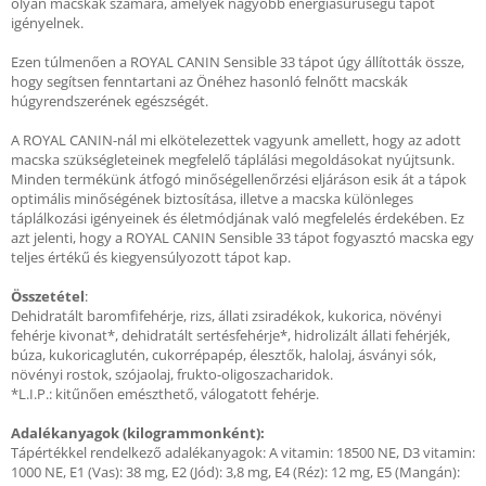
olyan macskák számára, amelyek nagyobb energiasűrűségű tápot
igényelnek.
Ezen túlmenően a ROYAL CANIN Sensible 33 tápot úgy állították össze,
hogy segítsen fenntartani az Önéhez hasonló felnőtt macskák
húgyrendszerének egészségét.
A ROYAL CANIN-nál mi elkötelezettek vagyunk amellett, hogy az adott
macska szükségleteinek megfelelő táplálási megoldásokat nyújtsunk.
Minden termékünk átfogó minőségellenőrzési eljáráson esik át a tápok
optimális minőségének biztosítása, illetve a macska különleges
táplálkozási igényeinek és életmódjának való megfelelés érdekében. Ez
azt jelenti, hogy a ROYAL CANIN Sensible 33 tápot fogyasztó macska egy
teljes értékű és kiegyensúlyozott tápot kap.
Összetétel
:
Dehidratált baromfifehérje, rizs, állati zsiradékok, kukorica, növényi
fehérje kivonat*, dehidratált sertésfehérje*, hidrolizált állati fehérjék,
búza, kukoricaglutén, cukorrépapép, élesztők, halolaj, ásványi sók,
növényi rostok, szójaolaj, frukto-oligoszacharidok.
*L.I.P.: kitűnően emészthető, válogatott fehérje.
Adalékanyagok (kilogrammonként):
Tápértékkel rendelkező adalékanyagok: A vitamin: 18500 NE, D3 vitamin:
1000 NE, E1 (Vas): 38 mg, E2 (Jód): 3,8 mg, E4 (Réz): 12 mg, E5 (Mangán):