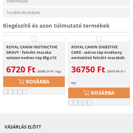
Vélemények
További fényképek
Kiegészítő és azon túlmutató termékek
ROYAL CANIN INSTINCTIVE
ROYAL CANIN DIGESTIVE
GRAVY - felnőtt macska
CARE - száraz táp érzékeny
szószos nedves táp 85g x12
emésztésű felnőtt macskák
részére 10 kg
6720
Ft
36750
Ft
(6588.24 Ft / kg)
(3675.00 Ft /
KOSÁRBA
kg)
KOSÁRBA
VÁSÁRLÁS ELŐTT