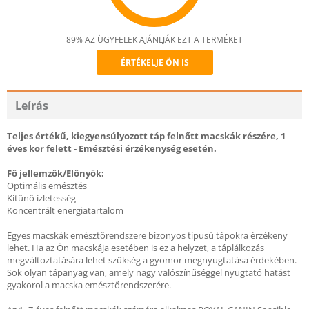
89% AZ ÜGYFELEK AJÁNLJÁK EZT A TERMÉKET
ÉRTÉKELJE ÖN IS
Recommend
Leírás
Teljes értékű, kiegyensúlyozott táp felnőtt macskák részére, 1
éves kor felett - Emésztési érzékenység esetén.
Fő jellemzők/Előnyök:
Optimális emésztés
Kitűnő ízletesség
Koncentrált energiatartalom
Egyes macskák emésztőrendszere bizonyos típusú tápokra érzékeny
lehet. Ha az Ön macskája esetében is ez a helyzet, a táplálkozás
megváltoztatására lehet szükség a gyomor megnyugtatása érdekében.
Sok olyan tápanyag van, amely nagy valószínűséggel nyugtató hatást
gyakorol a macska emésztőrendszerére.