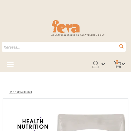
ÁLLATFELSZERELÉS ÉS ÁLLATELEDEL BOLT
0
Macskaeledel