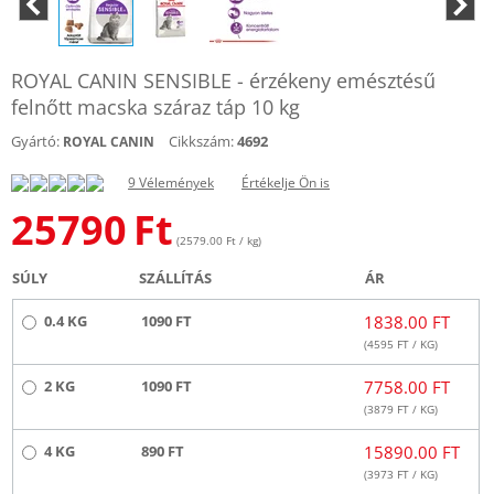
ROYAL CANIN SENSIBLE - érzékeny emésztésű
felnőtt macska száraz táp 10 kg
Gyártó:
Cikkszám:
4692
ROYAL CANIN
9 Vélemények
Értékelje Ön is
25790
Ft
(2579.00 Ft / kg)
SÚLY
SZÁLLÍTÁS
ÁR
0.4 KG
1090 FT
1838.00 FT
(
4595
FT / KG)
2 KG
1090 FT
7758.00 FT
(
3879
FT / KG)
4 KG
890 FT
15890.00 FT
(
3973
FT / KG)