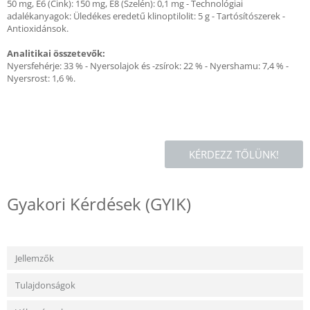
50 mg, E6 (Cink): 150 mg, E8 (Szelén): 0,1 mg - Technológiai
adalékanyagok: Üledékes eredetű klinoptilolit: 5 g - Tartósítószerek -
Antioxidánsok.
Analitikai összetevők:
Nyersfehérje: 33 % - Nyersolajok és -zsírok: 22 % - Nyershamu: 7,4 % -
Nyersrost: 1,6 %.
KÉRDEZZ TŐLÜNK!
Gyakori Kérdések (GYIK)
Jellemzők
Tulajdonságok