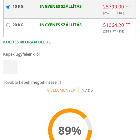
10 KG
INGYENES SZÁLLÍTÁS
25790.00 FT
(
2579
FT / KG)
20 KG
INGYENES SZÁLLÍTÁS
51064.20 FT
(
2553
FT / KG)
KÜLDÉS 48 ÓRÁN BELÜL
Képek ügyfeleinkről
További képek megtekintése : 1
9 VÉLEMÉNYEK
4.7 z 5
89%