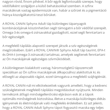
nagyon rövid, finom pihével. A bőr egyik legfontosabb szerepe, hogy
védőfalként szolgáljon a külső behatásokkal szemben. A szfinx
macskáknak vastag epidermiszük van, habár a szőrzet és a pigmentáció
hiánya kiszolgáltatottá teszi bőrüket.
A ROYAL CANIN Sphynx Adult táp különleges tápanyagok
kombinációjának köszönhetően segít támogatni a bőr védőfal szerepét.
Omega-3 és omega-6 zsírsavakkal gazdagított, ezzel segít fenntartani a
bőr egészségét.
A megfelelő táplálás alapvető szerepet játszik a szív egészségének
megőrzésében. Ezért a ROYAL CANIN® Sphynx Adult táp taurint, EPA-t
és DHA-t (omega-3 zsírsavak) tartalmaz, amelyek segítenek fenntartani
az Ön macskájának egészséges szívműködését.
A különlegesen kialakított vastag, háromszögletű tápszemcsét
speciálisan az Ön szfinx macskájának állkapcsához alakítottuk ki, és
elősegíti az alaposabb rágást, ezzel támogatva a megfelelő szájhigiéniát.
A ROYAL CANIN-nál mi elkötelezettek vagyunk amellett, hogy a kedvenc
szükségleteinek megfelelő táplálási megoldásokat nyújtsunk. Minden
termékünk átfogó minőségellenőrzési eljáráson esik át a tápok
optimális minőségének biztosítása, illetve a macskája különleges diétás
igényeinek és életmódjának való megfelelés érdekében. Ez azt jelenti,
hogy a ROYAL CANIN Adult Sphynx tápot fogyasztó macska egy teljes