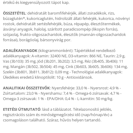
értékű és kiegyensúlyozott tápot kap.
ÖSSZETÉTEL
: dehidratált baromfifehérjék, állati zsiradékok, rizs,
búzaglutén*, kukoricaglutén, hidrolizált állati fehérjék, kukorica, növényi
rostok, dehidratált sertésfehérjék, búza, répapép, élesztőtermékek,
ásványi anyagok, halolaj, szárított paradicsompép (likopin forrás),
szójaolaj, frukto-oligoszacharidok, élesztők (mannán-oligoszacharidok
forrásai), borágóolaj, bársonyvirág por.
ADALÉKANYAGOK
(kilogrammonként): Tápértékkel rendelkező
adalékanyagok: A-vitamin: 32400 NE, D3-vitamin: 866 NE, Taurin: 2,9 g,
Vas (3b103): 35 mg, Jód (3b201, 3b202): 3,5 mg, Réz (3b405, 3b406): 11
mg, Mangán (3b502, 3b504): 45 mg, Cink (3b603, 3b605, 3b606): 134 mg,
Szelén (3b801, 3b811, 3b812): 0,09 mg - Technológiai adalékanyagok:
Üledékes eredetű klinoptilolit: 10 g - Antioxidánsok.
ANALITIKAI ÖSSZETEVŐK
: Nyersfehérje: 33,0 % - Nyersrost: 4,9 % -
Zsírtartalom: 23,0 % - Nyershamu: 7,4 % - Omega-6 zsírsavak: 4,7 % -
Omega-3 zsírsavak: 1 % - EPA/DHA: 0,4 % - L-karnitin: 50 mg/kg.
ETETÉSI ÚTMUTATÓ
: lásd a táblázatot. Tételazonosító jelölés,
regisztrációs szám és minőségmegőrzési idő (nap/hónap/év) a
csomagoláson található. Száraz, hűvös helyen tartandó.