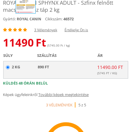
ROYAL CANIN SPHYNX ADULT - Szfinx felnőtt
macska száraz táp 2 kg
Gyártó:
Cikkszám:
46572
ROYAL CANIN
3 Vélemények
Értékelje Ön is
11490
Ft
(5745.00 Ft / kg)
SÚLY
SZÁLLÍTÁS
ÁR
2 KG
890 FT
11490.00 FT
(
5745
FT / KG)
KÜLDÉS 48 ÓRÁN BELÜL
Képek ügyfeleinkről
További képek megtekintése
3 VÉLEMÉNYEK
5 z 5