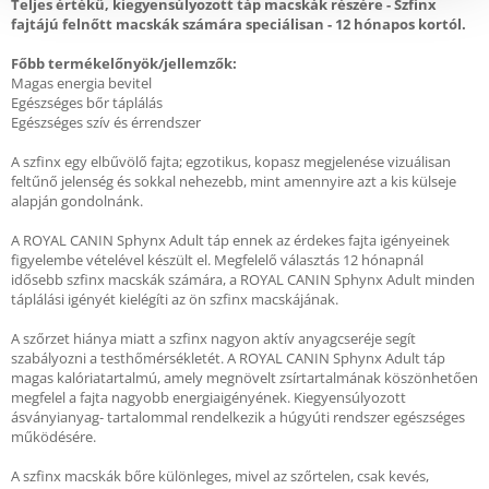
Teljes értékű, kiegyensúlyozott táp macskák részére - Szfinx
fajtájú felnőtt macskák számára speciálisan - 12 hónapos kortól.
Főbb termékelőnyök/jellemzők:
Magas energia bevitel
Egészséges bőr táplálás
Egészséges szív és érrendszer
A szfinx egy elbűvölő fajta; egzotikus, kopasz megjelenése vizuálisan
feltűnő jelenség és sokkal nehezebb, mint amennyire azt a kis külseje
alapján gondolnánk.
A ROYAL CANIN Sphynx Adult táp ennek az érdekes fajta igényeinek
figyelembe vételével készült el. Megfelelő választás 12 hónapnál
idősebb szfinx macskák számára, a ROYAL CANIN Sphynx Adult minden
táplálási igényét kielégíti az ön szfinx macskájának.
A szőrzet hiánya miatt a szfinx nagyon aktív anyagcseréje segít
szabályozni a testhőmérsékletét. A ROYAL CANIN Sphynx Adult táp
magas kalóriatartalmú, amely megnövelt zsírtartalmának köszönhetően
megfelel a fajta nagyobb energiaigényének. Kiegyensúlyozott
ásványianyag- tartalommal rendelkezik a húgyúti rendszer egészséges
működésére.
A szfinx macskák bőre különleges, mivel az szőrtelen, csak kevés,