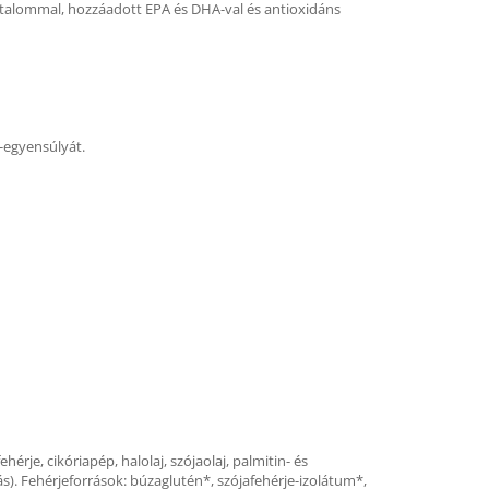
artalommal, hozzáadott EPA és DHA-val és antioxidáns
-egyensúlyát.
ehérje, cikóriapép, halolaj, szójaolaj, palmitin- és
ás). Fehérjeforrások: búzaglutén*, szójafehérje-izolátum*,