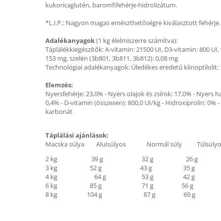
kukoricaglutén, baromfifehérje-hidrolizátum.
*L.I.P.: Nagyon magas emészthetőségre kiválasztott fehérje.
Adalékanyagok
(1 kg élelmiszerre számítva):
Táplálékkiegészítők: A-vitamin: 21500 UI, D3-vitamin: 800 UI,
153 mg, szelén (3b801, 3b811, 3b812): 0,08 mg
Technológiai adalékanyagok: Üledékes eredetű klinoptilolit: 
Elemzés:
Nyersfehérje: 23,0% - Nyers olajok és zsírok: 17,0% - Nyers h
0,4% - D-vitamin (összesen): 800,0 UI/kg - Hidroxiprolin: 0% -
karbonát
Táplálási ajánlások:
Macska súlya Alulsúlyos Normál súly Túlsúlyo
2 kg 39 g 32 g 26 g
3 kg 52 g 43 g 35 g
4 kg 64 g 53 g 42 g
6 kg 85 g 71 g 56 g
8 kg 104 g 87 g 69 g