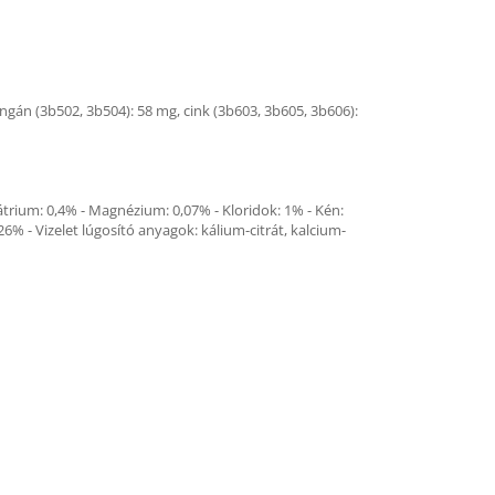
angán (3b502, 3b504): 58 mg, cink (3b603, 3b605, 3b606):
Nátrium: 0,4% - Magnézium: 0,07% - Kloridok: 1% - Kén:
,26% - Vizelet lúgosító anyagok: kálium-citrát, kalcium-