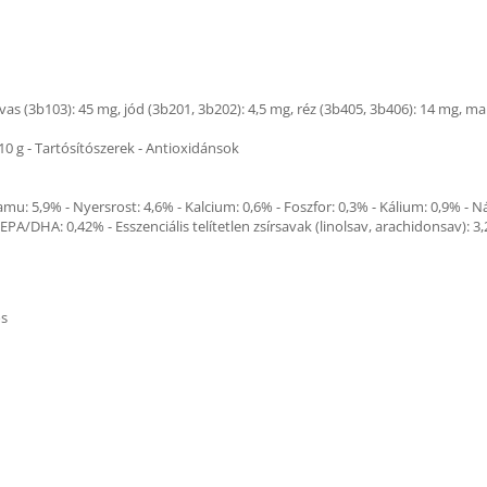
 vas (3b103): 45 mg, jód (3b201, 3b202): 4,5 mg, réz (3b405, 3b406): 14 mg, m
10 g - Tartósítószerek - Antioxidánsok
amu: 5,9% - Nyersrost: 4,6% - Kalcium: 0,6% - Foszfor: 0,3% - Kálium: 0,9% - 
 EPA/DHA: 0,42% - Esszenciális telítetlen zsírsavak (linolsav, arachidonsav): 3
s