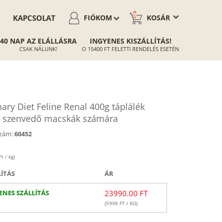
0
KAPCSOLAT
FIÓKOM
KOSÁR
40 NAP AZ ELÁLLÁSRA
INGYENES KISZÁLLÍTÁS!
CSAK NÁLUNK!
O 15400 FT FELETTI RENDELÉS ESETÉN
ry Diet Feline Renal 400g táplálék
n szenvedő macskák számára
zám:
60452
t / kg)
LÍTÁS
ÁR
ENES SZÁLLÍTÁS
23990.00 FT
(
5998
FT / KG)