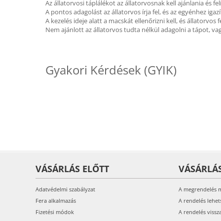
Az állatorvosi táplálékot az állatorvosnak kell ajánlania és fe
A pontos adagolást az állatorvos írja fel, és az egyénhez igazí
A kezelés ideje alatt a macskát ellenőrizni kell, és állatorvos f
Nem ajánlott az állatorvos tudta nélkül adagolni a tápot, va
Gyakori Kérdések (GYIK)
VÁSÁRLÁS ELŐTT
VÁSÁRLÁ
Adatvédelmi szabályzat
A megrendelés 
Fera alkalmazás
A rendelés lehet
Fizetési módok
A rendelés vissz