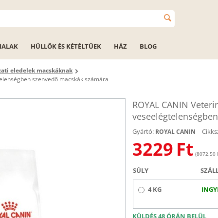
HALAK
HÜLLŐK ÉS KÉTÉLTŰEK
HÁZ
BLOG
zati eledelek macskáknak
égtelenségben szenvedő macskák számára
ROYAL CANIN Veterina
veseelégtelenségbe
Gyártó:
Cikks
ROYAL CANIN
3229
Ft
(8072.50 F
SÚLY
SZÁL
4 KG
INGY
KÜLDÉS 48 ÓRÁN BELÜL