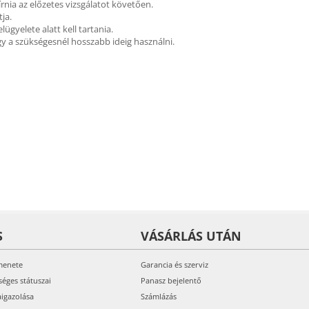
lírnia az előzetes vizsgálatot követően.
tja.
elügyelete alatt kell tartania.
gy a szükségesnél hosszabb ideig használni.
S
VÁSÁRLÁS UTÁN
menete
Garancia és szerviz
séges státuszai
Panasz bejelentő
aigazolása
Számlázás