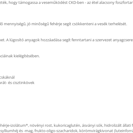
vezték, hogy támogassa a veseműködést CKD-ben - az étel alacsony foszfort
 mennyiségű, jó minőségű fehérje segít csökkenteni a vesék terhelését.
et. A lúgosító anyagok hozzáadása segít fenntartani a szervezet anyagcsere
nciáinak kielégítésében.
cskáknál
urát- és cisztinkövek
fehérje-izolátum*, növényi rost, kukoricaglutén, ásványi sók, hidrolizált állati f
psylliumhéj és -mag, frukto-oligo-szacharidok, körömvirágkivonat (luteinforr