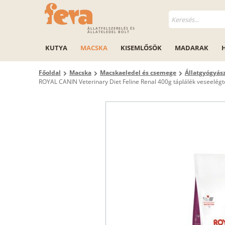
ÁLLATFELSZERELÉS ÉS
ÁLLATELEDEL BOLT
KUTYA
MACSKA
KISEMLŐSÖK
MADARAK
Főoldal
Macska
Macskaeledel és csemege
Állatgyógyás
ROYAL CANIN Veterinary Diet Feline Renal 400g táplálék veseel