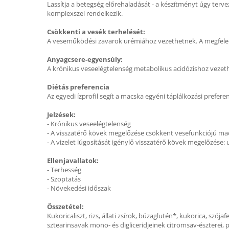
Lassítja a betegség előrehaladását - a készítményt úgy ter
komplexszel rendelkezik.
Csökkenti a vesék terhelését:
A veseműködési zavarok urémiához vezethetnek. A megfelelő
Anyagcsere-egyensúly:
A krónikus veseelégtelenség metabolikus acidózishoz vezeth
Diétás preferencia
Az egyedi ízprofil segít a macska egyéni táplálkozási prefere
Jelzések:
- Krónikus veseelégtelenség
- A visszatérő kövek megelőzése csökkent vesefunkciójú ma
- A vizelet lúgosítását igénylő visszatérő kövek megelőzése: 
Ellenjavallatok:
- Terhesség
- Szoptatás
- Növekedési időszak
Összetétel:
Kukoricaliszt, rizs, állati zsírok, búzaglutén*, kukorica, szója
sztearinsavak mono- és digliceridjeinek citromsav-észterei, 