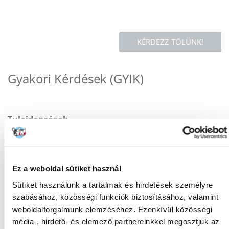
KÉRDEZZ TŐLÜNK!
Gyakori Kérdések (GYIK)
Tulajdonságok
ÁLLAT MÉRETE:
Kis fajták
CSOMAG SÚLYA
0.5
Ez a weboldal sütiket használ
(KG):
Sütiket használunk a tartalmak és hirdetések személyre
TERMÉKCSALÁD:
Royal Canin West Highland
szabásához, közösségi funkciók biztosításához, valamint
White Terrier Adult
weboldalforgalmunk elemzéséhez. Ezenkívül közösségi
GYÁRTÓ:
ROYAL CANIN
média-, hirdető- és elemező partnereinkkel megosztjuk az