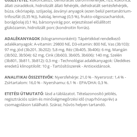
ÖSSZETÉTEL
: kukoricaliszt, dehidratált baromfifehérjék, rizs, kukorica,
állati zsiradékok, hidrolizált állati fehérjék, dehidratált sertésfehérjék,
búza, cikóriapép, szójaolaj, ásványi anyagok (ezen belül pentanátrium-
trifoszfát (0,35 %)), halolaj, lenmag (0,5 %), frukto-oligoszacharidok,
borágóolaj (0,1 %), bársonyvirág por, erjesztéssel előállított
glükózamin, hidrolizált porc (kondroitin forrás).
ADALÉKANYAGOK
(kilogrammonként): Tápértékkel rendelkező
adalékanyagok: A-vitamin: 29800 NE, D3-vitamin: 800 NE, Vas (3b103):
97 mg, Jód (3b201, 3b202): 5,8 mg, Réz (3b405, 3b406): 6 mg, Mangán
(3b502, 3b504): 62 mg, Cink (3b603, 3b605, 3b606): 140 mg, Szelén
(3b801, 3b811, 3b812): 0,3 mg - Technológiai adalékanyagok: Üledékes
eredetű klinoptilolit: 10 g - Tartósítószerek - Antioxidánsok.
ANALITIKAI ÖSSZETEVŐK
: Nyersfehérje: 21,0 % - Nyersrost: 1,4 % -
Zsírtartalom: 16,0 % - Nyershamu: 6,1 % - EPA/DHA: 0,3 %.
ETETÉSI ÚTMUTATÓ
: lásd a táblázatot. Tételazonosító jelölés,
regisztrációs szám és minőségmegőrzési idő (nap/hónap/év) a
csomagoláson található. Száraz, hűvös helyen tartandó.