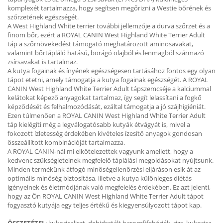
komplexét tartalmazza, hogy segítsen megőrizni a Westie bőrének és
szőrzetének egészségét.
A West Highland White terrier további jellemzője a durva szőrzet és a
finom bőr, ezért a ROYAL CANIN West Highland White Terrier Adult
táp a szőrnövekedést támogató meghatározott aminosavakat,
valamint bőrtápláló hatású, borágó olajból és lenmagból származó
zsírsavakat is tartalmaz.
A kutya fogainak és ínyének egészségesen tartásához fontos egy olyan
tápot etetni, amely támogatja a kutya fogainak egészségét. A ROYAL
CANIN West Highland White Terrier Adult tápszemcséje a kalciummal
kelátokat képező anyagokat tartalmaz, így segít lelassítani a fogkő
képződését és felhalmozódását, ezáltal támogatja a jó szájhigiéniát.
Ezen túlmenően a ROYAL CANIN West Highland White Terrier Adult
táp kielégíti még a legválogatósabb kutyák étvágyát is, mivel a
fokozott ízletesség érdekében kivételes ízesítő anyagok gondosan
összeállított kombinációját tartalmazza.
A ROYAL CANIN-nál mi elkötelezettek vagyunk amellett, hogy a
kedvenc szükségleteinek megfelelő táplálási megoldásokat nyújtsunk.
Minden termékünk átfogó minőségellenőrzési eljáráson esik át az
optimális minőség biztosítása, illetve a kutya különleges diétás
igényeinek és életmódjának való megfelelés érdekében. Ez azt jelenti,
hogy az Ön ROYAL CANIN West Highland White Terrier Adult tápot
fogyasztó kutyája egy teljes értékű és kiegyensúlyozott tápot kap.