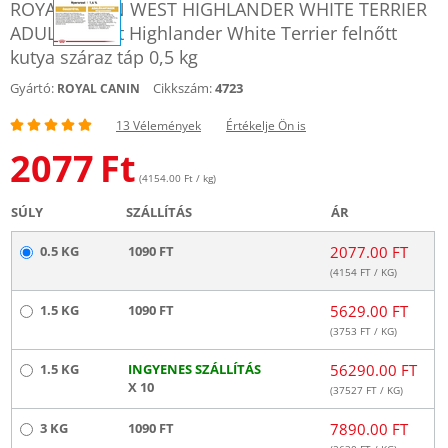
ROYAL CANIN WEST HIGHLANDER WHITE TERRIER
ADULT - West Highlander White Terrier felnőtt
kutya száraz táp 0,5 kg
Gyártó:
Cikkszám:
4723
ROYAL CANIN
13 Vélemények
Értékelje Ön is
2077
Ft
(4154.00 Ft / kg)
SÚLY
SZÁLLÍTÁS
ÁR
0.5 KG
1090 FT
2077.00 FT
(
4154
FT / KG)
1.5 KG
1090 FT
5629.00 FT
(
3753
FT / KG)
1.5 KG
INGYENES SZÁLLÍTÁS
56290.00 FT
X 10
(
37527
FT / KG)
3 KG
1090 FT
7890.00 FT