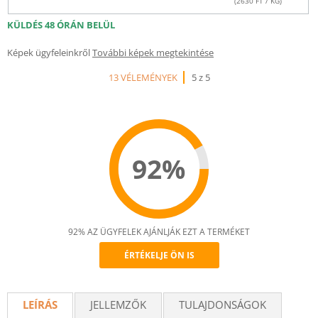
(
2630
FT / KG)
KÜLDÉS 48 ÓRÁN BELÜL
Képek ügyfeleinkről
További képek megtekintése
13 VÉLEMÉNYEK
5 z 5
92%
92% AZ ÜGYFELEK AJÁNLJÁK EZT A TERMÉKET
ÉRTÉKELJE ÖN IS
Recommend
LEÍRÁS
JELLEMZŐK
TULAJDONSÁGOK