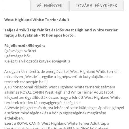
VÉLEMÉNYEK
TOVÁBBI FÉNYKÉPEK
West Highland White Terrier Adult
Teljes értékű táp felnőtt és idős West Highland White terrier
fajtájú kutyáknak - 10 hónapos kortól.
Fő jellemzők/Előnyök:
Egészséges szőrzet
Egészséges bőr
Kielégíti a válogatós kutyák étvágyát is
Az ugyan kis méretű, de energiával teli West Highland White terrier –
más néven „Westie” – egyike a legnépszerűbb kutyafajtáknak a
terrierek csoportján belül.
A 10 hónaposnál idősebb West Highland White terrierek számára
alkalmas ROYAL CANIN West Highland White Terrier Adult tápot
kifejezetten úgy állították össze, hogy a felnőtt West Highland White
terrierek minden tápanyagigényét kielégítse.
A Westie jellegzetes és durva fehér szőrzete különleges ápolást igényel
a szőrzet minőségének és a bőr jó egészségének megőrzése
érdekében.
Ezért a ROYAL CANIN West Highland White Terrier Adult táp a
tápanyagok és az omega-3 zsírsavak (EPA és DHA) különleges