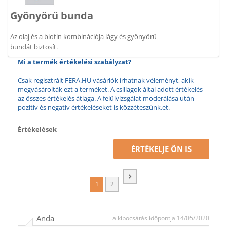
Gyönyörű bunda
Az olaj és a biotin kombinációja lágy és gyönyörű
bundát biztosít.
Mi a termék értékelési szabályzat?
Csak regisztrált FERA.HU vásárlók írhatnak véleményt, akik
megvásárolták ezt a terméket. A csillagok által adott értékelés
az összes értékelés átlaga. A felülvizsgálat moderálása után
pozitív és negatív értékeléseket is közzéteszünk.et.
Értékelések
ÉRTÉKELJE ÖN IS
1
2
Anda
a kibocsátás időpontja 14/05/2020