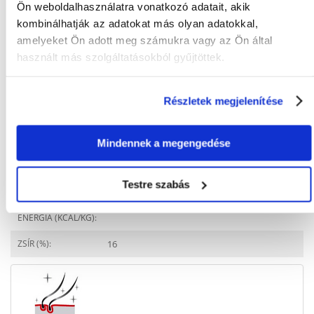
Ön weboldalhasználatra vonatkozó adatait, akik
Javasolt felhasználás
kombinálhatják az adatokat más olyan adatokkal,
amelyeket Ön adott meg számukra vagy az Ön által
ÉLETSZAKASZ:
Felnőtt
használt más szolgáltatásokból gyűjtöttek.
FAJ:
West Highland White
Terrier
Részletek megjelenítése
ÁLLAT KORA:
10 hónap
Mindennek a megengedése
Összetevők
FEHÉRJE (%):
21
Testre szabás
METABOLIKUS
4050
ENERGIA (KCAL/KG):
ZSÍR (%):
16