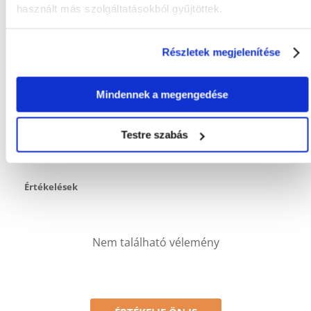
használt más szolgáltatásokból gyűjtöttek.
JÓTÁLLÁSI IDŐ:
3 év
TELJESÍTMÉNY (W):
50
Részletek megjelenítése
GYÁRTÓ:
TETRA
Mi a termék értékelési szabályzat?
Mindennek a megengedése
Csak regisztrált FERA.HU vásárlók írhatnak véleményt, akik
megvásárolták ezt a terméket. A csillagok által adott értékelés
Testre szabás
az összes értékelés átlaga. A felülvizsgálat moderálása után
pozitív és negatív értékeléseket is közzéteszünk.et.
Értékelések
Nem található vélemény