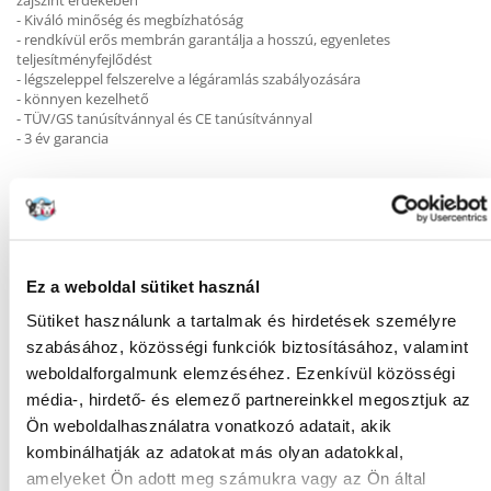
zajszint érdekében
- Kiváló minőség és megbízhatóság
- rendkívül erős membrán garantálja a hosszú, egyenletes
teljesítményfejlődést
- légszeleppel felszerelve a légáramlás szabályozására
- könnyen kezelhető
- TÜV/GS tanúsítvánnyal és CE tanúsítvánnyal
- 3 év garancia
KÉRDEZZ TŐLÜNK!
Ez a weboldal sütiket használ
Sütiket használunk a tartalmak és hirdetések személyre
Gyakori Kérdések (GYIK)
szabásához, közösségi funkciók biztosításához, valamint
weboldalforgalmunk elemzéséhez. Ezenkívül közösségi
média-, hirdető- és elemező partnereinkkel megosztjuk az
FAJTA:
Levegőztető
Ön weboldalhasználatra vonatkozó adatait, akik
kombinálhatják az adatokat más olyan adatokkal,
Tulajdonságok
amelyeket Ön adott meg számukra vagy az Ön által