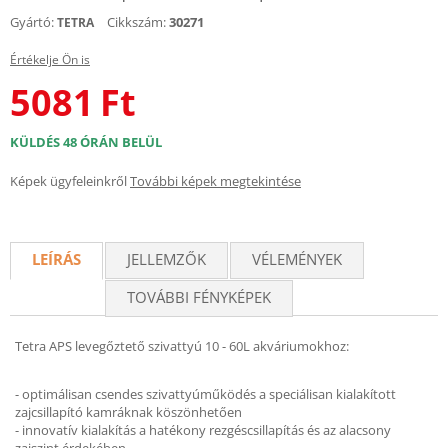
Gyártó:
Cikkszám:
30271
TETRA
Értékelje Ön is
5081
Ft
KÜLDÉS 48 ÓRÁN BELÜL
Képek ügyfeleinkről
További képek megtekintése
LEÍRÁS
JELLEMZŐK
VÉLEMÉNYEK
TOVÁBBI FÉNYKÉPEK
Tetra APS levegőztető szivattyú 10 - 60L akváriumokhoz:
- optimálisan csendes szivattyúműködés a speciálisan kialakított
zajcsillapító kamráknak köszönhetően
- innovatív kialakítás a hatékony rezgéscsillapítás és az alacsony