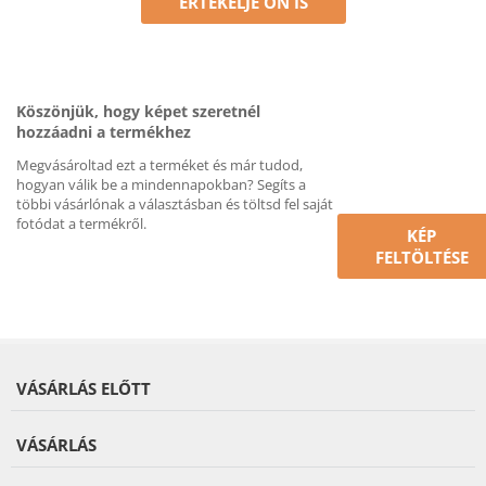
ÉRTÉKELJE ÖN IS
Köszönjük, hogy képet szeretnél
hozzáadni a termékhez
Megvásároltad ezt a terméket és már tudod,
hogyan válik be a mindennapokban? Segíts a
többi vásárlónak a választásban és töltsd fel saját
fotódat a termékről.
KÉP
FELTÖLTÉSE
VÁSÁRLÁS ELŐTT
VÁSÁRLÁS