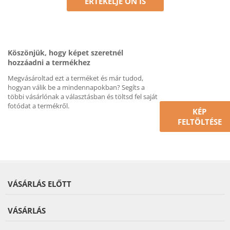
ÉRTÉKELJE ÖN IS
Köszönjük, hogy képet szeretnél
hozzáadni a termékhez
Megvásároltad ezt a terméket és már tudod,
hogyan válik be a mindennapokban? Segíts a
többi vásárlónak a választásban és töltsd fel saját
fotódat a termékről.
KÉP
FELTÖLTÉSE
VÁSÁRLÁS ELŐTT
VÁSÁRLÁS