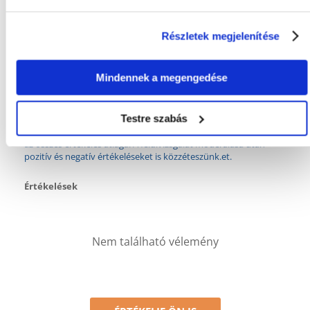
GYÁRTÓ:
TETRA
Javasolt felhasználás
Részletek megjelenítése
AJÁNLOTT:
Belső szűrő
Mindennek a megengedése
Mi a termék értékelési szabályzat?
Testre szabás
Csak regisztrált FERA.HU vásárlók írhatnak véleményt, akik
megvásárolták ezt a terméket. A csillagok által adott értékelés
az összes értékelés átlaga. A felülvizsgálat moderálása után
pozitív és negatív értékeléseket is közzéteszünk.et.
Értékelések
Nem található vélemény