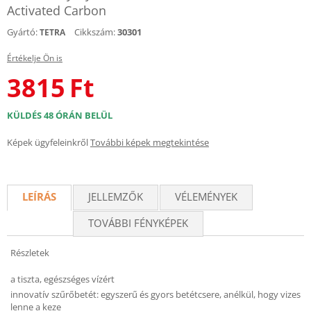
Activated Carbon
Gyártó:
Cikkszám:
30301
TETRA
Értékelje Ön is
3815
Ft
KÜLDÉS 48 ÓRÁN BELÜL
Képek ügyfeleinkről
További képek megtekintése
LEÍRÁS
JELLEMZŐK
VÉLEMÉNYEK
TOVÁBBI FÉNYKÉPEK
Részletek
a tiszta, egészséges vízért
innovatív szűrőbetét: egyszerű és gyors betétcsere, anélkül, hogy vizes
lenne a keze