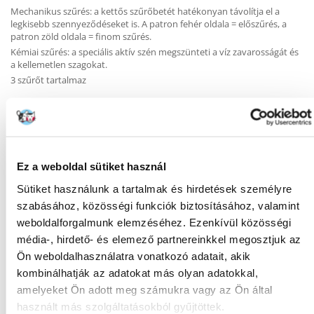
Mechanikus szűrés: a kettős szűrőbetét hatékonyan távolítja el a
legkisebb szennyeződéseket is. A patron fehér oldala = előszűrés, a
patron zöld oldala = finom szűrés.
Kémiai szűrés: a speciális aktív szén megszünteti a víz zavarosságát és
a kellemetlen szagokat.
3 szűrőt tartalmaz
KÉRDEZZ TŐLÜNK!
Ez a weboldal sütiket használ
Sütiket használunk a tartalmak és hirdetések személyre
Gyakori Kérdések (GYIK)
szabásához, közösségi funkciók biztosításához, valamint
weboldalforgalmunk elemzéséhez. Ezenkívül közösségi
média-, hirdető- és elemező partnereinkkel megosztjuk az
Ön weboldalhasználatra vonatkozó adatait, akik
FAJTA:
Szűrőbetétek
kombinálhatják az adatokat más olyan adatokkal,
Tulajdonságok
amelyeket Ön adott meg számukra vagy az Ön által
használt más szolgáltatásokból gyűjtöttek.