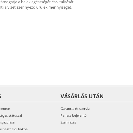
ámogatja a halak egészségét és vitalitását.
nti a vizet szennyező ürülék mennyiségét.
S
VÁSÁRLÁS UTÁN
menete
Garancia és szerviz
séges státuszai
Panasz bejelentő
aigazolása
Számlázás
felhasználói fiókba