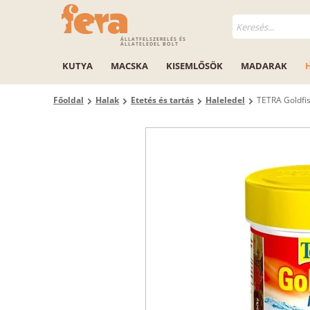
ÁLLATFELSZERELÉS ÉS
ÁLLATELEDEL BOLT
KUTYA
MACSKA
KISEMLŐSÖK
MADARAK
Főoldal
Halak
Etetés és tartás
Haleledel
TETRA Goldfi