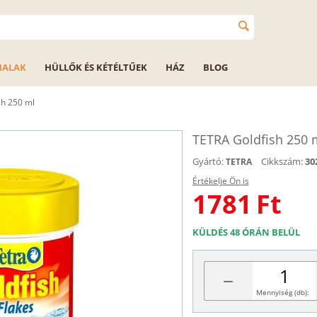
HALAK
HÜLLŐK ÉS KÉTÉLTŰEK
HÁZ
BLOG
sh 250 ml
TETRA Goldfish 250 
Gyártó:
Cikkszám:
30
TETRA
Értékelje Ön is
1781
Ft
KÜLDÉS 48 ÓRÁN BELÜL
−
Mennyiség (db):