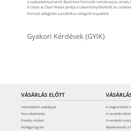
a szabadalmaztatott BioActive formulát tartalmazza, amely t
A Clean & Clear Water javítja a takarmányfelvételt és csökke
könnyű adagolás a praktikus adagoló kupakkal
Gyakori Kérdések (GYIK)
VÁSÁRLÁS ELŐTT
VÁSÁRLÁ
Adatvédelmi szabályzat
A megrendelés 
Fera alkalmazás
A rendelés lehet
Fizetési módok
A rendelés vissz
Hűségprogram
Bejelentkezés a 