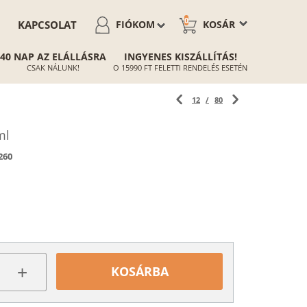
0
KAPCSOLAT
FIÓKOM
KOSÁR
40 NAP AZ ELÁLLÁSRA
INGYENES KISZÁLLÍTÁS!
CSAK NÁLUNK!
O 15990 FT FELETTI RENDELÉS ESETÉN
12
/
80
ml
260
+
KOSÁRBA