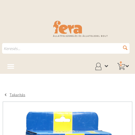
ÁLLATFELSZERELÉS ÉS ÁLLATELEDEL BOLT
0
Takarítás