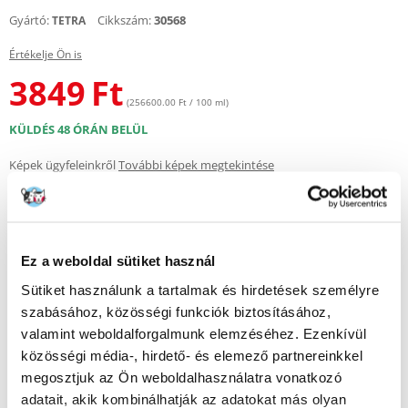
Gyártó:
Cikkszám:
30568
TETRA
Értékelje Ön is
3849
Ft
(256600.00 Ft / 100 ml)
KÜLDÉS 48 ÓRÁN BELÜL
Képek ügyfeleinkről
További képek megtekintése
Leírás
Ez a weboldal sütiket használ
Tetra GC iszapmentesítő:
Sütiket használunk a tartalmak és hirdetések személyre
szabásához, közösségi funkciók biztosításához,
- kényelmes és könnyen használható iszapmentesítő
- 180 cm hosszú tömlő és két rögzítőkapocs
valamint weboldalforgalmunk elemzéséhez. Ezenkívül
- Gyorsindító szeleppel felszerelve az automatikus vízbeszíváshoz
közösségi média-, hirdető- és elemező partnereinkkel
- A tisztító fejében található szűrő megakadályozza a kavics és a halak
megosztjuk az Ön weboldalhasználatra vonatkozó
beszívását.
- Az innovatív forgó gomb reagál a tisztító mozgására, és
adatait, akik kombinálhatják az adatokat más olyan