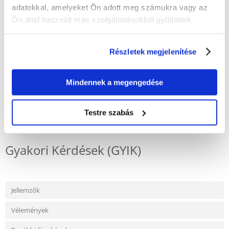
megakadályozza a tömlő elgörbülését.
adatokkal, amelyeket Ön adott meg számukra vagy az
- a szívócső háromszög alakú, így az akvárium legtávolabbi és
Ön által használt más szolgáltatásokból gyűjtöttek.
legelérhetetlenebb sarkaiba is eljuthat.
- a kontúros fogantyú megkönnyíti a tisztítást és garantálja a
biztonságot
- 2 év garancia
Részletek megjelenítése
- tartós konstrukció
Mindennek a megengedése
Testre szabás
KÉRDEZZ TŐLÜNK!
Gyakori Kérdések (GYIK)
Jellemzők
Vélemények