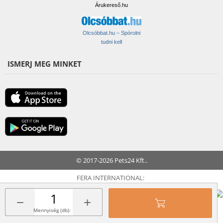
Árukereső.hu
Olcsóbbat.hu – Spórolni
tudni kell
ISMERJ MEG MINKET
© 2017-2026 Pets24 Kft..
FERA INTERNATIONAL:
−
+
Mennyiség (db):