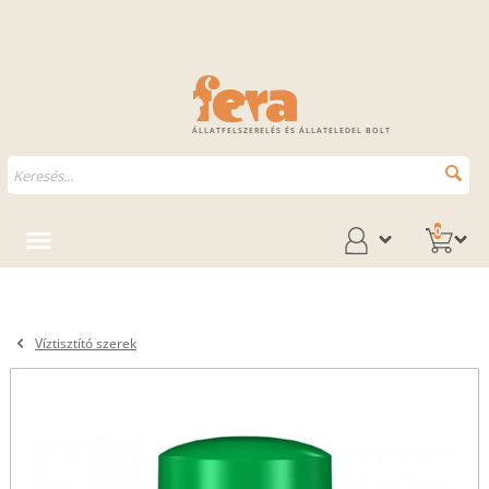
ÁLLATFELSZERELÉS ÉS ÁLLATELEDEL BOLT
0
Víztisztító szerek