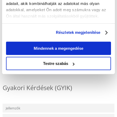
Tiszta víz néhány órán belül
adatait, akik kombinálhatják az adatokat más olyan
Megelőzi az alga további elszaporodását
adatokkal, amelyeket Ön adott meg számukra vagy az
Eltávolítja az algát tápláló foszfátot
Ön által használt más szolgáltatásokból gyűjtöttek.
Használható halakat, növényeket és mikroorganizmusokat tartalmazó
dísztavakban
Tokhalfélék esetén nem használható
Részletek megjelenítése
*Használjon algagátló szereket biztonságosan. Használat előtt mindig
olvassa el a címkét és a termékre vonatkozó információkat.
Mindennek a megengedése
Testre szabás
KÉRDEZZ TŐLÜNK!
Gyakori Kérdések (GYIK)
Jellemzők