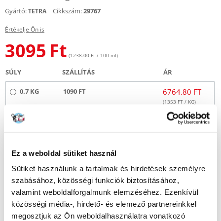
Gyártó:
Cikkszám:
29767
TETRA
Értékelje Ön is
3095
Ft
(1238.00 Ft / 100 ml)
SÚLY
SZÁLLÍTÁS
ÁR
0.7 KG
1090 FT
6764.80 FT
(
1353
FT / KG)
KÜLDÉS 48 ÓRÁN BELÜL
Képek ügyfeleinkről
További képek megtekintése
Ez a weboldal sütiket használ
Sütiket használunk a tartalmak és hirdetések személyre
Leírás
szabásához, közösségi funkciók biztosításához,
valamint weboldalforgalmunk elemzéséhez. Ezenkívül
Részletek
közösségi média-, hirdető- és elemező partnereinkkel
megosztjuk az Ön weboldalhasználatra vonatkozó
Elbánik a lebegő algával (elalgásodott vízzel) 24 órán belül