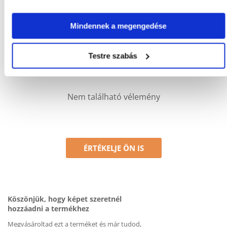
Csak regisztrált FERA.HU vásárlók írhatnak véleményt, akik
megvásárolták ezt a terméket. A csillagok által adott értékelés
az összes értékelés átlaga. A felülvizsgálat moderálása után
Mindennek a megengedése
pozitív és negatív értékeléseket is közzéteszünk.et.
Testre szabás
Értékelések
Nem található vélemény
ÉRTÉKELJE ÖN IS
Köszönjük, hogy képet szeretnél
hozzáadni a termékhez
Megvásároltad ezt a terméket és már tudod,