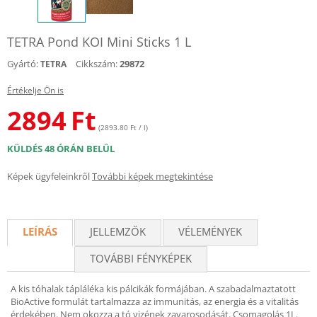
TETRA Pond KOI Mini Sticks 1 L
Gyártó:
Cikkszám:
29872
TETRA
Értékelje Ön is
2894
Ft
(2893.80 Ft / l)
KÜLDÉS 48 ÓRÁN BELÜL
Képek ügyfeleinkről
További képek megtekintése
LEÍRÁS
JELLEMZŐK
VÉLEMÉNYEK
TOVÁBBI FÉNYKÉPEK
A kis tóhalak tápláléka kis pálcikák formájában. A szabadalmaztatott
BioActive formulát tartalmazza az immunitás, az energia és a vitalitás
érdekében. Nem okozza a tó vizének zavarosodását. Csomagolás 1L.