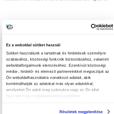
KÉRDEZZ TŐLÜNK!
Gyakori Kérdések (GYIK)
Ez a weboldal sütiket használ
Sütiket használunk a tartalmak és hirdetések személyre
szabásához, közösségi funkciók biztosításához, valamint
FAJTA:
Pálcák
weboldalforgalmunk elemzéséhez. Ezenkívül közösségi
média-, hirdető- és elemező partnereinkkel megosztjuk az
Tulajdonságok
Ön weboldalhasználatra vonatkozó adatait, akik
kombinálhatják az adatokat más olyan adatokkal,
CSOMAG SÚLYA
0.37
(KG):
amelyeket Ön adott meg számukra vagy az Ön által
használt más szolgáltatásokból gyűjtöttek.
GYÁRTÓ:
TETRA
Mi a termék értékelési szabályzat?
Részletek megjelenítése