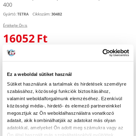
400
Gyártó:
Cikkszám:
30482
TETRA
Értékelje Ön is
16052
Ft
KÜLDÉS 48 ÓRÁN BELÜL
Képek ügyfeleinkről
További képek megtekintése
Ez a weboldal sütiket használ
Leírás
Sütiket használunk a tartalmak és hirdetések személyre
szabásához, közösségi funkciók biztosításához,
Szellőztetőszivattyú akváriumokhoz, növeli a vízáramlást az
valamint weboldalforgalmunk elemzéséhez. Ezenkívül
oxigénellátás érdekében. A TETRA APS szivattyú a speciálisan kialakított
közösségi média-, hirdető- és elemező partnereinkkel
kamráknak és a zajt kiküszöbölő gumilábaknak köszönhetően csendes
megosztjuk az Ön weboldalhasználatra vonatkozó
működésű. Silafex légszeleppel van felszerelve, amely szabályozza a
légáramlást. A szivattyú nagyon erős membránnal rendelkezik, ami
adatait, akik kombinálhatják az adatokat más olyan
egyenletes kapacitásfejlesztést biztosít.
adatokkal, amelyeket Ön adott meg számukra vagy az
Ideális 250-600l-es akváriumokhoz
Ön által használt más szolgáltatásokból gyűjtöttek.