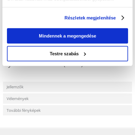
Maximális vízhozam 400 l/h
4.5W teljesítmény
Részletek megjelenítése
Mindennek a megengedése
KÉRDEZZ TŐLÜNK!
Testre szabás
Gyakori Kérdések (GYIK)
Jellemzők
Vélemények
További fényképek